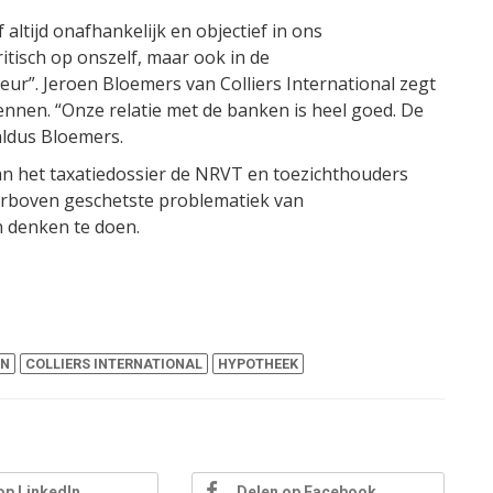
 altijd onafhankelijk en objectief in ons
ritisch op onszelf, maar ook in de
ur”. Jeroen Bloemers van Colliers International zegt
kennen. “Onze relatie met de banken is heel goed. De
aldus Bloemers.
an het taxatiedossier de NRVT en toezichthouders
erboven geschetste problematiek van
n denken te doen.
EN
COLLIERS INTERNATIONAL
HYPOTHEEK
op LinkedIn
Delen op Facebook