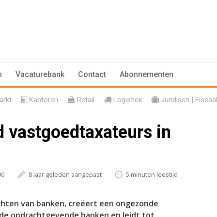
n
Vacaturebank
Contact
Abonnementen
rkt
Kantoren
Retail
Logistiek
Juridisch | Fiscaa
d vastgoedtaxateurs in
00
8 jaar geleden aangepast
5 minuten leestijd
achten van banken, creëert een ongezonde
de opdrachtgevende banken en leidt tot