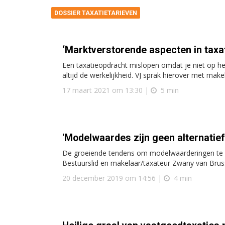
DOSSIER TAXATIETARIEVEN
‘Marktverstorende aspecten in tax
Een taxatieopdracht mislopen omdat je niet op het
altijd de werkelijkheid. VJ sprak hierover met make
17 maart 2021 om 13:30 |
5 min
'Modelwaardes zijn geen alternatief
De groeiende tendens om modelwaarderingen te ge
Bestuurslid en makelaar/taxateur Zwany van Bruss
20 december 2019 om 14:56 |
4 min