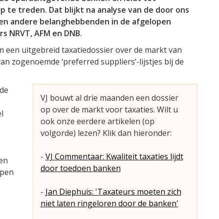
p te treden. Dat blijkt na analyse van de door ons
 en andere belanghebbenden in de afgelopen
ers NRVT, AFM en DNB.
 een uitgebreid taxatiedossier over de markt van
van zogenoemde ‘preferred suppliers’-lijstjes bij de
 de
VJ bouwt al drie maanden een dossier
op over de markt voor taxaties. Wilt u
l
ook onze eerdere artikelen (op
volgorde) lezen? Klik dan hieronder:
-
VJ Commentaar: Kwaliteit taxaties lijdt
en
door toedoen banken
open
-
Jan Diephuis: 'Taxateurs moeten zich
niet laten ringeloren door de banken'