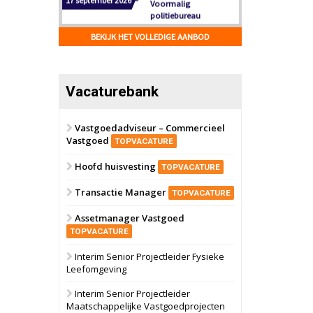
Hilversum
Bekijk
17 september 2026
BEKIJK HET VOLLEDIGE AANBOD
Voormalig
politiebureau
Zaandam
Bekijk
Vacaturebank
8 september 2026
Zorgcomplex
Vastgoedadviseur – Commercieel
Vastgoed
Zwanenburg
Bekijk
TOPVACATURE
6 oktober 2026
Hoofd huisvesting
Transformatieobject
TOPVACATURE
Transactie Manager
TOPVACATURE
Schiedam
Bekijk
Assetmanager Vastgoed
22 september 2026
Attractiepark
TOPVACATURE
Interim Senior Projectleider Fysieke
Leefomgeving
Oranje
Bekijk
28 september 2026
Interim Senior Projectleider
Grootschalig
Maatschappelijke Vastgoedprojecten
bedrijventerrein