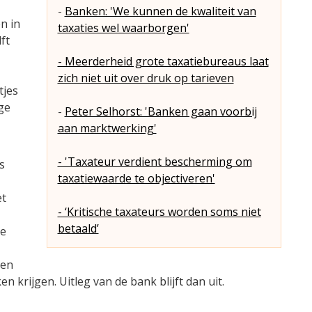
-
Banken: 'We kunnen de kwaliteit van
n in
taxaties wel waarborgen'
ft
- Meerderheid grote taxatiebureaus laat
zich niet uit over druk op tarieven
tjes
ge
-
Peter Selhorst: 'Banken gaan voorbij
aan marktwerking'
- 'Taxateur verdient bescherming om
s
taxatiewaarde te objectiveren'
et
- ‘Kritische taxateurs worden soms niet
betaald’
ie
len
krijgen. Uitleg van de bank blijft dan uit.