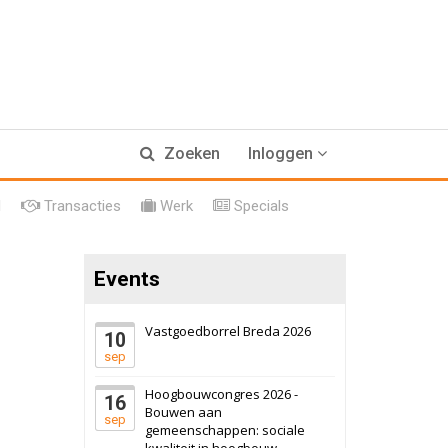
17 september 2026
Voormalig
Zoeken
Inloggen
politiebureau
Hilversum
Bekijk
l
Transacties
Werk
Specials
17 september 2026
Voormalig
politiebureau
Events
Zaandam
Bekijk
8 september 2026
Zorgcomplex
Vastgoedborrel Breda 2026
10
sep
Zwanenburg
Bekijk
Hoogbouwcongres 2026 -
16
6 oktober 2026
Transformatieobject
Bouwen aan
sep
gemeenschappen: sociale
kwaliteit in hoogbouw