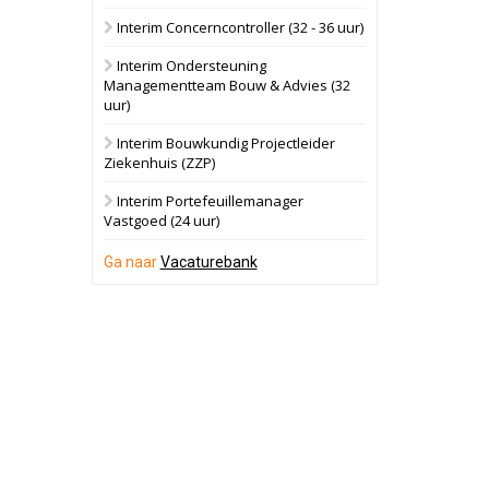
Interim Concerncontroller (32 - 36 uur)
Schuinesloot
Bekijk
Interim Ondersteuning
27 augustus 2026
Binnenvaartschip
Managementteam Bouw & Advies (32
uur)
Panheel
Bekijk
Interim Bouwkundig Projectleider
Ziekenhuis (ZZP)
17 september 2026
Voormalig
politiebureau
Interim Portefeuillemanager
Vastgoed (24 uur)
Dordrecht
Bekijk
Ga naar
Vacaturebank
17 september 2026
Voormalig
politiebureau
Hilversum
Bekijk
17 september 2026
Voormalig
politiebureau
Zaandam
Bekijk
8 september 2026
Zorgcomplex