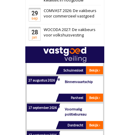
Schiedam
Bekijk
COMVAST 2026: De vakbeurs
29
22 september 2026
Attractiepark
voor commercieel vastgoed
sep
WOCODA 2027: De vakbeurs
28
Oranje
Bekijk
voor volkshuisvesting
jan
28 september 2026
Grootschalig
bedrijventerrein
Schuinesloot
Bekijk
27 augustus 2026
Binnenvaartschip
Panheel
Bekijk
17 september 2026
Voormalig
politiebureau
Dordrecht
Bekijk
17 september 2026
Voormalig
politiebureau