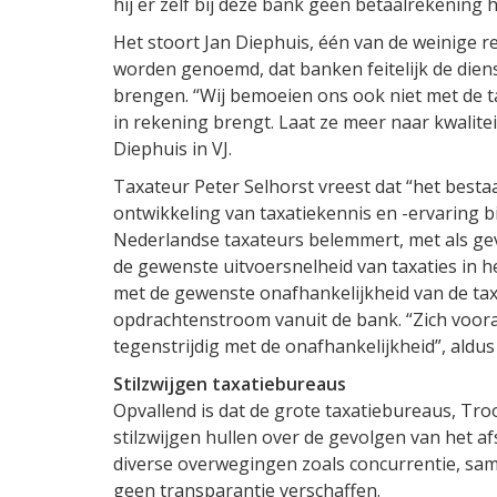
hij er zelf bij deze bank geen betaalrekening h
Het stoort Jan Diephuis, één van de weinige re
worden genoemd, dat banken feitelijk de dien
brengen. “Wij bemoeien ons ook niet met de t
in rekening brengt. Laat ze meer naar kwalitei
Diephuis in VJ.
Taxateur Peter Selhorst vreest dat “het bestaa
ontwikkeling van taxatiekennis en -ervaring b
Nederlandse taxateurs belemmert, met als ge
de gewenste uitvoersnelheid van taxaties in he
met de gewenste onafhankelijkheid van de tax
opdrachtenstroom vanuit de bank. “Zich voora
tegenstrijdig met de onafhankelijkheid”, aldus
Stilzwijgen taxatiebureaus
Opvallend is dat de grote taxatiebureaus, Troo
stilzwijgen hullen over de gevolgen van het a
diverse overwegingen zoals concurrentie, sam
geen transparantie verschaffen.