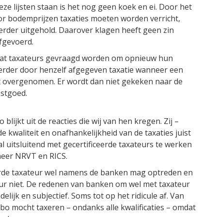
ze lijsten staan is het nog geen koek en ei. Door het
or bodemprijzen taxaties moeten worden verricht,
verder uitgehold. Daarover klagen heeft geen zin
fgevoerd.
dat taxateurs gevraagd worden om opnieuw hun
eerder door henzelf afgegeven taxatie wanneer een
 overgenomen. Er wordt dan niet gekeken naar de
stgoed.
lijkt uit de reacties die wij van hen kregen. Zij –
kwaliteit en onafhankelijkheid van de taxaties juist
 uitsluitend met gecertificeerde taxateurs te werken
meer NRVT en RICS.
eerde taxateur wel namens de banken mag optreden en
eur niet. De redenen van banken om wel met taxateur
elijk en subjectief. Soms tot op het ridicule af. Van
abo mocht taxeren – ondanks alle kwalificaties – omdat