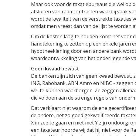
Maar ook voor de taxatiebureaus die wel op de
afsluiten van raamcontracten waarbij vaak vo
wordt de kwaliteit van de verstrekte taxaties 
omdat men vreest dan van de lijst te worden a
Om de kosten laag te houden komt het voor 
handtekening te zetten op een enkele jaren 
hypotheeklening door een andere bank wordt
waardeontwikkeling van het onderliggende va
Geen kwaad bewust
De banken zijn zich van geen kwaad bewust, zo b
ING, Rabobank, ABN Amro en NIBC - zeggen de 
wel te kunnen waarborgen. Ze zeggen allemaal
die voldoen aan de strenge regels van onder
Dat verklaart niet waarom de ene gecertific
de andere, net zo goed gekwalificeerde taxat
X in zee te gaan en niet met Y zijn ondoorgrond
een taxateur hoorde wij dat hij niet voor de R