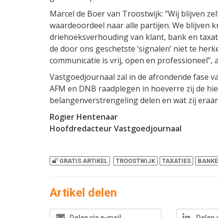
Marcel de Boer van Troostwijk: “Wij blijven zelf
waardeoordeel naar alle partijen. We blijven k
driehoeksverhouding van klant, bank en taxate
de door ons geschetste ‘signalen’ niet te her
communicatie is vrij, open en professioneel”, 
Vastgoedjournaal zal in de afrondende fase v
AFM en DNB raadplegen in hoeverre zij de hi
belangenverstrengeling delen en wat zij eraa
Rogier Hentenaar
Hoofdredacteur Vastgoedjournaal
GRATIS ARTIKEL
TROOSTWIJK
TAXATIES
BANK
Artikel delen
Delen via e-mail
Delen 