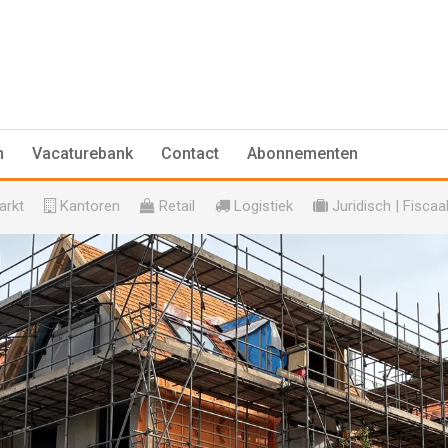
n
Vacaturebank
Contact
Abonnementen
rkt
Kantoren
Retail
Logistiek
Juridisch | Fiscaa