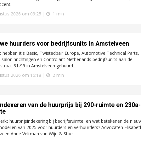
ocent.
ustus 2026 om 09:25 |
1 min
we huurders voor bedrijfsunits in Amstelveen
 hebben It's Basic, Twistedpair Europe, Automotive Technical Parts,
 saloninrichtingen en Controlant Netherlands bedrijfsunits aan de
straat 81-99 in Amstelveen gehuurd....
ustus 2026 om 15:18 |
2 min
indexeren van de huurprijs bij 290-ruimte en 230a-
te
rkt huurprijsindexering bij bedrijfsruimte, en wat betekenen de nieu
odellen van 2025 voor huurders en verhuurders? Advocaten Elisabet
 en Anne Veltman van Wijn & Stael...