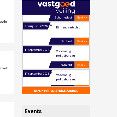
bedrijventerrein
Schuinesloot
Bekijk
27 augustus 2026
Binnenvaartschip
aakt
Panheel
Bekijk
17 september 2026
Voormalig
politiebureau
Dordrecht
Bekijk
d van
17 september 2026
Voormalig
politiebureau
Hilversum
Bekijk
17 september 2026
BEKIJK HET VOLLEDIGE AANBOD
Voormalig
politiebureau
Zaandam
Bekijk
Events
8 september 2026
Zorgcomplex