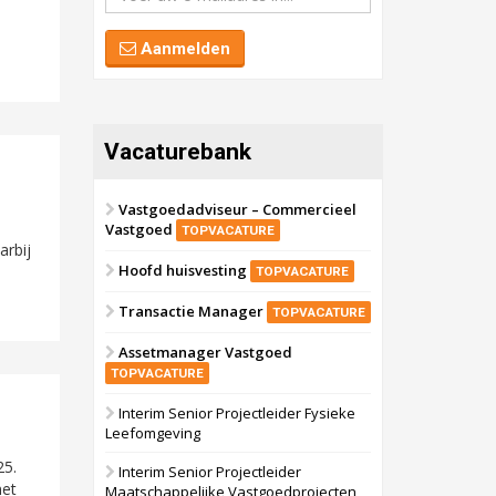
Voormalig
politiebureau
Aanmelden
Dordrecht
Bekijk
17 september 2026
Voormalig
politiebureau
Vacaturebank
Hilversum
Bekijk
17 september 2026
Voormalig
Vastgoedadviseur – Commercieel
politiebureau
Vastgoed
TOPVACATURE
arbij
Zaandam
Bekijk
Hoofd huisvesting
TOPVACATURE
8 september 2026
Zorgcomplex
Transactie Manager
TOPVACATURE
Assetmanager Vastgoed
Zwanenburg
Bekijk
TOPVACATURE
Interim Senior Projectleider Fysieke
Leefomgeving
25.
Interim Senior Projectleider
met
Maatschappelijke Vastgoedprojecten