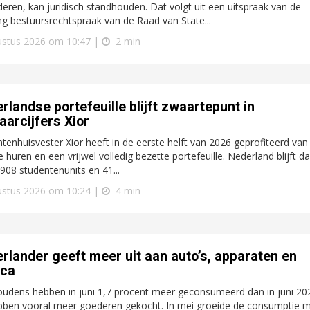
eren, kan juridisch standhouden. Dat volgt uit een uitspraak van de
ng bestuursrechtspraak van de Raad van State...
ustus 2026 om 10:47 |
2 min
rlandse portefeuille blijft zwaartepunt in
jaarcijfers Xior
tenhuisvester Xior heeft in de eerste helft van 2026 geprofiteerd van
 huren en een vrijwel volledig bezette portefeuille. Nederland blijft da
908 studentenunits en 41...
ustus 2026 om 10:24 |
4 min
rlander geeft meer uit aan auto’s, apparaten en
eca
udens hebben in juni 1,7 procent meer geconsumeerd dan in juni 20
bben vooral meer goederen gekocht. In mei groeide de consumptie 