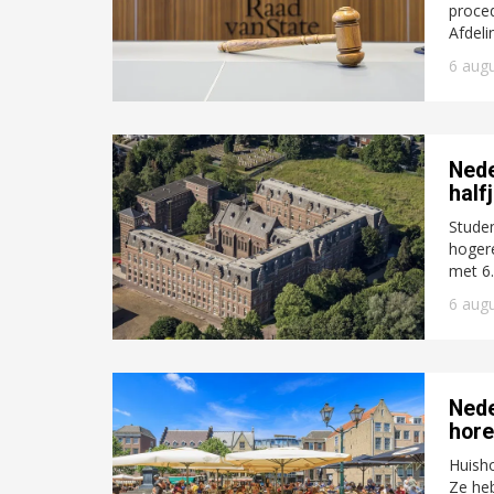
proced
Afdeli
6 aug
Nede
half
Studen
hogere
met 6.
6 aug
Nede
hor
Huisho
Ze he