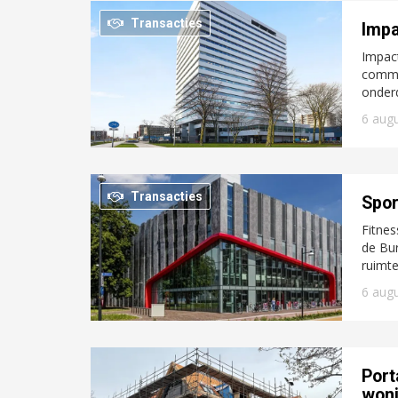
Transacties
Impa
Impact
comme
onderd
6 aug
Transacties
Spor
Fitnes
de Bu
ruimte
6 aug
Port
woni