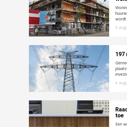
Woning
huurw
wordt 
6 aug
197 
Gemeen
plaats
invest
6 aug
Raad
toe
Een we