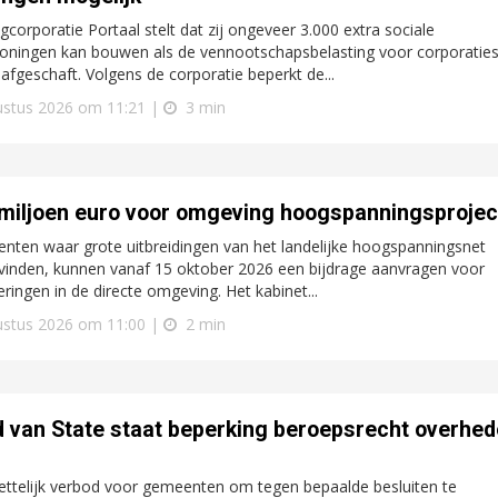
corporatie Portaal stelt dat zij ongeveer 3.000 extra sociale
oningen kan bouwen als de vennootschapsbelasting voor corporatie
afgeschaft. Volgens de corporatie beperkt de...
ustus 2026 om 11:21 |
3 min
miljoen euro voor omgeving hoogspanningsprojec
ten waar grote uitbreidingen van het landelijke hoogspanningsnet
vinden, kunnen vanaf 15 oktober 2026 een bijdrage aanvragen voor
eringen in de directe omgeving. Het kabinet...
ustus 2026 om 11:00 |
2 min
 van State staat beperking beroepsrecht overhe
ttelijk verbod voor gemeenten om tegen bepaalde besluiten te