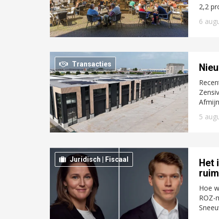
2,2 pr
6 aug
Transacties
Nieu
Recent
Zensiv
Afmijn
5 aug
Juridisch | Fiscaal
Het 
ruim
Hoe we
ROZ-m
Sneeuw