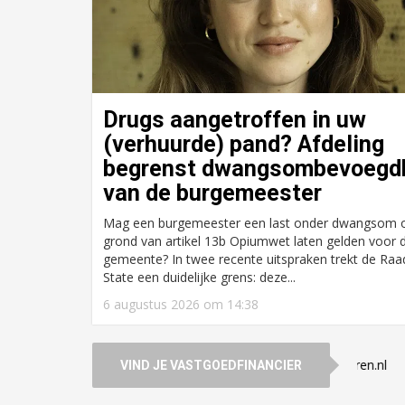
Drugs aangetroffen in uw
(verhuurde) pand? Afdeling
begrenst dwangsombevoegd
Achtergrond
van de burgemeester
Particulieren pakken
kansen op
Mag een burgemeester een last onder dwangsom 
grond van artikel 13b Opiumwet laten gelden voor 
kantorenmarkt,
gemeente? In twee recente uitspraken trekt de Raa
institutionelen zitten
State een duidelijke grens: deze...
op het vinkentouw
6 augustus 2026 om 14:38
ijk Vastgoedfinancieringen
Financieren.nl
VIND JE VASTGOEDFINANCIER