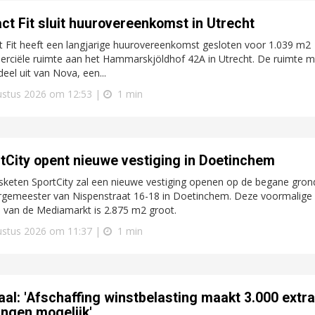
ct Fit sluit huurovereenkomst in Utrecht
 Fit heeft een langjarige huurovereenkomst gesloten voor 1.039 m2
rciële ruimte aan het Hammarskjöldhof 42A in Utrecht. De ruimte m
eel uit van Nova, een...
ustus 2026 om 12:53 |
1 min
tCity opent nieuwe vestiging in Doetinchem
sketen SportCity zal een nieuwe vestiging openen op de begane gron
rgemeester van Nispenstraat 16-18 in Doetinchem. Deze voormalige
 van de Mediamarkt is 2.875 m2 groot.
ustus 2026 om 11:37 |
1 min
aal: 'Afschaffing winstbelasting maakt 3.000 extra
ngen mogelijk'