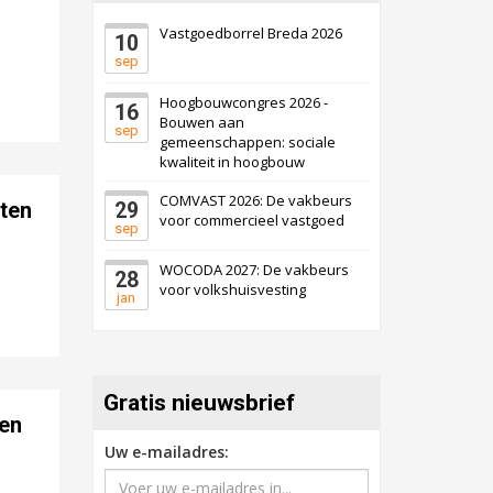
Vastgoedborrel Breda 2026
10
s
Zwanenburg
Bekijk
sep
6 oktober 2026
Transformatieobject
Hoogbouwcongres 2026 -
16
Bouwen aan
sep
gemeenschappen: sociale
Schiedam
Bekijk
kwaliteit in hoogbouw
22 september 2026
Attractiepark
COMVAST 2026: De vakbeurs
ten
29
voor commercieel vastgoed
sep
Oranje
Bekijk
WOCODA 2027: De vakbeurs
28
voor volkshuisvesting
28 september 2026
Grootschalig
jan
bedrijventerrein
Schuinesloot
Bekijk
27 augustus 2026
Binnenvaartschip
Gratis nieuwsbrief
den
Uw e-mailadres:
Panheel
Bekijk
17 september 2026