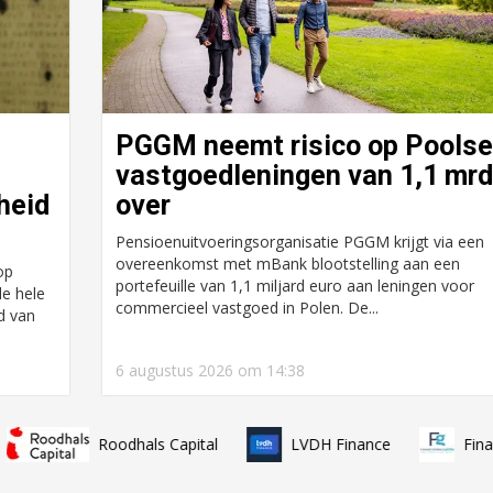
PGGM neemt risico op Poolse
vastgoedleningen van 1,1 mrd
Achtergrond
heid
over
Achtergrond
Koopwoningen
Pensioenuitvoeringsorganisatie PGGM krijgt via een
bouwen als corporatie:
Bedrijvigheid te
overeenkomst met mBank blootstelling aan een
‘Geen doel op zich,
de ruimtelijke a
op
portefeuille van 1,1 miljard euro aan leningen voor
de hele
maar een middel om
'Vier jaar gelede
commercieel vastgoed in Polen. De...
d van
betere buurten te
het vooral over
maken’
woningen'
6 augustus 2026 om 14:38
Roodhals Capital
LVDH Finance
Financierings