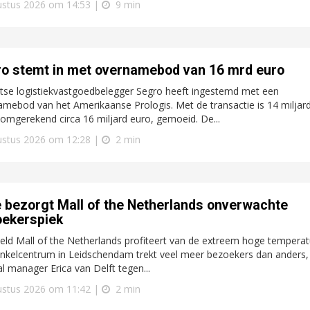
ustus 2026 om 14:53 |
9 min
o stemt in met overnamebod van 16 mrd euro
tse logistiekvastgoedbelegger Segro heeft ingestemd met een
mebod van het Amerikaanse Prologis. Met de transactie is 14 miljar
omgerekend circa 16 miljard euro, gemoeid. De...
ustus 2026 om 12:28 |
2 min
e bezorgt Mall of the Netherlands onverwachte
ekerspiek
eld Mall of the Netherlands profiteert van de extreem hoge temperat
nkelcentrum in Leidschendam trekt veel meer bezoekers dan anders,
l manager Erica van Delft tegen...
ustus 2026 om 11:42 |
2 min