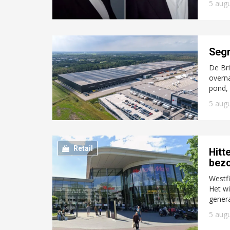
5 aug
Segr
De Bri
overna
pond, 
5 aug
Retail
Hitt
bezo
Westfi
Het wi
genera
5 aug