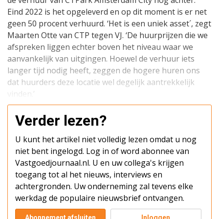
de verhuur van CTPark Amsterdam City nog achter.
Eind 2022 is het opgeleverd en op dit moment is er net
geen 50 procent verhuurd. ‘Het is een uniek asset´, zegt
Maarten Otte van CTP tegen VJ. ‘De huurprijzen die we
afspreken liggen echter boven het niveau waar we
aanvankelijk van uitgingen. Hoewel de verhuur iets
langer tijd nodig heeft, zeggen de hogere huren ons
dat huurders deze locatie wel degelijk aantrekkelijk
vinden.’
Verder lezen?
U kunt het artikel niet volledig lezen omdat u nog
niet bent ingelogd. Log in of word abonnee van
Vastgoedjournaal.nl. U en uw collega's krijgen
toegang tot al het nieuws, interviews en
achtergronden. Uw onderneming zal tevens elke
werkdag de populaire nieuwsbrief ontvangen.
Abonnement afsluiten
Inloggen