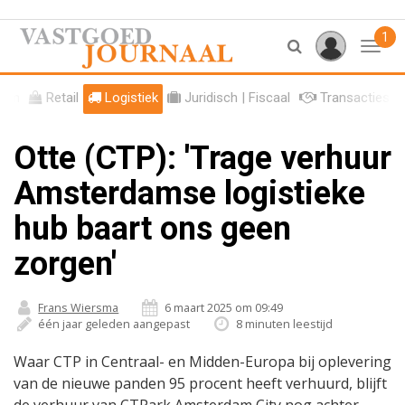
1
Toggl
ren
Retail
Logistiek
Juridisch | Fiscaal
Transacties
Otte (CTP): 'Trage verhuur
Amsterdamse logistieke
hub baart ons geen
zorgen'
Frans Wiersma
6 maart 2025 om 09:49
één jaar geleden aangepast
8 minuten leestijd
Waar CTP in Centraal- en Midden-Europa bij oplevering
van de nieuwe panden 95 procent heeft verhuurd, blijft