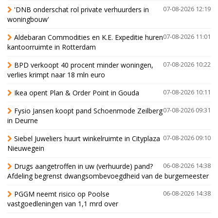
'DNB onderschat rol private verhuurders in
07-08-2026 12:19
woningbouw'
Aldebaran Commodities en K.E. Expeditie huren
07-08-2026 11:01
kantoorruimte in Rotterdam
BPD verkoopt 40 procent minder woningen,
07-08-2026 10:22
verlies krimpt naar 18 mln euro
Ikea opent Plan & Order Point in Gouda
07-08-2026 10:11
Fysio Jansen koopt pand Schoenmode Zeilberg
07-08-2026 09:31
in Deurne
Siebel Juweliers huurt winkelruimte in Cityplaza
07-08-2026 09:10
Nieuwegein
Drugs aangetroffen in uw (verhuurde) pand?
06-08-2026 14:38
Afdeling begrenst dwangsombevoegdheid van de burgemeester
PGGM neemt risico op Poolse
06-08-2026 14:38
vastgoedleningen van 1,1 mrd over