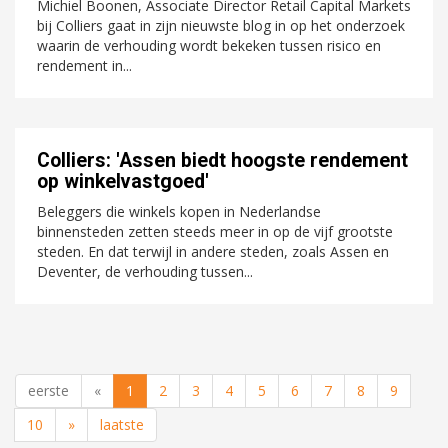
Michiel Boonen, Associate Director Retail Capital Markets
bij Colliers gaat in zijn nieuwste blog in op het onderzoek
waarin de verhouding wordt bekeken tussen risico en
rendement in...
Colliers: 'Assen biedt hoogste rendement
op winkelvastgoed'
Beleggers die winkels kopen in Nederlandse
binnensteden zetten steeds meer in op de vijf grootste
steden. En dat terwijl in andere steden, zoals Assen en
Deventer, de verhouding tussen...
eerste
«
1
2
3
4
5
6
7
8
9
10
»
laatste