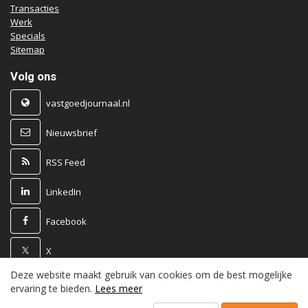
Transacties
Werk
Specials
Sitemap
Volg ons
vastgoedjournaal.nl
Nieuwsbrief
RSS Feed
LinkedIn
Facebook
X
Deze website maakt gebruik van cookies om de best mogelijke
Powered by
ervaring te bieden.
Lees meer