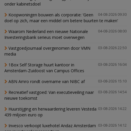
onder kabinetsdoel
Koopwoningen bouwen als corporatie: ‘Geen
04-08-2026 09:30
doel op zich, maar een middel om betere buurten te maken’
Waarom Nederland een nieuwe Nationale
04-08-2026 08:00
Investeringsbank serieus moet overwegen
Vastgoedjournaal overgenomen door VMN
03-08-2026 22:50
media
1Box Self Storage huurt kantoor in
03-08-2026 16:04
Amsterdam-Zuidoost van Campus Offices
ABN Amro rondt overname van NIBC af
03-08-2026 15:10
Recreatief vastgoed: Van executieveiling naar
03-08-2026 14:54
nieuwe toekomst
Huurstijging en herwaardering leveren Vesteda
03-08-2026 14:22
439 miljoen euro op
Invesco verkoopt luxehotel Andaz Amsterdam
03-08-2026 14:12