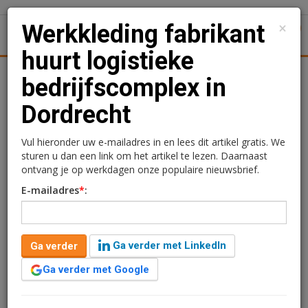
×
Werkkleding fabrikant
1
Toggl
huurt logistieke
tiek
Juridisch | Fiscaal
Transacties
Werk
Specials
bedrijfscomplex in
Dordrecht
Werkkleding fabrikant
huurt logistieke
Vul hieronder uw e-mailadres in en lees dit artikel gratis. We
sturen u dan een link om het artikel te lezen. Daarnaast
bedrijfscomplex in
ontvang je op werkdagen onze populaire nieuwsbrief.
E-mailadres
*
:
Dordrecht
Redactie
5 maart 2025 om 15:57
Ga verder met LinkedIn
Ga verder
1 minuut leestijd
Ga verder met Google
Wenaas Workwear, een fabrikant van werkkleding,
heeft een huurovereenkomst gesloten voor het