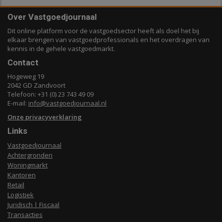
Over Vastgoedjournaal
Dit online platform voor de vastgoedsector heeft als doel het bij
elkaar brengen van vastgoedprofessionals en het overdragen van
kennis in de gehele vastgoedmarkt.
Contact
Hogeweg 19
2042 GD Zandvoort
Telefoon: +31 (0) 23 743 49 09
E-mail:
info@vastgoedjournaal.nl
Onze privacyverklaring
Links
Vastgoedjournaal
Achtergronden
Woningmarkt
Kantoren
Retail
Logistiek
Juridisch | Fiscaal
Transacties