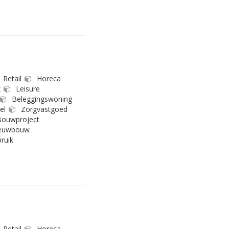
Retail
Horeca
x
Leisure
Beleggingswoning
el
Zorgvastgoed
ouwproject
euwbouw
ruik
Retail
Horeca