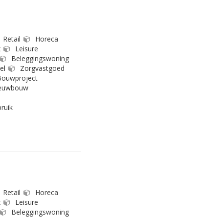
Retail
Horeca
x
Leisure
Beleggingswoning
el
Zorgvastgoed
ouwproject
euwbouw
ruik
Retail
Horeca
x
Leisure
Beleggingswoning