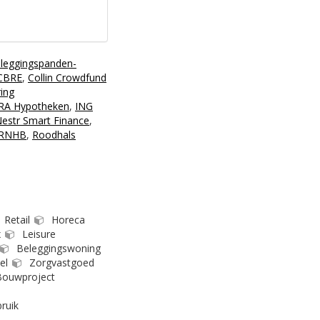
leggingspanden-
CBRE
,
Collin Crowdfund
ring
RA Hypotheken
,
ING
estr Smart Finance
,
RNHB
,
Roodhals
Retail
Horeca
x
Leisure
Beleggingswoning
el
Zorgvastgoed
ouwproject
ruik