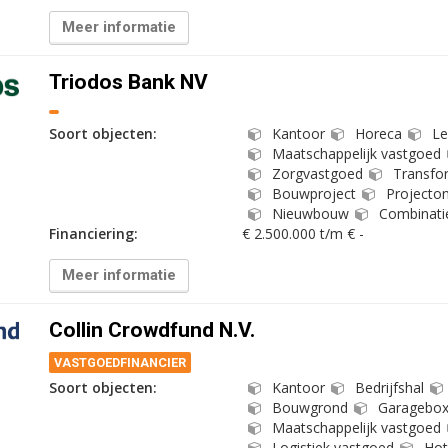
Meer informatie
Triodos Bank NV
Soort objecten:
Kantoor
Horeca
Le
Maatschappelijk vastgoed
Zorgvastgoed
Transfor
Bouwproject
Projecton
Nieuwbouw
Combinati
Financiering:
€ 2.500.000 t/m € -
Meer informatie
Collin Crowdfund N.V.
VASTGOEDFINANCIER
Soort objecten:
Kantoor
Bedrijfshal
Bouwgrond
Garagebo
Maatschappelijk vastgoed
Logistiek vastgoed
Hot