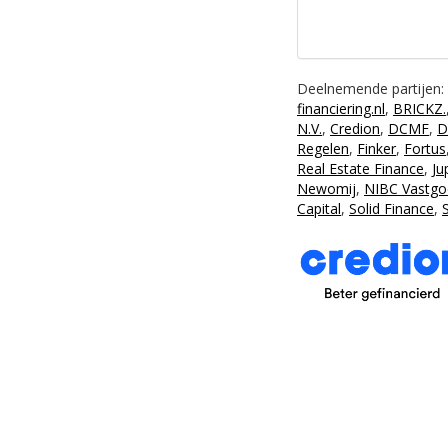
Deelnemende partijen:
financiering.nl
,
BRICKZ.
N.V.
,
Credion
,
DCMF
,
D
Regelen
,
Finker
,
Fortus
Real Estate Finance
,
Ju
Newomij
,
NIBC Vastgo
Capital
,
Solid Finance
,