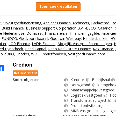
Toon zoekresultaten
123Vastgoedfinanciering
,
Adelaer Financial Architects
,
Barlavento
,
Be
,
Build Finance
,
Business Support Corporation B.V. -BSCO
,
Casarion
,
e Nederlandse
,
Domivest
,
Financieren.nl
,
Financieringsgilde
,
Financie
,
FUNDCO
,
Geldvoorelkaar.nl
,
Goodwin Westbay
,
Handelsbanken
,
HY
piter
,
LOR Finance
,
LVDH Finance
,
Mogelijk Vastgoedfinancieringen
,
N
ed Hypotheek
,
Pearl Capital
,
Rabo Real Estate Finance
,
Rax Finance
,
SolidBriQ
,
Triodos
,
WDL Kredietfondsen
,
VastgoedFinance.com
Credion
INTERMEDIAIR
Soort objecten:
Kantoor
Bedrijfshal
Bouwgrond
Garagebo
Maatschappelijk vastgoed
Logistiek vastgoed
Hot
Transformatieproject
B
Projectontwikkeling
MKB Vastgoed in eigen geb
Financiering:
€ 50.000 t/m € 10.000.000