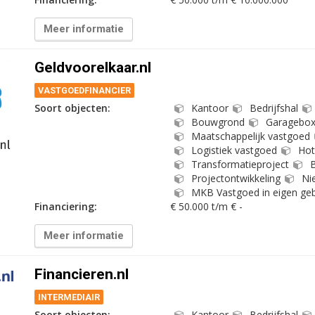
Meer informatie
Geldvoorelkaar.nl
VASTGOEDFINANCIER
Soort objecten:
Kantoor
Bedrijfshal
Bouwgrond
Garagebo
Maatschappelijk vastgoed
Logistiek vastgoed
Hot
Transformatieproject
B
Projectontwikkeling
Ni
MKB Vastgoed in eigen geb
Financiering:
€ 50.000 t/m € -
Meer informatie
Financieren.nl
INTERMEDIAIR
Soort objecten:
Kantoor
Bedrijfshal