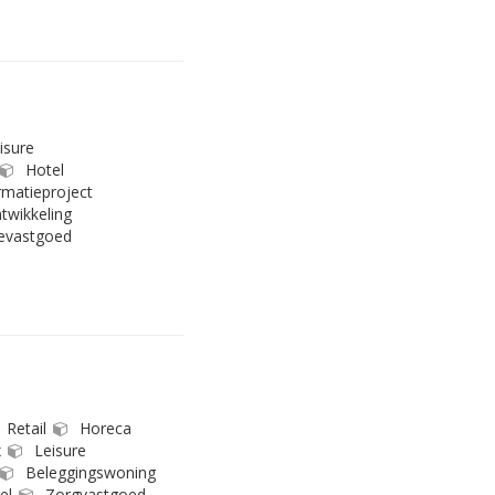
isure
Hotel
matieproject
twikkeling
evastgoed
Retail
Horeca
x
Leisure
Beleggingswoning
el
Zorgvastgoed