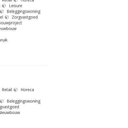
x
Leisure
Beleggingswoning
el
Zorgvastgoed
ouwproject
euwbouw
ruik
Retail
Horeca
Beleggingswoning
gvastgoed
ieuwbouw