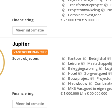
Transformatieproject
B
Projectontwikkeling
Ni
Combinatievastgoed
Financiering:
€ 25.000 t/m € 5.000.000
Meer informatie
Jupiter
VASTGOEDFINANCIER
Soort objecten:
Kantoor
Bedrijfshal
Leisure
Maatschappelij
Beleggingswoning
Logi
Hotel
Zorgvastgoed
Bouwproject
Projecton
Nieuwbouw
Combinati
MKB Vastgoed in eigen geb
Financiering:
€ 1.000.000 t/m € 50.000.000
Meer informatie