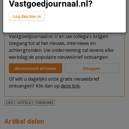
Vastgoedjournaal.nl?
Verder lezen?
Log dan hier in
U kunt het artikel niet volledig lezen omdat u nog
niet bent ingelogd. Log in of word abonnee van
Vastgoedjournaal.nl. U en uw collega's krijgen
toegang tot al het nieuws, interviews en
achtergronden. Uw onderneming zal tevens elke
werkdag de populaire nieuwsbrief ontvangen.
Abonnement afsluiten
Inloggen
Of wilt u dagelijks onze gratis nieuwsbrief
ontvangen? Klik dan op
deze link
.
CBS
HOTELS
TOERISME
Artikel delen