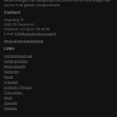
elkaar brengen van vastgoedprofessionals en het overdragen van
kennis in de gehele vastgoedmarkt.
Contact
Hogeweg 19
2042 GD Zandvoort
Telefoon: +31 (0) 23 743 49 09
E-mail:
info@vastgoedjournaal.nl
Onze privacyverklaring
Links
Vastgoedjournaal
Achtergronden
Woningmarkt
Kantoren
Retail
Logistiek
Juridisch | Fiscaal
Transacties
Werk
Specials
Sitemap