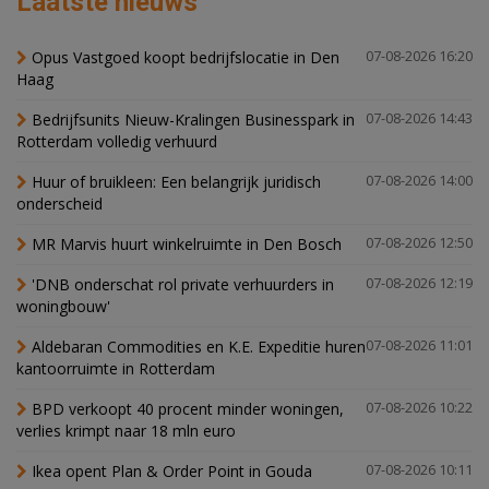
Laatste nieuws
Opus Vastgoed koopt bedrijfslocatie in Den
07-08-2026 16:20
Haag
Bedrijfsunits Nieuw-Kralingen Businesspark in
07-08-2026 14:43
Rotterdam volledig verhuurd
Huur of bruikleen: Een belangrijk juridisch
07-08-2026 14:00
onderscheid
MR Marvis huurt winkelruimte in Den Bosch
07-08-2026 12:50
'DNB onderschat rol private verhuurders in
07-08-2026 12:19
woningbouw'
Aldebaran Commodities en K.E. Expeditie huren
07-08-2026 11:01
kantoorruimte in Rotterdam
BPD verkoopt 40 procent minder woningen,
07-08-2026 10:22
verlies krimpt naar 18 mln euro
Ikea opent Plan & Order Point in Gouda
07-08-2026 10:11