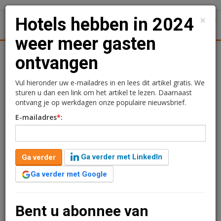
×
Hotels hebben in 2024
1
Toggl
weer meer gasten
Achtergronden
Woningmarkt
Kantore
Nieuws
Uitgelicht
ontvangen
Hotels hebben in 2024
Vul hieronder uw e-mailadres in en lees dit artikel gratis. We
sturen u dan een link om het artikel te lezen. Daarnaast
weer meer gasten
ontvang je op werkdagen onze populaire nieuwsbrief.
E-mailadres
*
:
ontvangen
Redactie
6 maart 2025 om 10:13
Ga verder met LinkedIn
Ga verder
één jaar geleden aangepast
2 minuten leestijd
Ga verder met Google
Nederlandse hotels hebben in 2024 vier procent meer
gasten ontvangen dan in 2023. Dat is nog steeds groei,
maar wel minder dan de groei die de hotels na corona
Bent u abonnee van
lieten zien.