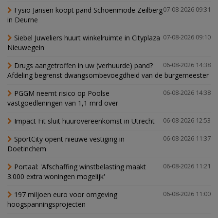
Fysio Jansen koopt pand Schoenmode Zeilberg
07-08-2026 09:31
in Deurne
Siebel Juweliers huurt winkelruimte in Cityplaza
07-08-2026 09:10
Nieuwegein
Drugs aangetroffen in uw (verhuurde) pand?
06-08-2026 14:38
Afdeling begrenst dwangsombevoegdheid van de burgemeester
PGGM neemt risico op Poolse
06-08-2026 14:38
vastgoedleningen van 1,1 mrd over
Impact Fit sluit huurovereenkomst in Utrecht
06-08-2026 12:53
SportCity opent nieuwe vestiging in
06-08-2026 11:37
Doetinchem
Portaal: 'Afschaffing winstbelasting maakt
06-08-2026 11:21
3.000 extra woningen mogelijk'
197 miljoen euro voor omgeving
06-08-2026 11:00
hoogspanningsprojecten