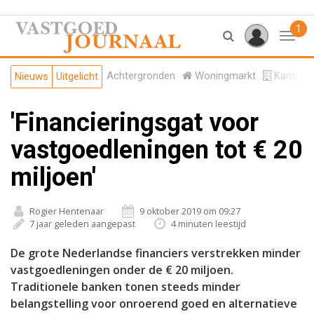
1
Toggl
Achtergronden
Woningmarkt
Kantore
Nieuws
Uitgelicht
'Financieringsgat voor
vastgoedleningen tot € 20
miljoen'
Rogier Hentenaar
9 oktober 2019 om 09:27
7 jaar geleden aangepast
4 minuten leestijd
De grote Nederlandse financiers verstrekken minder
vastgoedleningen onder de € 20 miljoen.
Traditionele banken tonen steeds minder
belangstelling voor onroerend goed en alternatieve