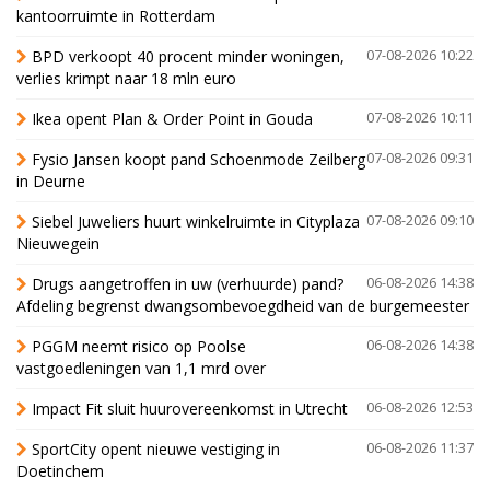
kantoorruimte in Rotterdam
BPD verkoopt 40 procent minder woningen,
07-08-2026 10:22
verlies krimpt naar 18 mln euro
Ikea opent Plan & Order Point in Gouda
07-08-2026 10:11
Fysio Jansen koopt pand Schoenmode Zeilberg
07-08-2026 09:31
in Deurne
Siebel Juweliers huurt winkelruimte in Cityplaza
07-08-2026 09:10
Nieuwegein
Drugs aangetroffen in uw (verhuurde) pand?
06-08-2026 14:38
Afdeling begrenst dwangsombevoegdheid van de burgemeester
PGGM neemt risico op Poolse
06-08-2026 14:38
vastgoedleningen van 1,1 mrd over
Impact Fit sluit huurovereenkomst in Utrecht
06-08-2026 12:53
SportCity opent nieuwe vestiging in
06-08-2026 11:37
Doetinchem