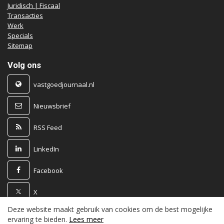
Juridisch | Fiscaal
Transacties
Werk
Specials
Sitemap
Volg ons
vastgoedjournaal.nl
Nieuwsbrief
RSS Feed
LinkedIn
Facebook
X
Deze website maakt gebruik van cookies om de best mogelijke
Powered by
ervaring te bieden.
Lees meer