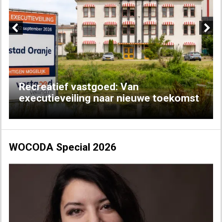
Previous
Next
Recreatief vastgoed: Van
executieveiling naar nieuwe toekomst
WOCODA Special 2026