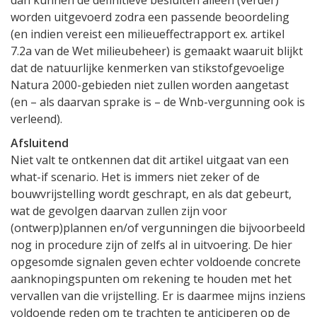
dan kunnen de definitieve besluiten alleen (verder)
worden uitgevoerd zodra een passende beoordeling
(en indien vereist een milieueffectrapport ex. artikel
7.2a van de Wet milieubeheer) is gemaakt waaruit blijkt
dat de natuurlijke kenmerken van stikstofgevoelige
Natura 2000-gebieden niet zullen worden aangetast
(en – als daarvan sprake is – de Wnb-vergunning ook is
verleend).
Afsluitend
Niet valt te ontkennen dat dit artikel uitgaat van een
what-if scenario. Het is immers niet zeker of de
bouwvrijstelling wordt geschrapt, en als dat gebeurt,
wat de gevolgen daarvan zullen zijn voor
(ontwerp)plannen en/of vergunningen die bijvoorbeeld
nog in procedure zijn of zelfs al in uitvoering. De hier
opgesomde signalen geven echter voldoende concrete
aanknopingspunten om rekening te houden met het
vervallen van die vrijstelling. Er is daarmee mijns inziens
voldoende reden om te trachten te anticiperen op de