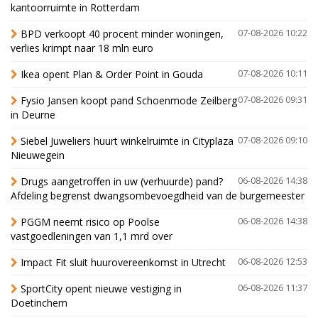
kantoorruimte in Rotterdam
BPD verkoopt 40 procent minder woningen,
07-08-2026 10:22
verlies krimpt naar 18 mln euro
Ikea opent Plan & Order Point in Gouda
07-08-2026 10:11
Fysio Jansen koopt pand Schoenmode Zeilberg
07-08-2026 09:31
in Deurne
Siebel Juweliers huurt winkelruimte in Cityplaza
07-08-2026 09:10
Nieuwegein
Drugs aangetroffen in uw (verhuurde) pand?
06-08-2026 14:38
Afdeling begrenst dwangsombevoegdheid van de burgemeester
PGGM neemt risico op Poolse
06-08-2026 14:38
vastgoedleningen van 1,1 mrd over
Impact Fit sluit huurovereenkomst in Utrecht
06-08-2026 12:53
SportCity opent nieuwe vestiging in
06-08-2026 11:37
Doetinchem