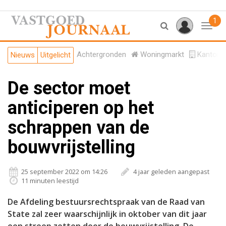
1
Toggl
Achtergronden
Woningmarkt
Kantore
Nieuws
Uitgelicht
De sector moet
anticiperen op het
schrappen van de
bouwvrijstelling
25 september 2022 om 14:26
4 jaar geleden aangepast
11 minuten leestijd
De Afdeling bestuursrechtspraak van de Raad van
State zal zeer waarschijnlijk in oktober van dit jaar