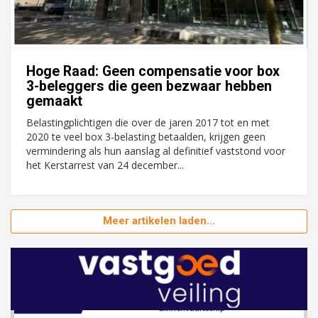
8 september 2026
Zorgcomplex
Zwanenburg
Bekijk
6 oktober 2026
Hoge Raad: Geen compensatie voor box
Transformatieobject
3-beleggers die geen bezwaar hebben
gemaakt
Schiedam
Bekijk
Belastingplichtigen die over de jaren 2017 tot en met
22 september 2026
Attractiepark
2020 te veel box 3-belasting betaalden, krijgen geen
vermindering als hun aanslag al definitief vaststond voor
het Kerstarrest van 24 december...
Oranje
Bekijk
28 september 2026
Grootschalig bedrijventerrein
Meer artikelen laden...
Schuinesloot
Bekijk
27 augustus 2026
Binnenvaartschip
Panheel
Bekijk