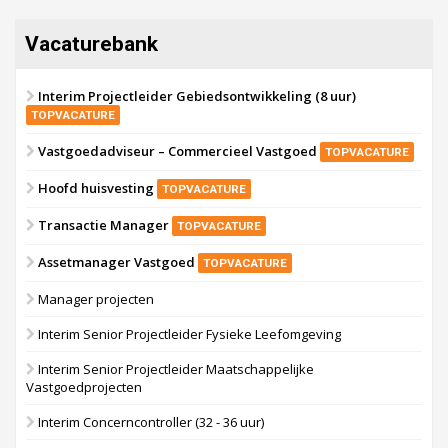
17 september 2026
Voormalig politiebureau
Vacaturebank
Zaandam
Bekijk
Interim Projectleider Gebiedsontwikkeling (8 uur)
8 september 2026
TOPVACATURE
Zorgcomplex
Vastgoedadviseur – Commercieel Vastgoed
TOPVACATURE
Zwanenburg
Bekijk
Hoofd huisvesting
TOPVACATURE
Transactie Manager
TOPVACATURE
Assetmanager Vastgoed
TOPVACATURE
Manager projecten
Interim Senior Projectleider Fysieke Leefomgeving
Interim Senior Projectleider Maatschappelijke
Vastgoedprojecten
Interim Concerncontroller (32 - 36 uur)