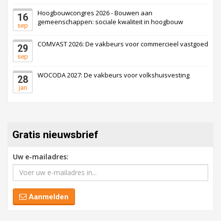
22 september 2026
Attractiepark
Hoogbouwcongres 2026 - Bouwen aan
16
gemeenschappen: sociale kwaliteit in hoogbouw
sep
Oranje
Bekijk
COMVAST 2026: De vakbeurs voor commercieel vastgoed
29
28 september 2026
Grootschalig bedrijventerrein
sep
WOCODA 2027: De vakbeurs voor volkshuisvesting
28
Schuinesloot
Bekijk
jan
27 augustus 2026
Binnenvaartschip
Panheel
Bekijk
Gratis nieuwsbrief
17 september 2026
Voormalig politiebureau
Uw e-mailadres:
Dordrecht
Bekijk
17 september 2026
Voormalig politiebureau
Aanmelden
Hilversum
Bekijk