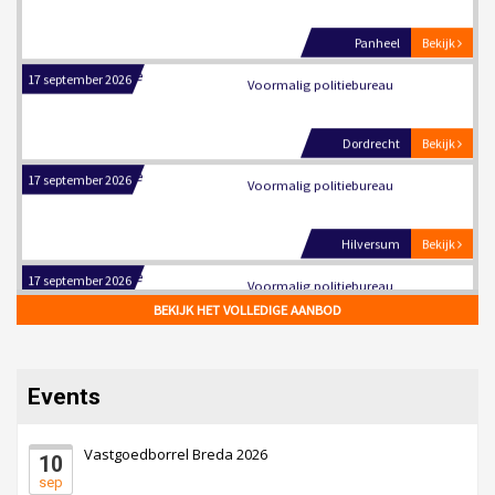
17 september 2026
Voormalig politiebureau
Dordrecht
Bekijk
17 september 2026
Voormalig politiebureau
Hilversum
Bekijk
17 september 2026
Voormalig politiebureau
Zaandam
Bekijk
8 september 2026
BEKIJK HET VOLLEDIGE AANBOD
Zorgcomplex
Zwanenburg
Bekijk
Events
6 oktober 2026
Transformatieobject
Vastgoedborrel Breda 2026
10
Schiedam
Bekijk
sep