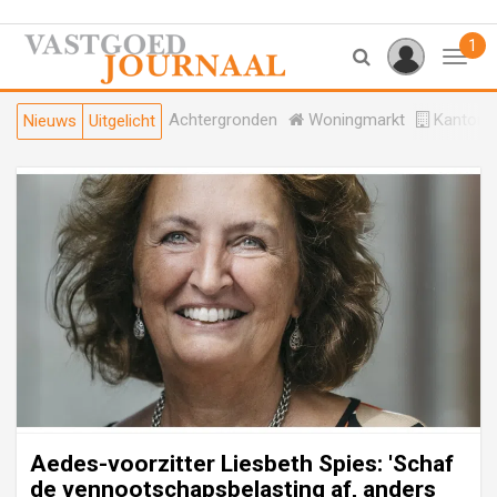
1
Toggl
Achtergronden
Woningmarkt
Kantore
Nieuws
Uitgelicht
Aedes-voorzitter Liesbeth Spies: 'Schaf
de vennootschapsbelasting af, anders