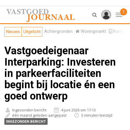
1
Toggl
Achtergronden
Woningmarkt
Kantore
Nieuws
Uitgelicht
Vastgoedeigenaar
Interparking: Investeren
in parkeerfaciliteiten
begint bij locatie én een
goed ontwerp
Ingezonden bericht
4 juni 2026 om 17:13
één maand geleden aangepast
5 minuten leestijd
INGEZONDEN BERICHT