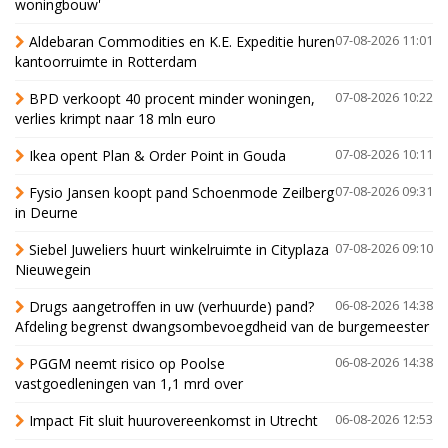
woningbouw'
Aldebaran Commodities en K.E. Expeditie huren
07-08-2026 11:01
kantoorruimte in Rotterdam
BPD verkoopt 40 procent minder woningen,
07-08-2026 10:22
verlies krimpt naar 18 mln euro
Ikea opent Plan & Order Point in Gouda
07-08-2026 10:11
Fysio Jansen koopt pand Schoenmode Zeilberg
07-08-2026 09:31
in Deurne
Siebel Juweliers huurt winkelruimte in Cityplaza
07-08-2026 09:10
Nieuwegein
Drugs aangetroffen in uw (verhuurde) pand?
06-08-2026 14:38
Afdeling begrenst dwangsombevoegdheid van de burgemeester
PGGM neemt risico op Poolse
06-08-2026 14:38
vastgoedleningen van 1,1 mrd over
Impact Fit sluit huurovereenkomst in Utrecht
06-08-2026 12:53