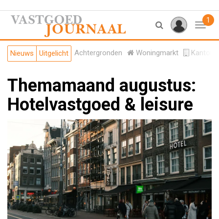
1
Toggl
Achtergronden
Woningmarkt
Kantore
Nieuws
Uitgelicht
Themamaand augustus:
Hotelvastgoed & leisure