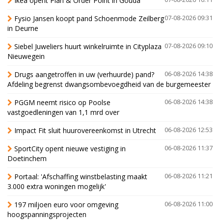
Ikea opent Plan & Order Point in Gouda
Fysio Jansen koopt pand Schoenmode Zeilberg
07-08-2026 09:31
in Deurne
Siebel Juweliers huurt winkelruimte in Cityplaza
07-08-2026 09:10
Nieuwegein
Drugs aangetroffen in uw (verhuurde) pand?
06-08-2026 14:38
Afdeling begrenst dwangsombevoegdheid van de burgemeester
PGGM neemt risico op Poolse
06-08-2026 14:38
vastgoedleningen van 1,1 mrd over
Impact Fit sluit huurovereenkomst in Utrecht
06-08-2026 12:53
SportCity opent nieuwe vestiging in
06-08-2026 11:37
Doetinchem
Portaal: 'Afschaffing winstbelasting maakt
06-08-2026 11:21
3.000 extra woningen mogelijk'
197 miljoen euro voor omgeving
06-08-2026 11:00
hoogspanningsprojecten