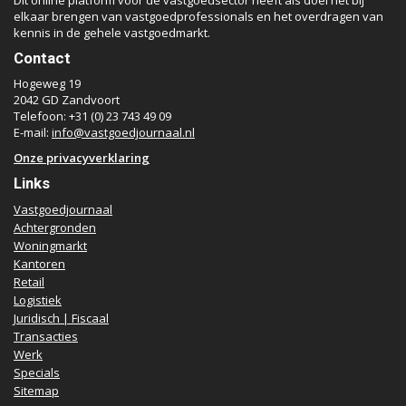
Dit online platform voor de vastgoedsector heeft als doel het bij
elkaar brengen van vastgoedprofessionals en het overdragen van
kennis in de gehele vastgoedmarkt.
Contact
Hogeweg 19
2042 GD Zandvoort
Telefoon: +31 (0) 23 743 49 09
E-mail:
info@vastgoedjournaal.nl
Onze privacyverklaring
Links
Vastgoedjournaal
Achtergronden
Woningmarkt
Kantoren
Retail
Logistiek
Juridisch | Fiscaal
Transacties
Werk
Specials
Sitemap