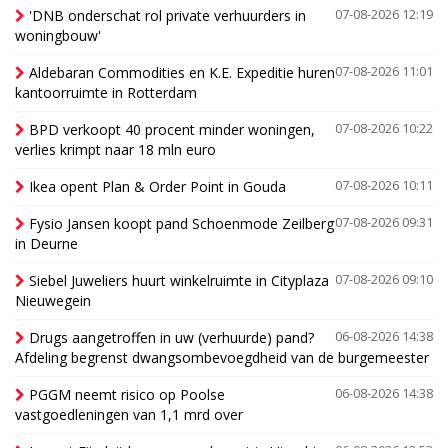
'DNB onderschat rol private verhuurders in
07-08-2026 12:19
woningbouw'
Aldebaran Commodities en K.E. Expeditie huren
07-08-2026 11:01
kantoorruimte in Rotterdam
BPD verkoopt 40 procent minder woningen,
07-08-2026 10:22
verlies krimpt naar 18 mln euro
Ikea opent Plan & Order Point in Gouda
07-08-2026 10:11
Fysio Jansen koopt pand Schoenmode Zeilberg
07-08-2026 09:31
in Deurne
Siebel Juweliers huurt winkelruimte in Cityplaza
07-08-2026 09:10
Nieuwegein
Drugs aangetroffen in uw (verhuurde) pand?
06-08-2026 14:38
Afdeling begrenst dwangsombevoegdheid van de burgemeester
PGGM neemt risico op Poolse
06-08-2026 14:38
vastgoedleningen van 1,1 mrd over