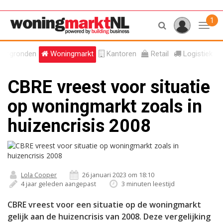
1
Toggl
tergronden
Woningmarkt
Kantoren
Retail
Logistiek
CBRE vreest voor situatie
op woningmarkt zoals in
huizencrisis 2008
Lola Cooper
26 januari 2023 om 18:10
4 jaar geleden aangepast
3 minuten leestijd
CBRE vreest voor een situatie op de woningmarkt
gelijk aan de huizencrisis van 2008. Deze vergelijking