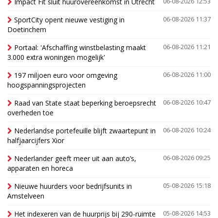
Impact Fit sluit huurovereenkomst in Utrecht
06-08-2026 12:53
SportCity opent nieuwe vestiging in
06-08-2026 11:37
Doetinchem
Portaal: 'Afschaffing winstbelasting maakt
06-08-2026 11:21
3.000 extra woningen mogelijk'
197 miljoen euro voor omgeving
06-08-2026 11:00
hoogspanningsprojecten
Raad van State staat beperking beroepsrecht
06-08-2026 10:47
overheden toe
Nederlandse portefeuille blijft zwaartepunt in
06-08-2026 10:24
halfjaarcijfers Xior
Nederlander geeft meer uit aan auto’s,
06-08-2026 09:25
apparaten en horeca
Nieuwe huurders voor bedrijfsunits in
05-08-2026 15:18
Amstelveen
Het indexeren van de huurprijs bij 290-ruimte
05-08-2026 14:53