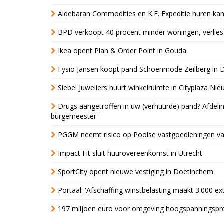
Aldebaran Commodities en K.E. Expeditie huren ka
BPD verkoopt 40 procent minder woningen, verlies
Ikea opent Plan & Order Point in Gouda
Fysio Jansen koopt pand Schoenmode Zeilberg in 
Siebel Juweliers huurt winkelruimte in Cityplaza Ni
Drugs aangetroffen in uw (verhuurde) pand? Afde
burgemeester
PGGM neemt risico op Poolse vastgoedleningen va
Impact Fit sluit huurovereenkomst in Utrecht
SportCity opent nieuwe vestiging in Doetinchem
Portaal: 'Afschaffing winstbelasting maakt 3.000 e
197 miljoen euro voor omgeving hoogspanningspr