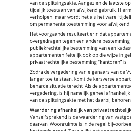
van de splitsingsakte. Aangezien de laatste opt
tijdelijk toestaan van afwijkend gebruik. Hie
verholpen, maar wordt het als het ware “tijdeli
om permanente toestemming voor afwijkend g
Het voorgaande resulteert erin dat appartem
overgedragen tegen een andere bestemming 
publiekrechtelijke bestemming van een kadastr
appartementen feitelijk ook op die wijze in geb
privaatrechtelijke bestemming “kantoren” is.
Zodra de vergadering van eigenaars van de VvE
langer toe te staan, komt de kersverse appar
benarde situatie terecht. Als de appartement
vergadering, is hij namelijk geheel afhankeli
van de splitsingsakte met het daarbij behore
Waardering afhankelijk van privaatrechteli
Vanzelfsprekend is de waardering van vastg
daarvan. Woonruimte is in de regel bijvoorbe
bestemde grond. Toch blijkt het appartements