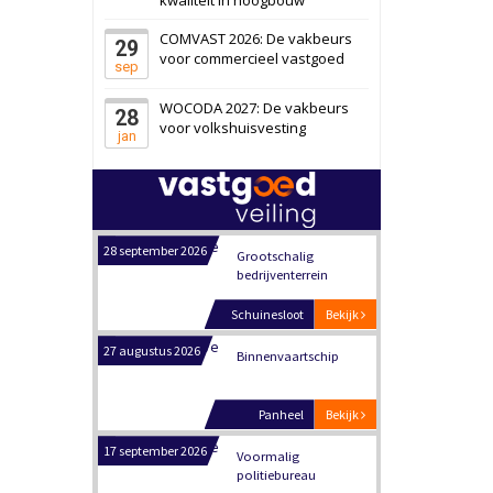
Schiedam
Bekijk
COMVAST 2026: De vakbeurs
29
22 september 2026
Attractiepark
voor commercieel vastgoed
sep
WOCODA 2027: De vakbeurs
28
Oranje
Bekijk
voor volkshuisvesting
jan
28 september 2026
Grootschalig
bedrijventerrein
Schuinesloot
Bekijk
27 augustus 2026
Binnenvaartschip
Panheel
Bekijk
17 september 2026
Voormalig
politiebureau
Dordrecht
Bekijk
17 september 2026
Voormalig
politiebureau