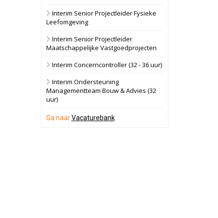
Interim Senior Projectleider Fysieke
Schuinesloot
Bekijk
Leefomgeving
27 augustus 2026
Binnenvaartschip
Interim Senior Projectleider
Maatschappelijke Vastgoedprojecten
Panheel
Bekijk
Interim Concerncontroller (32 - 36 uur)
17 september 2026
Voormalig
Interim Ondersteuning
politiebureau
Managementteam Bouw & Advies (32
uur)
Dordrecht
Bekijk
17 september 2026
Ga naar
Vacaturebank
Voormalig
politiebureau
Hilversum
Bekijk
17 september 2026
Voormalig
politiebureau
Zaandam
Bekijk
8 september 2026
Zorgcomplex