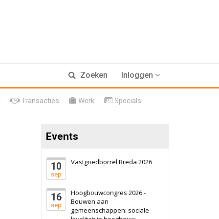
17 september 2026
Voormalig
Zoeken
Inloggen
politiebureau
Hilversum
Bekijk
l
Transacties
Werk
Specials
17 september 2026
Voormalig
politiebureau
Events
Zaandam
Bekijk
8 september 2026
Zorgcomplex
Vastgoedborrel Breda 2026
10
sep
Zwanenburg
Bekijk
Hoogbouwcongres 2026 -
16
6 oktober 2026
Transformatieobject
Bouwen aan
sep
gemeenschappen: sociale
kwaliteit in hoogbouw