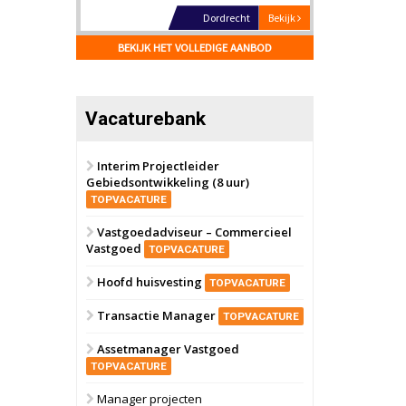
Hilversum
Bekijk
17 september 2026
BEKIJK HET VOLLEDIGE AANBOD
Voormalig
politiebureau
Zaandam
Bekijk
Vacaturebank
8 september 2026
Zorgcomplex
Interim Projectleider
Gebiedsontwikkeling (8 uur)
Zwanenburg
Bekijk
TOPVACATURE
6 oktober 2026
Transformatieobject
Vastgoedadviseur – Commercieel
Vastgoed
TOPVACATURE
Schiedam
Bekijk
Hoofd huisvesting
TOPVACATURE
22 september 2026
Attractiepark
Transactie Manager
TOPVACATURE
Assetmanager Vastgoed
Oranje
Bekijk
TOPVACATURE
28 september 2026
Grootschalig
Manager projecten
bedrijventerrein