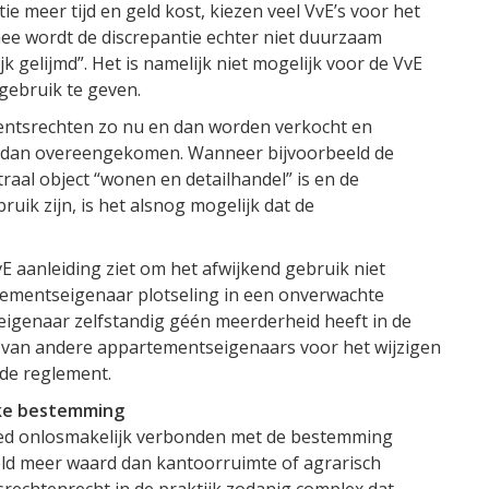
ie meer tijd en geld kost, kiezen veel VvE’s voor het
rmee wordt de discrepantie echter niet duurzaam
jk gelijmd”. Het is namelijk niet mogelijk voor de VvE
ebruik te geven.
entsrechten zo nu en dan worden verkocht en
dan overeengekomen. Wanneer bijvoorbeeld de
aal object “wonen en detailhandel” is en de
ruik zijn, is het alsnog mogelijk dat de
 aanleiding ziet om het afwijkend gebruik niet
tementseigenaar plotseling in een onverwachte
seigenaar zelfstandig géén meerderheid heeft in de
jk van andere appartementseigenaars voor het wijzigen
nde reglement.
jke bestemming
oed onlosmakelijk verbonden met de bestemming
eld meer waard dan kantoorruimte of agrarisch
rechtenrecht in de praktijk zodanig complex dat