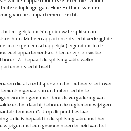
ervan worden appartementsrechten niet zelden
In deze bijdrage gaat Eline Hotland-van der
mming van het appartementsrecht.
is het mogelijk om één gebouw te splitsen in
srechten. Met een appartementsrecht verkrijgt de
el in de (gemeenschappelijke) eigendom. In de
oe veel appartementsrechten er zijn en welke
el horen. Zo bepaalt de splitsingsakte welke
ppartementsrecht heeft.
naren die als rechtspersoon het beheer voert over
ementseigenaars in en buiten rechte te
singen worden genomen door de vergadering van
gsakte en het daarbij behorende reglement wijzigen
 aantal stemmen. Ook op dit punt bestaan
ng – die is bepaald in de splitsingsakte met het
te wijzigen met een gewone meerderheid van het