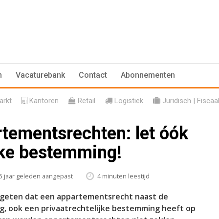
n
Vacaturebank
Contact
Abonnementen
rkt
Kantoren
Retail
Logistiek
Juridisch | Fiscaa
tementsrechten: let óók
ijke bestemming!
5 jaar geleden aangepast
4 minuten leestijd
ergeten dat een appartementsrecht naast de
g, ook een privaatrechtelijke bestemming heeft op