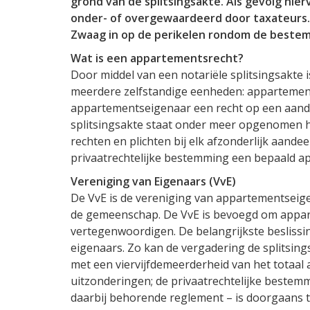
grond van de splitsingsakte. Als gevolg hi
onder- of overgewaardeerd door taxateurs. 
Zwaag in op de perikelen rondom de beste
Wat is een appartementsrecht?
Door middel van een notariële splitsingsakte 
meerdere zelfstandige eenheden: appartement
appartementseigenaar een recht op een aande
splitsingsakte staat onder meer opgenomen h
rechten en plichten bij elk afzonderlijk aande
privaatrechtelijke bestemming een bepaald a
Vereniging van Eigenaars (VvE)
De VvE is de vereniging van appartementseige
de gemeenschap. De VvE is bevoegd om appart
vertegenwoordigen. De belangrijkste beslis
eigenaars. Zo kan de vergadering de splitsin
met een viervijfdemeerderheid van het totaal
uitzonderingen; de privaatrechtelijke bestemmi
daarbij behorende reglement – is doorgaans 