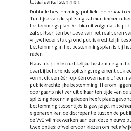
totaal aantal stemmen.
Dubbele bestemming: publiek- en privaatrec
Ten tijde van de splitsing zal men immer re
bestemmingsplan. Als hieruit volgt dat de pub
zal splitsen ten behoeve van het realiseren va
vrijwel ieder stuk grond publiekrechtelijk bes
bestemming in het bestemmingsplan is bij het
raden.
Naast de publiekrechtelijke bestemming in he
daarbij behorende splitsingsreglement ook ee
vormt dit een één-op-één overname of een n
publiekrechtelijke bestemming. Hierom liggen
doorgaans niet ver uit elkaar ten tijde van de
splitsing decennia geleden heeft plaatsgevond
bestemming tussentijds is gewijzigd, misschi
eigenaren kan de discrepantie tussen de publi
de VvE wil meewerken aan een deze nieuwe pu
twee opties: ofwel ervoor kiezen om het afwijk