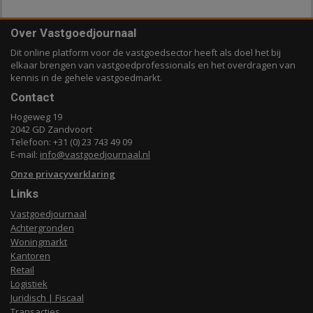
Over Vastgoedjournaal
Dit online platform voor de vastgoedsector heeft als doel het bij
elkaar brengen van vastgoedprofessionals en het overdragen van
kennis in de gehele vastgoedmarkt.
Contact
Hogeweg 19
2042 GD Zandvoort
Telefoon: +31 (0) 23 743 49 09
E-mail:
info@vastgoedjournaal.nl
Onze privacyverklaring
Links
Vastgoedjournaal
Achtergronden
Woningmarkt
Kantoren
Retail
Logistiek
Juridisch | Fiscaal
Transacties