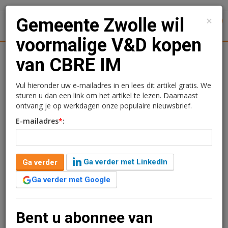
×
Gemeente Zwolle wil
1
Toggl
voormalige V&D kopen
Achtergronden
Woningmarkt
Kantore
Nieuws
Uitgelicht
van CBRE IM
Gemeente Zwolle wil
Vul hieronder uw e-mailadres in en lees dit artikel gratis. We
sturen u dan een link om het artikel te lezen. Daarnaast
voormalige V&D kopen
ontvang je op werkdagen onze populaire nieuwsbrief.
E-mailadres
*
:
van CBRE IM
Redactie
7 maart 2025 om 14:25
Ga verder met LinkedIn
Ga verder
2 minuten leestijd
Ga verder met Google
De gemeente Zwolle heeft overeenstemming bereikt
met de pandeigenaren van Hudson's Bay en de
naastgelegen Kruidvat en Xenos om de panden te
Bent u abonnee van
kopen. De gemeente wil meer leven in het