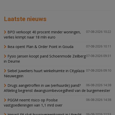
Laatste nieuws
BPD verkoopt 40 procent minder woningen,
07-08-2026 10:22
verlies krimpt naar 18 mln euro
Ikea opent Plan & Order Point in Gouda
07-08-2026 10:11
Fysio Jansen koopt pand Schoenmode Zeilberg
07-08-2026 09:31
in Deurne
Siebel Juweliers huurt winkelruimte in Cityplaza
07-08-2026 09:10
Nieuwegein
Drugs aangetroffen in uw (verhuurde) pand?
06-08-2026 14:38
Afdeling begrenst dwangsombevoegdheid van de burgemeester
PGGM neemt risico op Poolse
06-08-2026 14:38
vastgoedleningen van 1,1 mrd over
Impact Fit sluit huurovereenkomst in Utrecht
06-08-2026 12:53