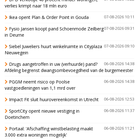
verlies krimpt naar 18 mln euro
Ikea opent Plan & Order Point in Gouda
07-08-2026 10:11
Fysio Jansen koopt pand Schoenmode Zeilberg
07-08-2026 09:31
in Deurne
Siebel Juweliers huurt winkelruimte in Cityplaza
07-08-2026 09:10
Nieuwegein
Drugs aangetroffen in uw (verhuurde) pand?
06-08-2026 14:38
Afdeling begrenst dwangsombevoegdheid van de burgemeester
PGGM neemt risico op Poolse
06-08-2026 14:38
vastgoedleningen van 1,1 mrd over
Impact Fit sluit huurovereenkomst in Utrecht
06-08-2026 12:53
SportCity opent nieuwe vestiging in
06-08-2026 11:37
Doetinchem
Portaal: 'Afschaffing winstbelasting maakt
06-08-2026 11:21
3.000 extra woningen mogelijk'