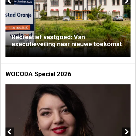
Previous
Next
Recreatief vastgoed: Van
executieveiling naar nieuwe toekomst
WOCODA Special 2026