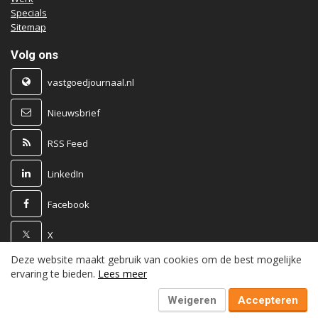
Specials
Sitemap
Volg ons
vastgoedjournaal.nl
Nieuwsbrief
RSS Feed
LinkedIn
Facebook
X
Deze website maakt gebruik van cookies om de best mogelijke
Powered by
ervaring te bieden.
Lees meer
Weigeren
Accepteren