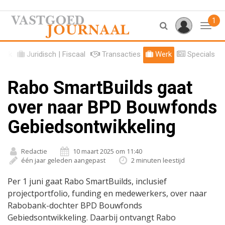
1
Toggl
tiek
Juridisch | Fiscaal
Transacties
Werk
Specials
Rabo SmartBuilds gaat
over naar BPD Bouwfonds
Gebiedsontwikkeling
Redactie
10 maart 2025 om 11:40
één jaar geleden aangepast
2 minuten leestijd
Per 1 juni gaat Rabo SmartBuilds, inclusief
projectportfolio, funding en medewerkers, over naar
Rabobank-dochter BPD Bouwfonds
Gebiedsontwikkeling. Daarbij ontvangt Rabo