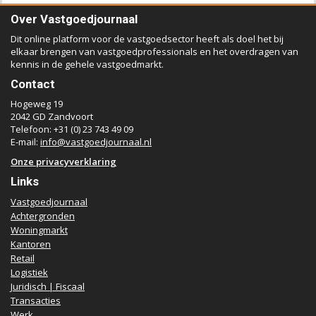
Over Vastgoedjournaal
Dit online platform voor de vastgoedsector heeft als doel het bij
elkaar brengen van vastgoedprofessionals en het overdragen van
kennis in de gehele vastgoedmarkt.
Contact
Hogeweg 19
2042 GD Zandvoort
Telefoon: +31 (0) 23 743 49 09
E-mail:
info@vastgoedjournaal.nl
Onze privacyverklaring
Links
Vastgoedjournaal
Achtergronden
Woningmarkt
Kantoren
Retail
Logistiek
Juridisch | Fiscaal
Transacties
Werk