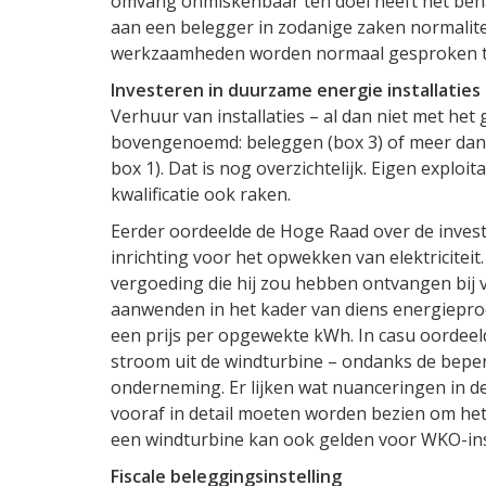
omvang onmiskenbaar ten doel heeft het beha
aan een belegger in zodanige zaken normali
werkzaamheden worden normaal gesproken t
Investeren in duurzame energie installaties
Verhuur van installaties – al dan niet met het
bovengenoemd: beleggen (box 3) of meer dan
box 1). Dat is nog overzichtelijk. Eigen exploit
kwalificatie ook raken.
Eerder oordeelde de Hoge Raad over de invest
inrichting voor het opwekken van elektriciteit
vergoeding die hij zou hebben ontvangen bij 
aanwenden in het kader van diens energiepro
een prijs per opgewekte kWh. In casu oordee
stroom uit de windturbine – ondanks de beperk
onderneming. Er lijken wat nuanceringen in de
vooraf in detail moeten worden bezien om he
een windturbine kan ook gelden voor WKO-insta
Fiscale beleggingsinstelling