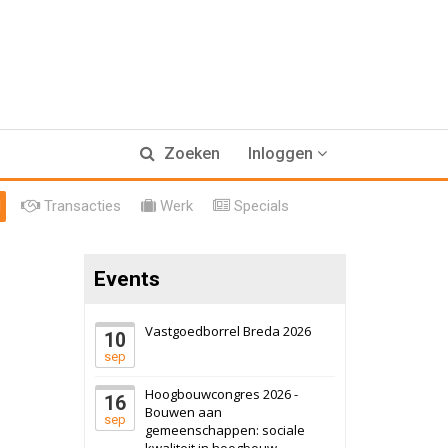
Hilversum
Bekijk
17 september 2026
Voormalig
politiebureau
Zaandam
Bekijk
8 september 2026
Zorgcomplex
Zoeken
Inloggen
Zwanenburg
Bekijk
l
Transacties
Werk
Specials
6 oktober 2026
Transformatieobject
Events
Schiedam
Bekijk
22 september 2026
Attractiepark
Vastgoedborrel Breda 2026
10
sep
Oranje
Bekijk
Hoogbouwcongres 2026 -
16
28 september 2026
Grootschalig
Bouwen aan
sep
bedrijventerrein
gemeenschappen: sociale
kwaliteit in hoogbouw