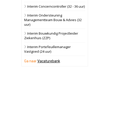
Interim Concerncontroller (32 - 36 uur)
Dordrecht
Bekijk
Interim Ondersteuning
17 september 2026
Voormalig
Managementteam Bouw & Advies (32
politiebureau
uur)
Hilversum
Bekijk
Interim Bouwkundig Projectleider
Ziekenhuis (ZZP)
17 september 2026
Voormalig
politiebureau
Interim Portefeuillemanager
Vastgoed (24 uur)
Zaandam
Bekijk
Ga naar
Vacaturebank
8 september 2026
Zorgcomplex
Zwanenburg
Bekijk