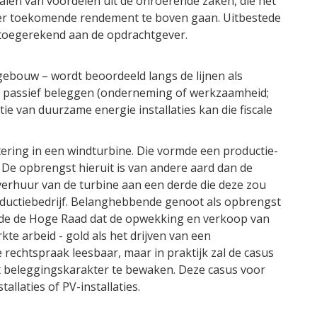
len van voordelen uit de onroerende zaken, die het
ter toekomende rendement te boven gaan. Uitbestede
oegerekend aan de opdrachtgever.
 gebouw – wordt beoordeeld langs de lijnen als
 passief beleggen (onderneming of werkzaamheid;
atie van duurzame energie installaties kan die fiscale
ering in een windturbine. Die vormde een productie-
. De opbrengst hieruit is van andere aard dan de
verhuur van de turbine aan een derde die deze zou
ductiebedrijf. Belanghebbende genoot als opbrengst
lde de Hoge Raad dat de opwekking en verkoop van
te arbeid - gold als het drijven van een
 rechtspraak leesbaar, maar in praktijk zal de casus
t beleggingskarakter te bewaken. Deze casus voor
llaties of PV-installaties.