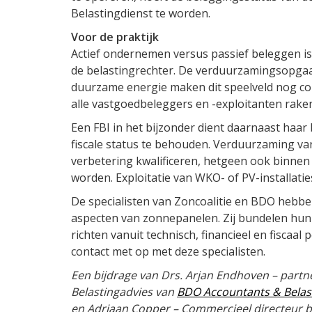
Belastingdienst te worden.
Voor de praktijk
Actief ondernemen versus passief beleggen is
de belastingrechter. De verduurzamingsopgaaf
duurzame energie maken dit speelveld nog comp
alle vastgoedbeleggers en -exploitanten rake
Een FBI in het bijzonder dient daarnaast haa
fiscale status te behouden. Verduurzaming van 
verbetering kwalificeren, hetgeen ook binnen 
worden. Exploitatie van WKO- of PV-installatie
De specialisten van Zoncoalitie en BDO hebbe
aspecten van zonnepanelen. Zij bundelen hun
richten vanuit technisch, financieel en fiscaa
contact met op met deze specialisten.
Een bijdrage van Drs. Arjan Endhoven – partn
Belastingadvies van
BDO Accountants & Belas
en Adriaan Copper – Commercieel directeur b