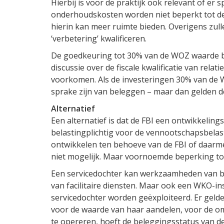
Hierbij is voor de praktijk ook relevant of er
onderhoudskosten worden niet beperkt tot de 
hierin kan meer ruimte bieden. Overigens zul
‘verbetering’ kwalificeren.
De goedkeuring tot 30% van de WOZ waarde be
discussie over de fiscale kwalificatie van relat
voorkomen. Als de investeringen 30% van de 
sprake zijn van beleggen – maar dan gelden d
Alternatief
Een alternatief is dat de FBI een ontwikkeling
belastingplichtig voor de vennootschapsbelas
ontwikkelen ten behoeve van de FBI of daarm
niet mogelijk. Maar voornoemde beperking to
Een servicedochter kan werkzaamheden van bi
van facilitaire diensten. Maar ook een WKO-ins
servicedochter worden geëxploiteerd. Er geld
voor de waarde van haar aandelen, voor de om
te opereren, hoeft de beleggingsstatus van d