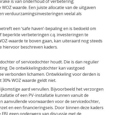
 sprake is van onderhoud of verbetering;
WOZ waarde. Een juiste allocatie van de uitgaven
len verduurzamingsinvesteringen veelal als
treft een ‘safe haven’-bepaling en is bedoeld om
ief beperkte verbeteringen c.q. investeringen te
WOZ-waarde te boven gaan, kan uiteraard nog steeds
e hiervoor beschreven kaders.
sdochter of servicedochter houdt. Die is dan regulier
ting. De ontwikkelingsdochter kan vastgoed
ee verbonden lichamen. Ontwikkeling voor derden is
t 30% WOZ waarde geldt niet.
jkomstige aard vervullen. Bijvoorbeeld het verzorgen
tallatie of een PV-installatie kunnen vanuit de
en aanvullende voorwaarden voor de servicedochter,
zet en een financieringseis. Door binnen deze kaders
e FBI geen onderwerp van discussie met de