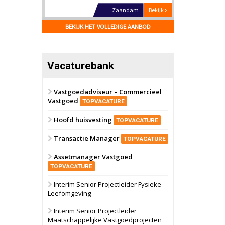
Zwanenburg
Bekijk
6 oktober 2026
BEKIJK HET VOLLEDIGE AANBOD
Transformatieobject
Schiedam
Bekijk
Vacaturebank
22 september 2026
Attractiepark
Vastgoedadviseur – Commercieel
Vastgoed
Oranje
Bekijk
TOPVACATURE
28 september 2026
Hoofd huisvesting
Grootschalig
TOPVACATURE
bedrijventerrein
Transactie Manager
TOPVACATURE
Schuinesloot
Bekijk
Assetmanager Vastgoed
27 augustus 2026
Binnenvaartschip
TOPVACATURE
Interim Senior Projectleider Fysieke
Leefomgeving
Panheel
Bekijk
17 september 2026
Interim Senior Projectleider
Voormalig
Maatschappelijke Vastgoedprojecten
politiebureau