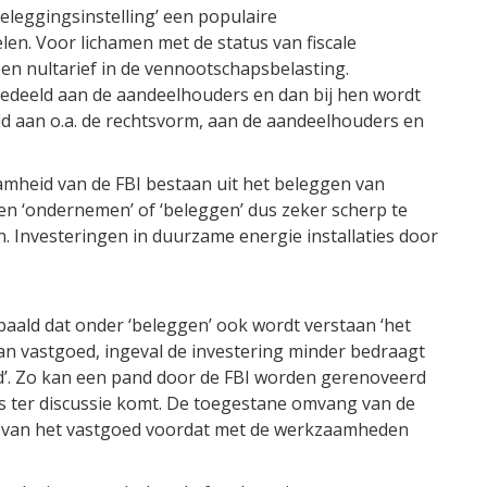
eleggingsinstelling’ een populaire
n. Voor lichamen met de status van fiscale
een nultarief in de vennootschapsbelasting.
tgedeeld aan de aandeelhouders en dan bij hen wordt
d aan o.a. de rechtsvorm, aan de aandeelhouders en
zaamheid van de FBI bestaan uit het beleggen van
en ‘ondernemen’ of ‘beleggen’ dus zeker scherp te
en. Investeringen in duurzame energie installaties door
epaald dat onder ‘beleggen’ ook wordt verstaan ‘het
van vastgoed, ingeval de investering minder bedraagt
’. Zo kan een pand door de FBI worden gerenoveerd
s ter discussie komt. De toegestane omvang van de
e van het vastgoed voordat met de werkzaamheden