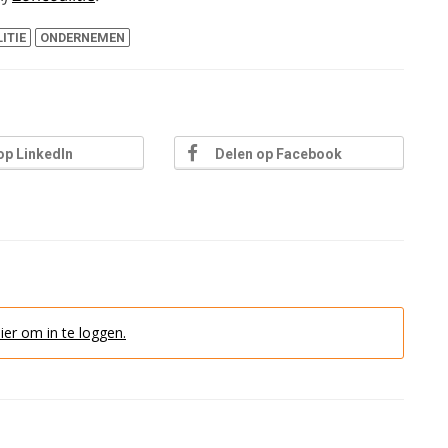
ITIE
ONDERNEMEN
op LinkedIn
Delen op Facebook
hier om in te loggen.