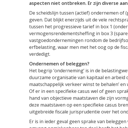
aspecten niet ontbreken. Er zijn diverse a
De scheidslijn tussen (actief) ondernemen of (
geven. Dat blijkt enerzijds uit de vele rechtsp
tussen het progressieve tarief in box 1 (ond
vermogensrendementsheffing in box 3 (sparen 
vastgoedondernemingen rondom de bedrijfsop
erfbelasting, waar men met het oog op de fiscal
verdedigt.
Ondernemen of beleggen?
Het begrip ‘onderneming’ is in de belastingwe
duurzame organisatie van kapitaal en arbeid d
maatschappelijk verkeer winst te behalen’ en w
Of er in een specifieke casus wel of geen sp
hand van objectieve maatstaven die zijn vormg
deze maatstaven op een specifieke casus breng
uitgebreide fiscale jurisprudentie over het on
Er is in ieder geval geen sprake van beleggen