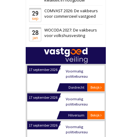
Schuinesloot
Bekijk
COMVAST 2026: De vakbeurs
29
27 augustus 2026
Binnenvaartschip
voor commercieel vastgoed
sep
WOCODA 2027: De vakbeurs
28
Panheel
Bekijk
voor volkshuisvesting
jan
17 september 2026
Voormalig
politiebureau
Dordrecht
Bekijk
17 september 2026
Voormalig
politiebureau
Hilversum
Bekijk
17 september 2026
Voormalig
politiebureau
Zaandam
Bekijk
8 september 2026
Zorgcomplex