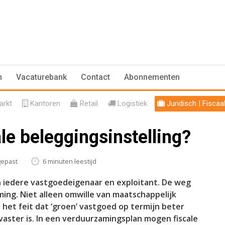
n
Vacaturebank
Contact
Abonnementen
rkt
Kantoren
Retail
Logistiek
Juridisch | Fiscaa
le beleggingsinstelling?
gepast
6 minuten leestijd
an iedere vastgoedeigenaar en exploitant. De weg
ing. Niet alleen omwille van maatschappelijk
et feit dat ‘groen’ vastgoed op termijn beter
vaster is. In een verduurzamingsplan mogen fiscale