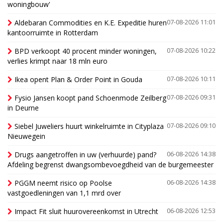
woningbouw'
Aldebaran Commodities en K.E. Expeditie huren
07-08-2026 11:01
kantoorruimte in Rotterdam
BPD verkoopt 40 procent minder woningen,
07-08-2026 10:22
verlies krimpt naar 18 mln euro
Ikea opent Plan & Order Point in Gouda
07-08-2026 10:11
Fysio Jansen koopt pand Schoenmode Zeilberg
07-08-2026 09:31
in Deurne
Siebel Juweliers huurt winkelruimte in Cityplaza
07-08-2026 09:10
Nieuwegein
Drugs aangetroffen in uw (verhuurde) pand?
06-08-2026 14:38
Afdeling begrenst dwangsombevoegdheid van de burgemeester
PGGM neemt risico op Poolse
06-08-2026 14:38
vastgoedleningen van 1,1 mrd over
Impact Fit sluit huurovereenkomst in Utrecht
06-08-2026 12:53