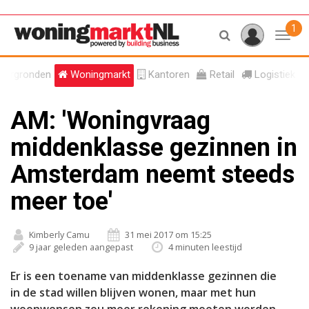
1
Toggl
tergronden
Woningmarkt
Kantoren
Retail
Logistiek
AM: 'Woningvraag
middenklasse gezinnen in
Amsterdam neemt steeds
meer toe'
Kimberly Camu
31 mei 2017 om 15:25
9 jaar geleden aangepast
4 minuten leestijd
Er is een toename van middenklasse gezinnen die
in de stad willen blijven wonen, maar met hun