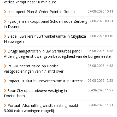
verlies krimpt naar 18 mln euro
Ikea opent Plan & Order Point in Gouda
07-08-2026 10:11
Fysio Jansen koopt pand Schoenmode Zeilberg
07-08-2026 09:31
in Deurne
Siebel Juweliers huurt winkelruimte in Cityplaza
07-08-2026 09:10
Nieuwegein
Drugs aangetroffen in uw (verhuurde) pand?
06-08-2026 14:38
Afdeling begrenst dwangsombevoegdheid van de burgemeester
PGGM neemt risico op Poolse
06-08-2026 14:38
vastgoedleningen van 1,1 mrd over
Impact Fit sluit huurovereenkomst in Utrecht
06-08-2026 12:53
SportCity opent nieuwe vestiging in
06-08-2026 11:37
Doetinchem
Portaal: 'Afschaffing winstbelasting maakt
06-08-2026 11:21
3.000 extra woningen mogelijk'