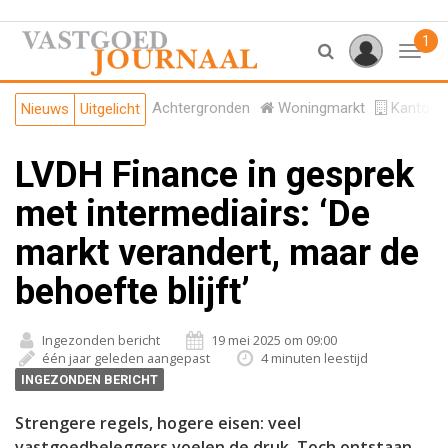
1
Toggl
Achtergronden
Woningmarkt
Kantore
Nieuws
Uitgelicht
LVDH Finance in gesprek
met intermediairs: ‘De
markt verandert, maar de
behoefte blijft’
Ingezonden bericht
19 mei 2025 om 09:00
één jaar geleden aangepast
4 minuten leestijd
INGEZONDEN BERICHT
Strengere regels, hogere eisen: veel
vastgoedbeleggers voelen de druk. Toch ontstaan