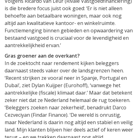
Volgens Ricardo van Leur (Rivale Vastgoedfinanciering)
is die bredere focus juist ook goed: ‘Er is niet alleen
behoefte aan betaalbare woningen, maar ook nog
altijd aan kwalitatieve kantoor- en winkelruimte.
Functiemenging binnen gebieden en opwaardering van
bestaand vastgoed is cruciaal voor de levendigheid en
aantrekkelijkheid ervan.’
Gras groener aan de overkant?
In de zoektocht naar rendement kijken beleggers
daarnaast steeds vaker over de landsgrenzen heen.
‘Recent strijken ze vooral neer in Spanje, Portugal en
Dubai’, ziet Dylan Kuijper (Eurohoff), ‘vanwege het
aantrekkelijke (fiscale) klimaat daar.’ Maar dat betekent
zeker niet dat ze Nederland helemaal de rug toekeren.
‘Beleggers zoeken naar zekerheid’, benadrukt Darco
Cezveciyan (Findar Finance). ‘De wereld is onrustig,
maar Nederland is daarin nog altijd een stabiel en veilig
land. Mijn klanten blijven hier deels actief of keren weer
terug – en we trekken daarnaast nog altijd