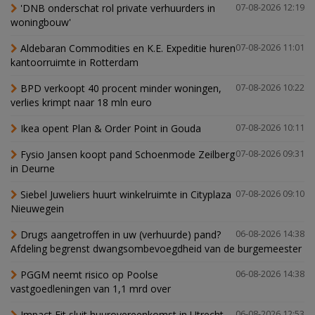
'DNB onderschat rol private verhuurders in
07-08-2026 12:19
woningbouw'
Aldebaran Commodities en K.E. Expeditie huren
07-08-2026 11:01
kantoorruimte in Rotterdam
BPD verkoopt 40 procent minder woningen,
07-08-2026 10:22
verlies krimpt naar 18 mln euro
Ikea opent Plan & Order Point in Gouda
07-08-2026 10:11
Fysio Jansen koopt pand Schoenmode Zeilberg
07-08-2026 09:31
in Deurne
Siebel Juweliers huurt winkelruimte in Cityplaza
07-08-2026 09:10
Nieuwegein
Drugs aangetroffen in uw (verhuurde) pand?
06-08-2026 14:38
Afdeling begrenst dwangsombevoegdheid van de burgemeester
PGGM neemt risico op Poolse
06-08-2026 14:38
vastgoedleningen van 1,1 mrd over
Impact Fit sluit huurovereenkomst in Utrecht
06-08-2026 12:53