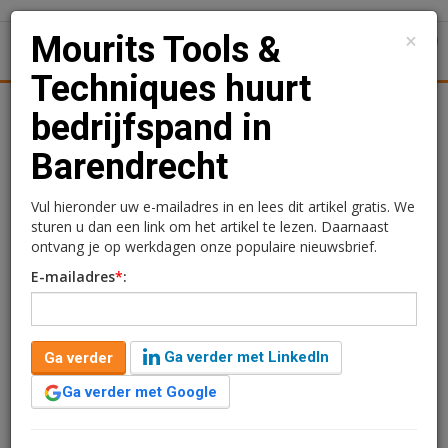
×
Mourits Tools &
1
Toggl
Techniques huurt
tiek
Juridisch | Fiscaal
Transacties
Werk
Specials
bedrijfspand in
Barendrecht
Mourits Tools &
Techniques huurt
Vul hieronder uw e-mailadres in en lees dit artikel gratis. We
sturen u dan een link om het artikel te lezen. Daarnaast
bedrijfspand in
ontvang je op werkdagen onze populaire nieuwsbrief.
E-mailadres
*
:
Barendrecht
Redactie
10 juni 2026 om 12:25
Ga verder met LinkedIn
Ga verder
1 minuut leestijd
Ga verder met Google
Mourits Tools & Techniques heeft een langjarige
huurovereenkomst gesloten voor het bedrijfspand