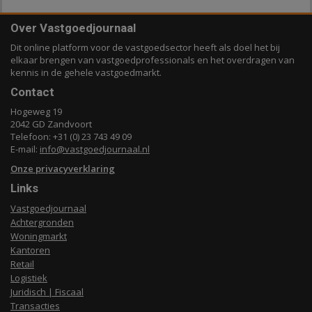
Over Vastgoedjournaal
Dit online platform voor de vastgoedsector heeft als doel het bij
elkaar brengen van vastgoedprofessionals en het overdragen van
kennis in de gehele vastgoedmarkt.
Contact
Hogeweg 19
2042 GD Zandvoort
Telefoon: +31 (0) 23 743 49 09
E-mail:
info@vastgoedjournaal.nl
Onze privacyverklaring
Links
Vastgoedjournaal
Achtergronden
Woningmarkt
Kantoren
Retail
Logistiek
Juridisch | Fiscaal
Transacties