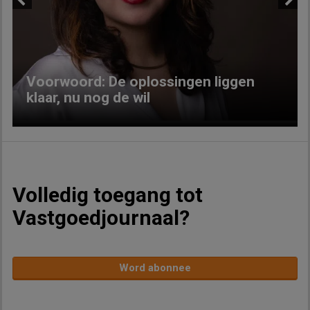
Previous
Next
Voorwoord: De oplossingen liggen
klaar, nu nog de wil
Volledig toegang tot
Vastgoedjournaal?
Word abonnee