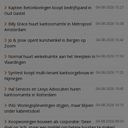
Kaptein Betonboringen koopt bedrijfspand in
04-08-2026 15:27
Oud Gastel
Billy Grace huurt kantoorruimte in Metropool
04-08-2026 15:08
Amsterdam
Jo & Josie opent kunstwinkel in Bergen op
04-08-2026 13:42
Zoom
Normal huurt winkelruimte aan het Veerplein in
04-08-2026 11:50
Vlaardingen
SynVest koopt multi-tenant kantoorgebouw in
04-08-2026 11:25
Nijmegen
Hal Services en Lexys Advocaten huren
04-08-2026 10:45
kantoorruimte in Rotterdam
ING: Woningopleveringen stijgen, maar blijven
04-08-2026 10:13
onder kabinetsdoel
Koopwoningen bouwen als corporatie: ‘Geen
04-08-2026 09:30
doel op zich, maar een middel om betere buurten te maken’