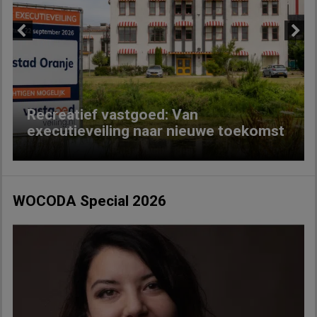
Previous
Next
Recreatief vastgoed: Van
executieveiling naar nieuwe toekomst
WOCODA Special 2026