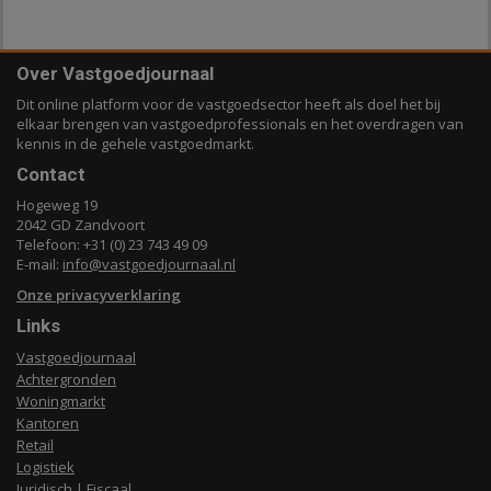
Over Vastgoedjournaal
Dit online platform voor de vastgoedsector heeft als doel het bij
elkaar brengen van vastgoedprofessionals en het overdragen van
kennis in de gehele vastgoedmarkt.
Contact
Hogeweg 19
2042 GD Zandvoort
Telefoon: +31 (0) 23 743 49 09
E-mail:
info@vastgoedjournaal.nl
Onze privacyverklaring
Links
Vastgoedjournaal
Achtergronden
Woningmarkt
Kantoren
Retail
Logistiek
Juridisch | Fiscaal