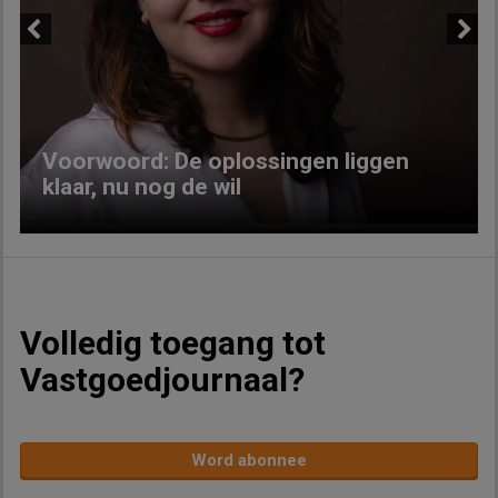
Previous
Next
Voorwoord: De oplossingen liggen
klaar, nu nog de wil
Volledig toegang tot
Vastgoedjournaal?
Word abonnee