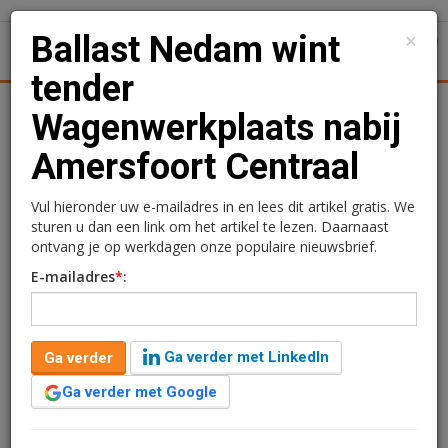
×
Ballast Nedam wint
1
Toggl
tender
Achtergronden
Woningmarkt
Kantore
Nieuws
Uitgelicht
Wagenwerkplaats nabij
Amersfoort Centraal
Ballast Nedam wint
tender Wagenwerkplaats
Vul hieronder uw e-mailadres in en lees dit artikel gratis. We
sturen u dan een link om het artikel te lezen. Daarnaast
nabij Amersfoort Centraal
ontvang je op werkdagen onze populaire nieuwsbrief.
E-mailadres
*
:
Redactie
10 juni 2026 om 17:12
2 maanden geleden aangepast
2 minuten leestijd
Ga verder met LinkedIn
Ga verder
NS Stations en de gemeente Amersfoort hebben
Ballast Nedam Development geselecteerd voor de
Ga verder met Google
ontwikkeling van Wagenkwartier, een nieuw
woongebied in de Wagenwerkplaats bij station