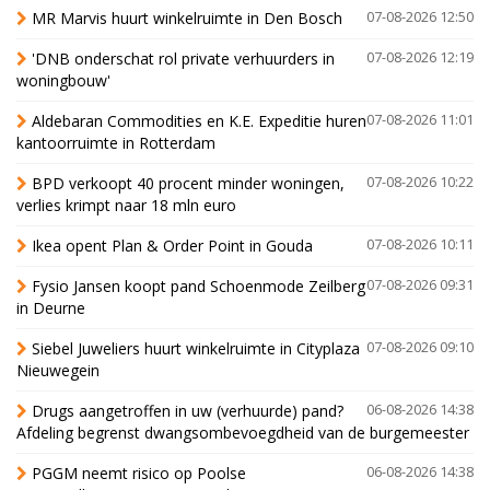
MR Marvis huurt winkelruimte in Den Bosch
07-08-2026 12:50
'DNB onderschat rol private verhuurders in
07-08-2026 12:19
woningbouw'
Aldebaran Commodities en K.E. Expeditie huren
07-08-2026 11:01
kantoorruimte in Rotterdam
BPD verkoopt 40 procent minder woningen,
07-08-2026 10:22
verlies krimpt naar 18 mln euro
Ikea opent Plan & Order Point in Gouda
07-08-2026 10:11
Fysio Jansen koopt pand Schoenmode Zeilberg
07-08-2026 09:31
in Deurne
Siebel Juweliers huurt winkelruimte in Cityplaza
07-08-2026 09:10
Nieuwegein
Drugs aangetroffen in uw (verhuurde) pand?
06-08-2026 14:38
Afdeling begrenst dwangsombevoegdheid van de burgemeester
PGGM neemt risico op Poolse
06-08-2026 14:38