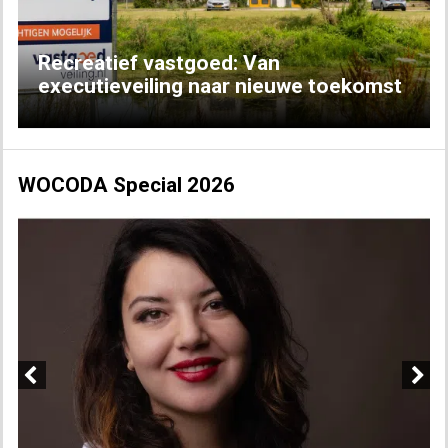
Recreatief vastgoed: Van
executieveiling naar nieuwe toekomst
WOCODA Special 2026
Previous
Next