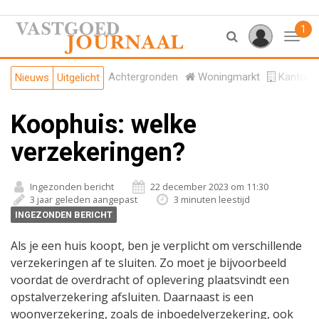
1
Toggl
Achtergronden
Woningmarkt
Kantore
Nieuws
Uitgelicht
Koophuis: welke
verzekeringen?
Ingezonden bericht
22 december 2023 om 11:30
3 jaar geleden aangepast
3 minuten leestijd
INGEZONDEN BERICHT
Als je een huis koopt, ben je verplicht om verschillende
verzekeringen af te sluiten. Zo moet je bijvoorbeeld
voordat de overdracht of oplevering plaatsvindt een
opstalverzekering afsluiten. Daarnaast is een
woonverzekering, zoals de inboedelverzekering, ook