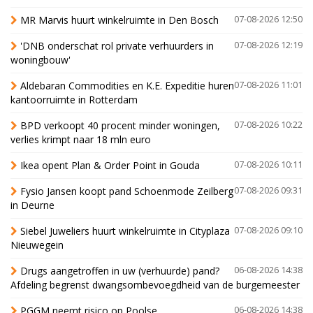
MR Marvis huurt winkelruimte in Den Bosch
07-08-2026 12:50
'DNB onderschat rol private verhuurders in
07-08-2026 12:19
woningbouw'
Aldebaran Commodities en K.E. Expeditie huren
07-08-2026 11:01
kantoorruimte in Rotterdam
BPD verkoopt 40 procent minder woningen,
07-08-2026 10:22
verlies krimpt naar 18 mln euro
Ikea opent Plan & Order Point in Gouda
07-08-2026 10:11
Fysio Jansen koopt pand Schoenmode Zeilberg
07-08-2026 09:31
in Deurne
Siebel Juweliers huurt winkelruimte in Cityplaza
07-08-2026 09:10
Nieuwegein
Drugs aangetroffen in uw (verhuurde) pand?
06-08-2026 14:38
Afdeling begrenst dwangsombevoegdheid van de burgemeester
PGGM neemt risico op Poolse
06-08-2026 14:38