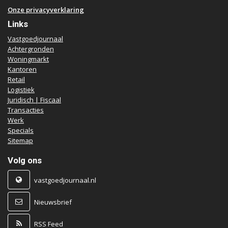
Onze privacyverklaring
Links
Vastgoedjournaal
Achtergronden
Woningmarkt
Kantoren
Retail
Logistiek
Juridisch | Fiscaal
Transacties
Werk
Specials
Sitemap
Volg ons
vastgoedjournaal.nl
Nieuwsbrief
RSS Feed