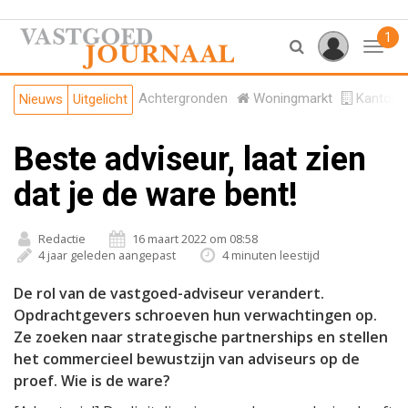
1
Toggl
Achtergronden
Woningmarkt
Kantore
Nieuws
Uitgelicht
Beste adviseur, laat zien
dat je de ware bent!
Redactie
16 maart 2022 om 08:58
4 jaar geleden aangepast
4 minuten leestijd
De rol van de vastgoed-adviseur verandert.
Opdrachtgevers schroeven hun verwachtingen op.
Ze zoeken naar strategische partnerships en stellen
het commercieel bewustzijn van adviseurs op de
proef. Wie is de ware?