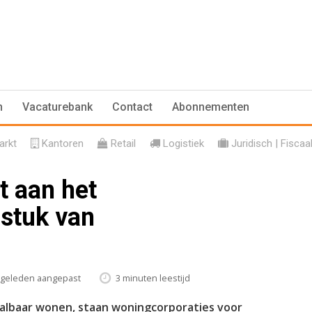
n
Vacaturebank
Contact
Abonnementen
rkt
Kantoren
Retail
Logistiek
Juridisch | Fiscaa
t aan het
stuk van
r geleden aangepast
3 minuten leestijd
albaar wonen, staan woningcorporaties voor