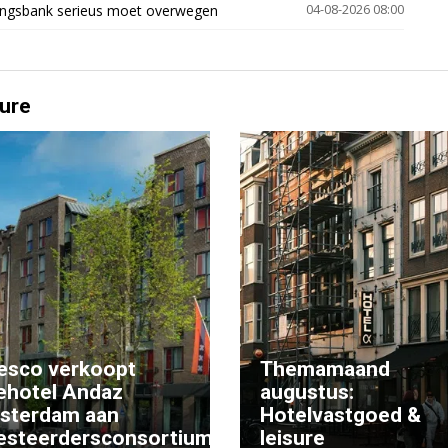
ingsbank serieus moet overwegen
04-08-2026 08:00
ure
esco verkoopt
Themamaand
ehotel Andaz
augustus:
sterdam aan
Hotelvastgoed &
esteerdersconsortium
leisure