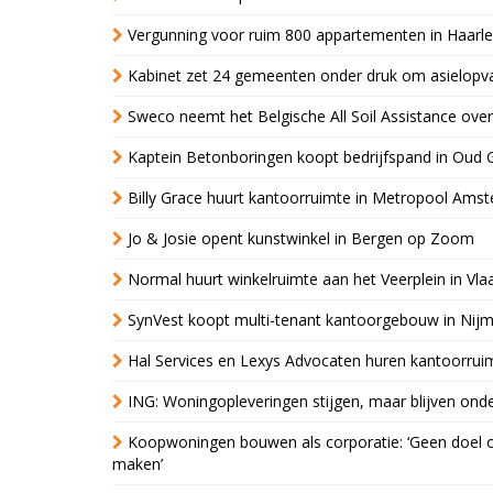
Vergunning voor ruim 800 appartementen in Haarlem
Kabinet zet 24 gemeenten onder druk om asielopva
Sweco neemt het Belgische All Soil Assistance over
Kaptein Betonboringen koopt bedrijfspand in Oud 
Billy Grace huurt kantoorruimte in Metropool Ams
Jo & Josie opent kunstwinkel in Bergen op Zoom
Normal huurt winkelruimte aan het Veerplein in Vla
SynVest koopt multi-tenant kantoorgebouw in Nij
Hal Services en Lexys Advocaten huren kantoorrui
ING: Woningopleveringen stijgen, maar blijven ond
Koopwoningen bouwen als corporatie: ‘Geen doel o
maken’