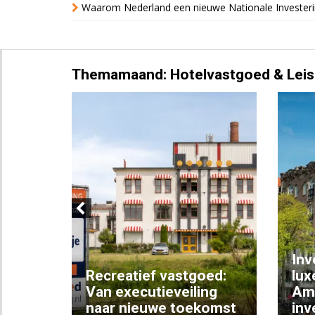
Waarom Nederland een nieuwe Nationale Invester
Themamaand: Hotelvastgoed & Leis
Previous
Inv
e
Recreatief vastgoed:
lux
t met
Van executieveiling
Am
naar nieuwe toekomst
inv