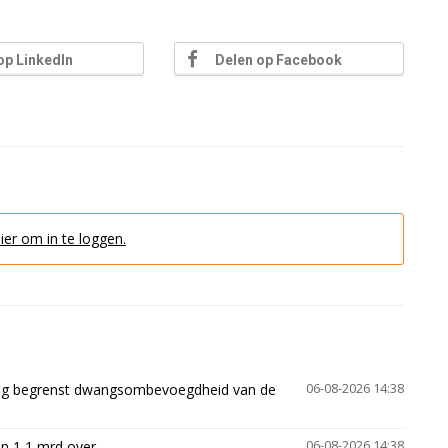
op LinkedIn
Delen op Facebook
hier om in te loggen.
ling begrenst dwangsombevoegdheid van de
06-08-2026 14:38
n 1,1 mrd over
06-08-2026 14:38