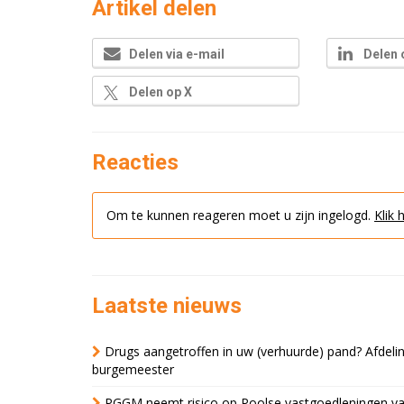
Artikel delen
Delen via e-mail
Delen 
Delen op X
Reacties
Om te kunnen reageren moet u zijn ingelogd.
Klik 
Laatste nieuws
Drugs aangetroffen in uw (verhuurde) pand? Afde
burgemeester
PGGM neemt risico op Poolse vastgoedleningen va