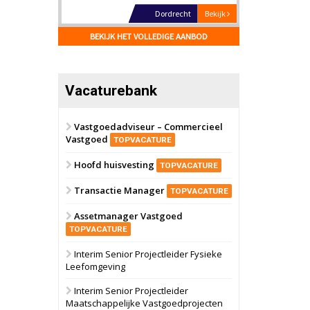
Hilversum
Bekijk
17 september 2026
BEKIJK HET VOLLEDIGE AANBOD
Voormalig
politiebureau
Zaandam
Bekijk
Vacaturebank
8 september 2026
Zorgcomplex
Vastgoedadviseur – Commercieel
Vastgoed
Zwanenburg
Bekijk
TOPVACATURE
6 oktober 2026
Hoofd huisvesting
Transformatieobject
TOPVACATURE
Transactie Manager
TOPVACATURE
Schiedam
Bekijk
Assetmanager Vastgoed
22 september 2026
Attractiepark
TOPVACATURE
Interim Senior Projectleider Fysieke
Leefomgeving
Oranje
Bekijk
28 september 2026
Interim Senior Projectleider
Grootschalig
Maatschappelijke Vastgoedprojecten
bedrijventerrein