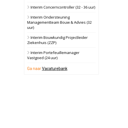
Interim Concerncontroller (32 - 36 uur)
Schuinesloot
Bekijk
Interim Ondersteuning
27 augustus 2026
Binnenvaartschip
Managementteam Bouw & Advies (32
uur)
Panheel
Bekijk
Interim Bouwkundig Projectleider
Ziekenhuis (ZZP)
17 september 2026
Voormalig
politiebureau
Interim Portefeuillemanager
Vastgoed (24 uur)
Dordrecht
Bekijk
Ga naar
Vacaturebank
17 september 2026
Voormalig
politiebureau
Hilversum
Bekijk
17 september 2026
Voormalig
politiebureau
Zaandam
Bekijk
8 september 2026
Zorgcomplex