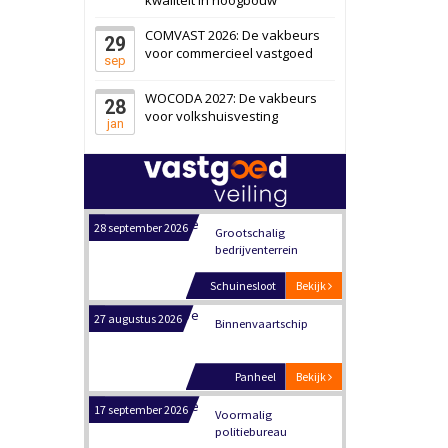
Schiedam
Bekijk
COMVAST 2026: De vakbeurs
29
22 september 2026
Attractiepark
voor commercieel vastgoed
sep
WOCODA 2027: De vakbeurs
28
Oranje
Bekijk
voor volkshuisvesting
jan
28 september 2026
Grootschalig
bedrijventerrein
Schuinesloot
Bekijk
27 augustus 2026
Binnenvaartschip
Panheel
Bekijk
17 september 2026
Voormalig
politiebureau
Dordrecht
Bekijk
17 september 2026
Voormalig
politiebureau