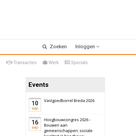
17 september 2026
Voormalig
Zoeken
Inloggen
politiebureau
Hilversum
Bekijk
l
Transacties
Werk
Specials
17 september 2026
Voormalig
politiebureau
Events
Zaandam
Bekijk
8 september 2026
Zorgcomplex
Vastgoedborrel Breda 2026
10
sep
Zwanenburg
Bekijk
Hoogbouwcongres 2026 -
16
6 oktober 2026
Transformatieobject
Bouwen aan
sep
gemeenschappen: sociale
kwaliteit in hoogbouw