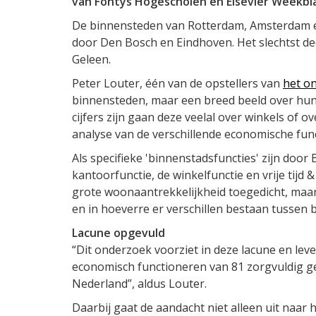
van Fontys Hogescholen en Elsevier Weekbl
De binnensteden van Rotterdam, Amsterdam en
door Den Bosch en Eindhoven. Het slechtst 
Geleen.
Peter Louter, één van de opstellers van
het o
binnensteden, maar een breed beeld over hun
cijfers zijn gaan deze veelal over winkels of o
analyse van de verschillende economische func
Als specifieke 'binnenstadsfuncties' zijn doo
kantoorfunctie, de winkelfunctie en vrije tij
grote woonaantrekkelijkheid toegedicht, maa
en in hoeverre er verschillen bestaan tussen 
Lacune opgevuld
“Dit onderzoek voorziet in deze lacune en lev
economisch functioneren van 81 zorgvuldig g
Nederland”, aldus Louter.
Daarbij gaat de aandacht niet alleen uit naar 