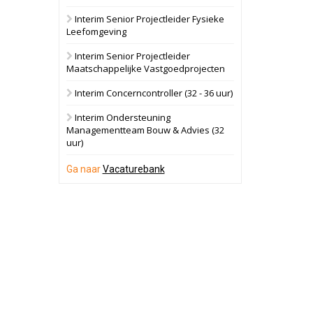
Interim Senior Projectleider Fysieke
Schuinesloot
Bekijk
Leefomgeving
27 augustus 2026
Binnenvaartschip
Interim Senior Projectleider
Maatschappelijke Vastgoedprojecten
Panheel
Bekijk
Interim Concerncontroller (32 - 36 uur)
17 september 2026
Voormalig
Interim Ondersteuning
politiebureau
Managementteam Bouw & Advies (32
uur)
Dordrecht
Bekijk
17 september 2026
Ga naar
Vacaturebank
Voormalig
politiebureau
Hilversum
Bekijk
17 september 2026
Voormalig
politiebureau
Zaandam
Bekijk
8 september 2026
Zorgcomplex