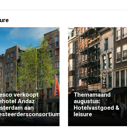
ure
esco verkoopt
Themamaand
ehotel Andaz
augustus:
sterdam aan
Hotelvastgoed &
esteerdersconsortium
leisure