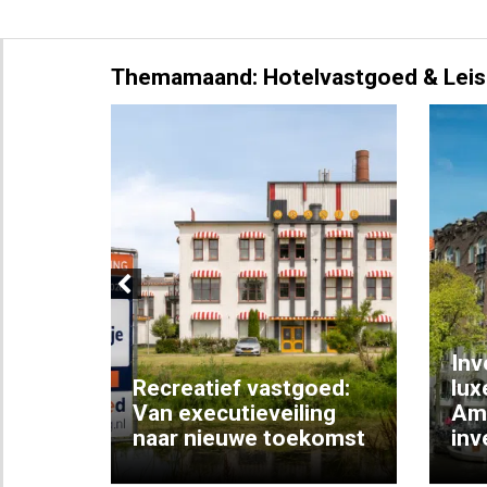
Themamaand: Hotelvastgoed & Leis
Previous
Inv
e
Recreatief vastgoed:
lux
t met
Van executieveiling
Am
naar nieuwe toekomst
inv