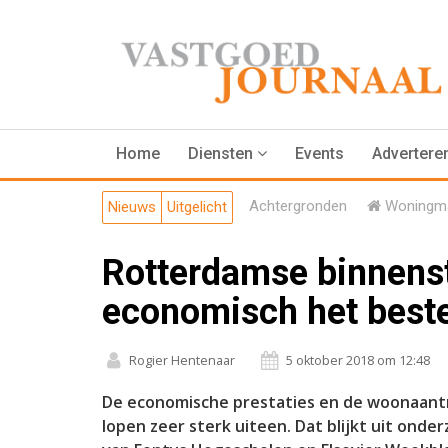
Home
Diensten
Events
Advertere
Achtergronden
Woningma
Nieuws
Uitgelicht
Rotterdamse binnenst
economisch het beste
Rogier Hentenaar
5 oktober 2018 om 12:48
De economische prestaties en de woonaantr
lopen zeer sterk uiteen. Dat blijkt uit ond