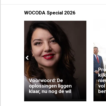
WOCODA Special 2026
Previous
ng:
Pro
kij
Voorwoord: De
nie
ke
oplossingen liggen
vol
klaar, nu nog de wil
ben