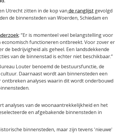
ad.
 Utrecht zitten in de kop van
de ranglijst
gevolgd
deden de binnensteden van Woerden, Schiedam en
nderzoek
: “Er is momenteel veel belangstelling voor
 economisch functioneren ontbreekt. Voor zover er
ver de bedrijvigheid als geheel. Een landsdekkende
ties van de binnenstad is echter niet beschikbaar.”
r Bureau Louter benoemd de bestuursfunctie, de
d & cultuur. Daarnaast wordt aan binnensteden een
r ontbreken analyses waarin dit wordt onderbouwd
binnensteden.
ert analyses van de woonaantrekkelijkheid en het
eselecteerde en afgebakende binnensteden in
historische binnensteden, maar zijn tevens 'nieuwe'