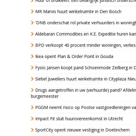
Huur of bruikleen: Een belangrijk juridisch ondersch
MR Marvis huurt winkelruimte in Den Bosch
'DNB onderschat rol private verhuurders in wonin
Aldebaran Commodities en K.E. Expeditie huren ka
BPD verkoopt 40 procent minder woningen, verlies
Ikea opent Plan & Order Point in Gouda
Fysio Jansen koopt pand Schoenmode Zeilberg in 
Siebel Juweliers huurt winkelruimte in Cityplaza Ni
Drugs aangetroffen in uw (verhuurde) pand? Afde
burgemeester
PGGM neemt risico op Poolse vastgoedleningen va
Impact Fit sluit huurovereenkomst in Utrecht
SportCity opent nieuwe vestiging in Doetinchem