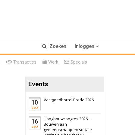
17 september 2026
Voormalig
Zoeken
Inloggen
politiebureau
Hilversum
Bekijk
l
Transacties
Werk
Specials
17 september 2026
Voormalig
politiebureau
Events
Zaandam
Bekijk
8 september 2026
Zorgcomplex
Vastgoedborrel Breda 2026
10
sep
Zwanenburg
Bekijk
Hoogbouwcongres 2026 -
16
6 oktober 2026
Transformatieobject
Bouwen aan
sep
gemeenschappen: sociale
kwaliteit in hoogbouw