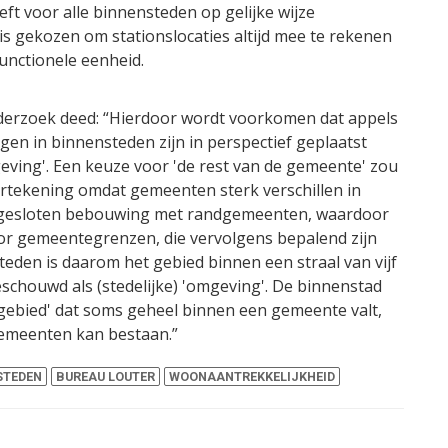
t voor alle binnensteden op gelijke wijze
is gekozen om stationslocaties altijd mee te rekenen
unctionele eenheid.
derzoek deed: “Hierdoor wordt voorkomen dat appels
en in binnensteden zijn in perspectief geplaatst
geving'. Een keuze voor 'de rest van de gemeente' zou
vertekening omdat gemeenten sterk verschillen in
engesloten bebouwing met randgemeenten, waardoor
or gemeentegrenzen, die vervolgens bepalend zijn
eden is daarom het gebied binnen een straal van vijf
chouwd als (stedelijke) 'omgeving'. De binnenstad
gebied' dat soms geheel binnen een gemeente valt,
gemeenten kan bestaan.”
STEDEN
BUREAU LOUTER
WOONAANTREKKELIJKHEID