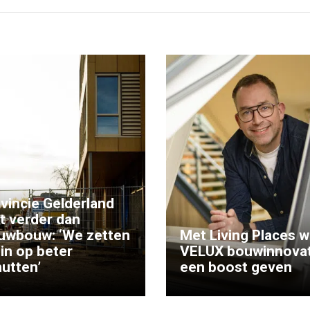
vincie Gelderland
kt verder dan
uwbouw: ‘We zetten
Met Living Places wi
 in op beter
VELUX bouwinnovat
utten’
een boost geven