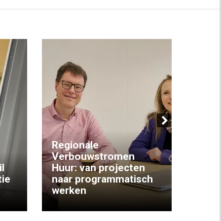
Next
Regionale
Verbouwstromen
‘We w
l
Huur: van projecten
koop
ie
naar programmatisch
gewo
werken
krijg