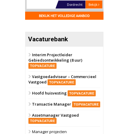
Hilversum
Bekijk
17 september 2026
BEKIJK HET VOLLEDIGE AANBOD
Voormalig
politiebureau
Zaandam
Bekijk
Vacaturebank
8 september 2026
Zorgcomplex
Interim Projectleider
Gebiedsontwikkeling (8 uur)
Zwanenburg
Bekijk
TOPVACATURE
6 oktober 2026
Transformatieobject
Vastgoedadviseur – Commercieel
Vastgoed
TOPVACATURE
Schiedam
Bekijk
Hoofd huisvesting
TOPVACATURE
22 september 2026
Attractiepark
Transactie Manager
TOPVACATURE
Assetmanager Vastgoed
Oranje
Bekijk
TOPVACATURE
28 september 2026
Grootschalig
Manager projecten
bedrijventerrein