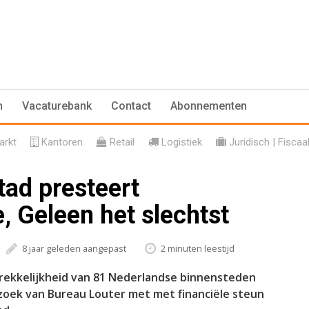
n
Vacaturebank
Contact
Abonnementen
rkt
Kantoren
Retail
Logistiek
Juridisch | Fiscaa
ad presteert
, Geleen het slechtst
8 jaar geleden aangepast
2 minuten leestijd
ekkelijkheid van 81 Nederlandse binnensteden
erzoek van Bureau Louter met met financiële steun