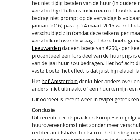
het niet tijdig betalen van de huur (in oudere
verschuldigd 'telkens indien een uit hoofde 
bedrag niet prompt op de vervaldag is voldaan
januari 2016) pas op 24 maart 2016 wordt bet
verschuldigd zijn (omdat deze telkens per maa
verschillend over de vraag of deze boete ge
Leeuwarden
dat een boete van €250,- per keer
procentueel een fors deel van de huurprijs is 
van de jaarhuur zou bedragen. Het hof acht d
vaste boete 'het effect is dat juist bij relatief
Het
hof Amsterdam
denkt hier anders over en
anders 'niet uitmaakt of een huurtermijn een
Dit oordeel is recent weer in twijfel getrokke
Conclusie
Uit recente rechtspraak en Europese regelgevi
huurovereenkomst niet zonder meer verschuld
rechter ambtshalve toetsen of het beding onee
overtreding en zonder maximum in duur of ho