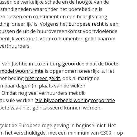
ussen de werkelijke schade en de hoogte van de
mstandigheden waaronder het boetebeding is
ken tussen een consument en een bedrijfsmatig
ng ‘oneerlijk’ is. Volgens het
Europese recht
is een
t tussen de uit de huurovereenkomst voortvloeiende
nzienlijk verstoort. Voor consumenten geldt daarom
ver)huurders.
f van Justitie in Luxemburg
geoordeeld
dat de boete
model woonruimte
is opgenomen oneerlijk is. Het
 het beding
niet meer geldt
, ook al matigt de
en paar dagen (in plaats van de weken
. Omdat nog veel verhuurders met dit
lausule werken (
zie bijvoorbeeld woningcorporatie
boete vaak niet geïncasseerd kunnen worden.
eldt de Europese regelgeving in beginsel niet. Het
an het verschuldigde, met een minimum van €300,-, op