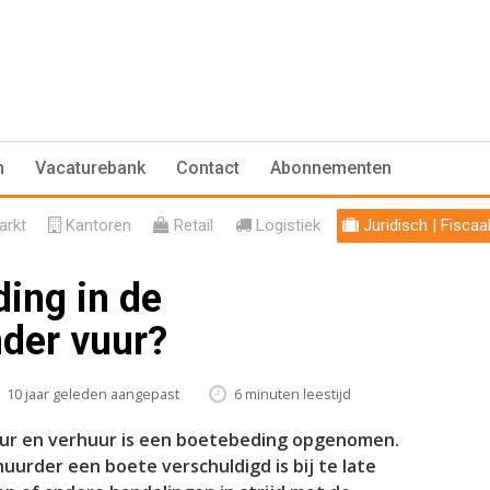
n
Vacaturebank
Contact
Abonnementen
rkt
Kantoren
Retail
Logistiek
Juridisch | Fiscaa
ing in de
der vuur?
10 jaar geleden aangepast
6 minuten leestijd
ur en verhuur is een boetebeding opgenomen.
urder een boete verschuldigd is bij te late