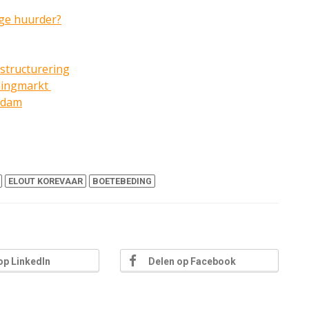
ige huurder?
structurering​
ningmarkt
dam​
ELOUT KOREVAAR
BOETEBEDING
op LinkedIn
Delen op Facebook