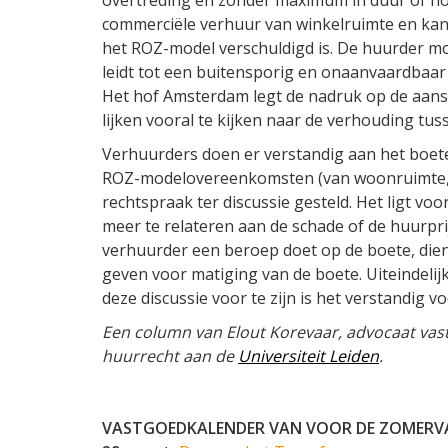
commerciële verhuur van winkelruimte en kant
het ROZ-model verschuldigd is. De huurder moe
leidt tot een buitensporig en onaanvaardbaar r
Het hof Amsterdam legt de nadruk op de aans
lijken vooral te kijken naar de verhouding tu
Verhuurders doen er verstandig aan het boeteb
ROZ-modelovereenkomsten (van woonruimte, k
rechtspraak ter discussie gesteld. Het ligt v
meer te relateren aan de schade of de huurprij
verhuurder een beroep doet op de boete, dien
geven voor matiging van de boete. Uiteindelijk
deze discussie voor te zijn is het verstandig 
Een column van Elout Korevaar, advocaat vas
huurrecht aan de
Universiteit Leiden
.
VASTGOEDKALENDER VAN VOOR DE ZOMERVA