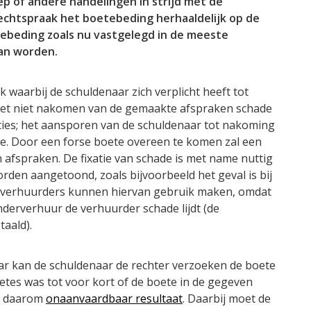
p of andere handelingen in strijd met de
rechtspraak het boetebeding herhaaldelijk op de
tebeding zoals nu vastgelegd in de meeste
an worden.
 waarbij de schuldenaar zich verplicht heeft tot
het niet nakomen van de gemaakte afspraken schade
ties; het aansporen van de schuldenaar tot nakoming
ade. Door een forse boete overeen te komen zal een
 afspraken. De fixatie van schade is met name nuttig
worden aangetoond, zoals bijvoorbeeld het geval is bij
k verhuurders kunnen hiervan gebruik maken, omdat
 onderverhuur de verhuurder schade lijdt (de
aald).
ar kan de schuldenaar de rechter verzoeken de boete
etes was tot voor kort of de boete in de gegeven
en daarom
onaanvaardbaar resultaat
. Daarbij moet de