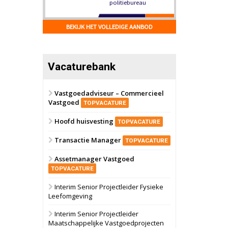
Hilversum
Bekijk
17 september 2026
BEKIJK HET VOLLEDIGE AANBOD
Voormalig
politiebureau
Zaandam
Bekijk
Vacaturebank
8 september 2026
Zorgcomplex
Vastgoedadviseur – Commercieel
Vastgoed
Zwanenburg
Bekijk
TOPVACATURE
6 oktober 2026
Hoofd huisvesting
Transformatieobject
TOPVACATURE
Transactie Manager
TOPVACATURE
Schiedam
Bekijk
Assetmanager Vastgoed
22 september 2026
Attractiepark
TOPVACATURE
Interim Senior Projectleider Fysieke
Leefomgeving
Oranje
Bekijk
28 september 2026
Interim Senior Projectleider
Grootschalig
Maatschappelijke Vastgoedprojecten
bedrijventerrein