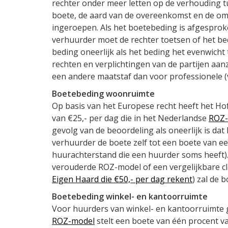
rechter onder meer letten op de verhouding t
boete, de aard van de overeenkomst en de o
ingeroepen. Als het boetebeding is afgespro
verhuurder moet de rechter toetsen of het bedi
beding oneerlijk als het beding het evenwich
rechten en verplichtingen van de partijen aa
een andere maatstaf dan voor professionele (
Boetebeding woonruimte
Op basis van het Europese recht heeft het Ho
van €25,- per dag die in het Nederlandse
ROZ-
gevolg van de beoordeling als oneerlijk is dat
verhuurder de boete zelf tot een boete van e
huurachterstand die een huurder soms heeft)
verouderde ROZ-model of een vergelijkbare c
Eigen Haard die €50,- per dag rekent
) zal de 
Boetebeding winkel- en kantoorruimte
Voor huurders van winkel- en kantoorruimte g
ROZ-model
stelt een boete van één procent v