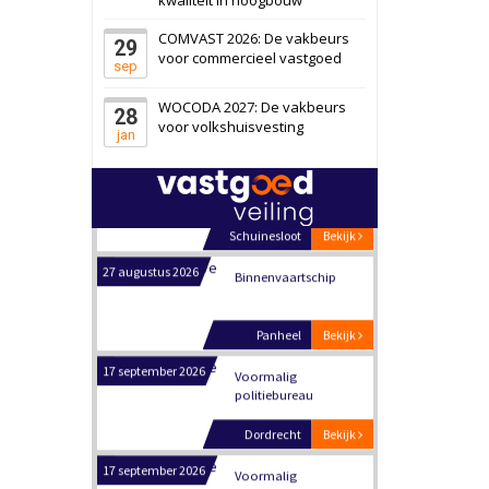
Schiedam
Bekijk
COMVAST 2026: De vakbeurs
29
22 september 2026
Attractiepark
voor commercieel vastgoed
sep
WOCODA 2027: De vakbeurs
28
Oranje
Bekijk
voor volkshuisvesting
jan
28 september 2026
Grootschalig
bedrijventerrein
Schuinesloot
Bekijk
27 augustus 2026
Binnenvaartschip
Panheel
Bekijk
17 september 2026
Voormalig
politiebureau
Dordrecht
Bekijk
17 september 2026
Voormalig
politiebureau