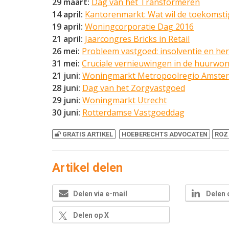
29 maart:
Dag van het Transformeren
14 april:
Kantorenmarkt: Wat wil de toekomst
19 april:
Woningcorporatie Dag 2016
21 april:
Jaarcongres Bricks in Retail
26 mei:
Probleem vastgoed: insolventie en her
31 mei:
Cruciale vernieuwingen in de huurwo
21 juni:
Woningmarkt Metropoolregio Amster
28 juni:
Dag van het Zorgvastgoed
29 juni:
Woningmarkt Utrecht
30 juni:
Rotterdamse Vastgoeddag
GRATIS ARTIKEL
HOEBERECHTS ADVOCATEN
ROZ
Artikel delen
Delen via e-mail
Delen 
Delen op X