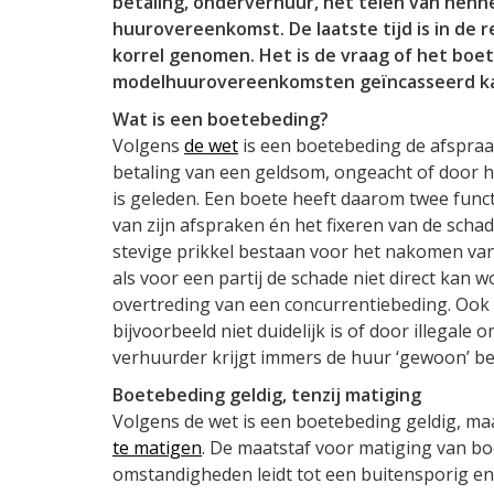
betaling, onderverhuur, het telen van henne
huurovereenkomst. De laatste tijd is in de 
korrel genomen. Het is de vraag of het boe
modelhuurovereenkomsten geïncasseerd k
Wat is een boetebeding?
Volgens
de wet
is een boetebeding de afspraak
betaling van een geldsom, ongeacht of door 
is geleden. Een boete heeft daarom twee func
van zijn afspraken én het fixeren van de sch
stevige prikkel bestaan voor het nakomen van
als voor een partij de schade niet direct kan 
overtreding van een concurrentiebeding. Oo
bijvoorbeeld niet duidelijk is of door illegale
verhuurder krijgt immers de huur ‘gewoon’ bet
Boetebeding geldig, tenzij matiging
Volgens de wet is een boetebeding geldig, ma
te matigen
. De maatstaf voor matiging van bo
omstandigheden leidt tot een buitensporig 