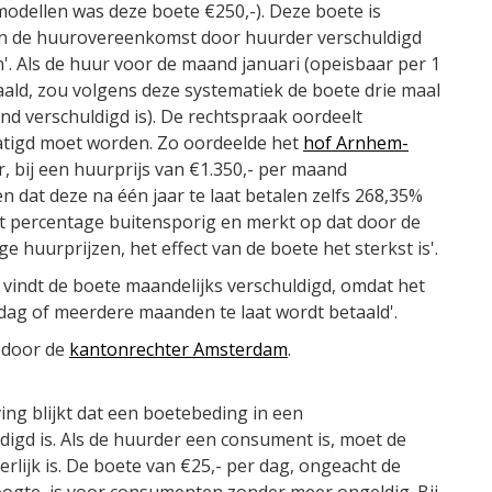
 modellen was deze boete €250,-). Deze boete is
van de huurovereenkomst door huurder verschuldigd
'. Als de huur voor de maand januari (opeisbaar per 1
aald, zou volgens deze systematiek de boete drie maal
nd verschuldigd is). De rechtspraak oordeelt
matigd moet worden. Zo oordeelde het
hof Arnhem-
, bij een huurprijs van €1.350,- per maand
en dat deze na één jaar te laat betalen zelfs 268,35%
it percentage buitensporig en merkt op dat door de
 lage huurprijzen, het effect van de boete het sterkst is'.
 vindt de boete maandelijks verschuldigd, omdat het
 dag of meerdere maanden te laat wordt betaald'.
n door de
kantonrechter Amsterdam
.
ng blijkt dat een boetebeding in een
igd is. Als de huurder een consument is, moet de
rlijk is. De boete van €25,- per dag, ongeacht de
ogte, is voor consumenten zonder meer ongeldig. Bij