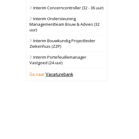
Interim Concerncontroller (32 - 36 uur)
Schuinesloot
Bekijk
Interim Ondersteuning
27 augustus 2026
Binnenvaartschip
Managementteam Bouw & Advies (32
uur)
Panheel
Bekijk
Interim Bouwkundig Projectleider
Ziekenhuis (ZZP)
17 september 2026
Voormalig
politiebureau
Interim Portefeuillemanager
Vastgoed (24 uur)
Dordrecht
Bekijk
Ga naar
Vacaturebank
17 september 2026
Voormalig
politiebureau
Hilversum
Bekijk
17 september 2026
Voormalig
politiebureau
Zaandam
Bekijk
8 september 2026
Zorgcomplex