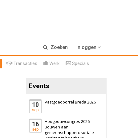
17 september 2026
Voormalig
Zoeken
Inloggen
politiebureau
Hilversum
Bekijk
l
Transacties
Werk
Specials
17 september 2026
Voormalig
politiebureau
Events
Zaandam
Bekijk
8 september 2026
Zorgcomplex
Vastgoedborrel Breda 2026
10
sep
Zwanenburg
Bekijk
Hoogbouwcongres 2026 -
16
6 oktober 2026
Transformatieobject
Bouwen aan
sep
gemeenschappen: sociale
kwaliteit in hoogbouw