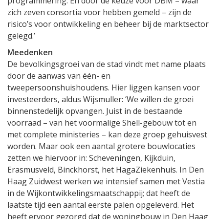
programmering. En door de keuze voor DBM – waar
zich zeven consortia voor hebben gemeld – zijn de
risico’s voor ontwikkeling en beheer bij de marktsector
gelegd.’
Meedenken
De bevolkingsgroei van de stad vindt met name plaats
door de aanwas van één- en
tweepersoonshuishoudens. Hier liggen kansen voor
investeerders, aldus Wijsmuller: ‘We willen de groei
binnenstedelijk opvangen. Juist in de bestaande
voorraad – van het voormalige Shell-gebouw tot en
met complete ministeries – kan deze groep gehuisvest
worden. Maar ook een aantal grotere bouwlocaties
zetten we hiervoor in: Scheveningen, Kijkduin,
Erasmusveld, Binckhorst, het HagaZiekenhuis. In Den
Haag Zuidwest werken we intensief samen met Vestia
in de Wijkontwikkelingsmaatschappij; dat heeft de
laatste tijd een aantal eerste palen opgeleverd. Het
heeft ervoor gezorgd dat de woningbouw in Den Haag