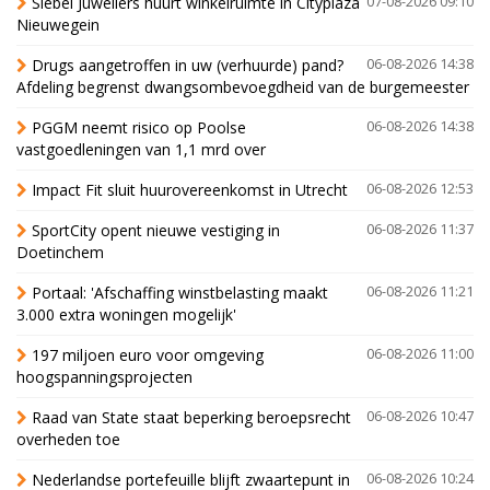
Siebel Juweliers huurt winkelruimte in Cityplaza
07-08-2026 09:10
Nieuwegein
Drugs aangetroffen in uw (verhuurde) pand?
06-08-2026 14:38
Afdeling begrenst dwangsombevoegdheid van de burgemeester
PGGM neemt risico op Poolse
06-08-2026 14:38
vastgoedleningen van 1,1 mrd over
Impact Fit sluit huurovereenkomst in Utrecht
06-08-2026 12:53
SportCity opent nieuwe vestiging in
06-08-2026 11:37
Doetinchem
Portaal: 'Afschaffing winstbelasting maakt
06-08-2026 11:21
3.000 extra woningen mogelijk'
197 miljoen euro voor omgeving
06-08-2026 11:00
hoogspanningsprojecten
Raad van State staat beperking beroepsrecht
06-08-2026 10:47
overheden toe
Nederlandse portefeuille blijft zwaartepunt in
06-08-2026 10:24