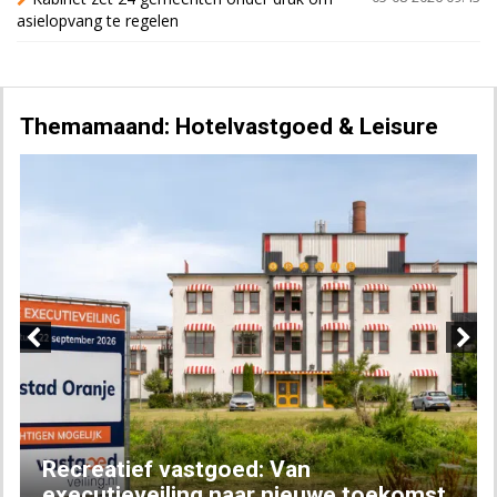
asielopvang te regelen
Themamaand: Hotelvastgoed & Leisure
Previous
Next
Recreatief vastgoed: Van
executieveiling naar nieuwe toekomst