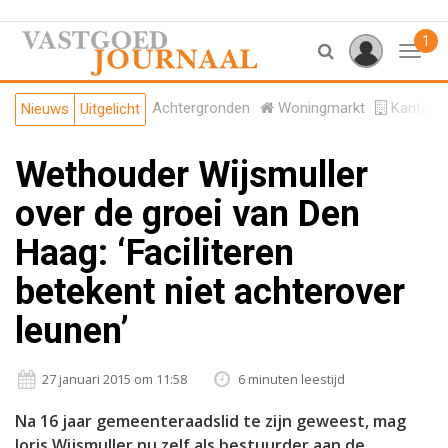
1
Toggl
Achtergronden
Woningmarkt
Kantore
Nieuws
Uitgelicht
Wethouder Wijsmuller
over de groei van Den
Haag: ‘Faciliteren
betekent niet achterover
leunen’
27 januari 2015 om 11:58
6 minuten leestijd
Na 16 jaar gemeenteraadslid te zijn geweest, mag
Joris Wijsmuller nu zelf als bestuurder aan de