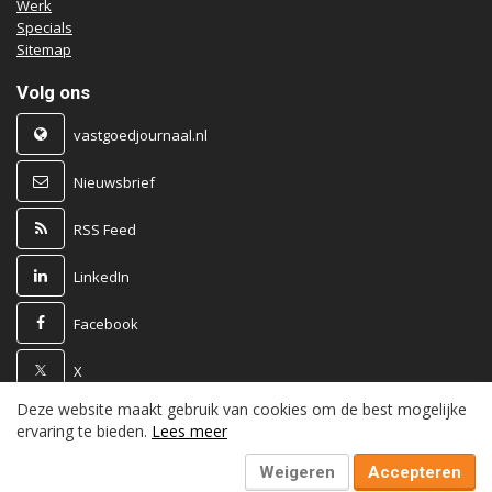
Werk
Specials
Sitemap
Volg ons
vastgoedjournaal.nl
Nieuwsbrief
RSS Feed
LinkedIn
Facebook
X
Deze website maakt gebruik van cookies om de best mogelijke
Powered by
ervaring te bieden.
Lees meer
Weigeren
Accepteren