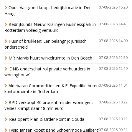
Opus Vastgoed koopt bedrijfslocatie in Den
07-08-2026 16:20
Haag
Bedrijfsunits Nieuw-Kralingen Businesspark in
07-08-2026 14:43
Rotterdam volledig verhuurd
Huur of bruikleen: Een belangrijk juridisch
07-08-2026 14:00
onderscheid
MR Marvis huurt winkelruimte in Den Bosch
07-08-2026 12:50
'DNB onderschat rol private verhuurders in
07-08-2026 12:19
woningbouw'
Aldebaran Commodities en K.E. Expeditie huren
07-08-2026 11:01
kantoorruimte in Rotterdam
BPD verkoopt 40 procent minder woningen,
07-08-2026 10:22
verlies krimpt naar 18 mln euro
Ikea opent Plan & Order Point in Gouda
07-08-2026 10:11
Fysio Jansen koopt pand Schoenmode Zeilberg
07-08-2026 09:31