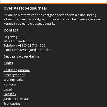
Over Vastgoedjournaal
Dit online platform voor de vastgoedsector heeft als doel het bij
elkaar brengen van vastgoedprofessionals en het overdragen van
kennis in de gehele vastgoedmarkt.
Contact
Hogeweg 19
2042 GD Zandvoort
Telefoon: +31 (0) 23 743 49 09
E-mail:
info@vastgoedjournaal.nl
Onze privacyverklaring
Links
Vastgoedjournaal
Achtergronden
Woningmarkt
Kantoren
Retail
Logistiek
Juridisch | Fiscaal
Transacties