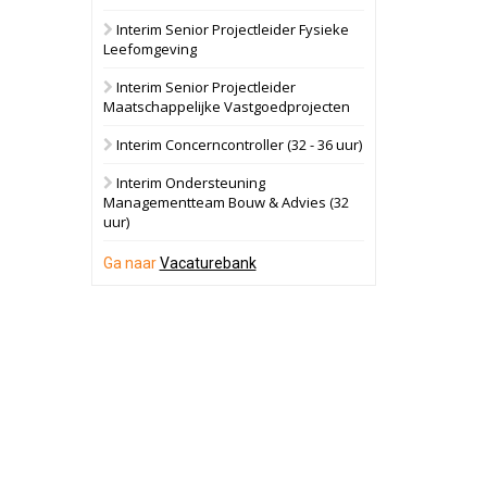
Interim Senior Projectleider Fysieke
Schuinesloot
Bekijk
Leefomgeving
27 augustus 2026
Binnenvaartschip
Interim Senior Projectleider
Maatschappelijke Vastgoedprojecten
Panheel
Bekijk
Interim Concerncontroller (32 - 36 uur)
17 september 2026
Voormalig
Interim Ondersteuning
politiebureau
Managementteam Bouw & Advies (32
uur)
Dordrecht
Bekijk
17 september 2026
Ga naar
Vacaturebank
Voormalig
politiebureau
Hilversum
Bekijk
17 september 2026
Voormalig
politiebureau
Zaandam
Bekijk
8 september 2026
Zorgcomplex