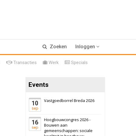
17 september 2026
Voormalig
Zoeken
Inloggen
politiebureau
Hilversum
Bekijk
l
Transacties
Werk
Specials
17 september 2026
Voormalig
politiebureau
Events
Zaandam
Bekijk
8 september 2026
Zorgcomplex
Vastgoedborrel Breda 2026
10
sep
Zwanenburg
Bekijk
Hoogbouwcongres 2026 -
16
6 oktober 2026
Transformatieobject
Bouwen aan
sep
gemeenschappen: sociale
kwaliteit in hoogbouw