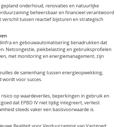
gepland onderhoud, renovaties en natuurlijke
erduurzaming beheersbaar en financieel verantwoord
et verschil tussen reactief bijsturen en strategisch
wen
adinfra en gebouwautomatisering benadrukken dat
en. Netcongestie, piekbelasting en gebruiksprofielen
wen, met monitoring en energiemanagement, zijn
efeuilles de samenhang tussen energieopwekking,
 wordt voor succes.
 risico op waardeverlies, beperkingen in gebruik en
oed dat EPBD IV niet tijdig integreert, verliest
amheid steeds vaker een basisvoorwaarde is.
ieuwe Realiteit voor Verduurzaming van Vastgoed;