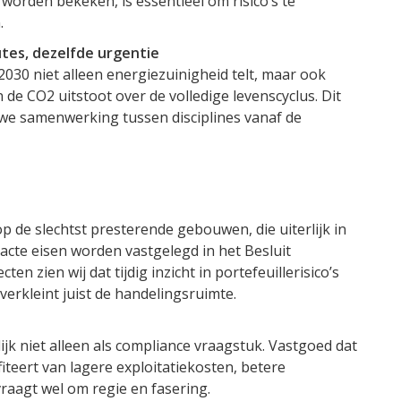
orden bekeken, is essentieel om risico’s te
.
es, dezelfde urgentie
30 niet alleen energiezuinigheid telt, maar ook
 de CO2 uitstoot over de volledige levenscyclus. Dit
e samenwerking tussen disciplines vanaf de
p de slechtst presterende gebouwen, die uiterlijk in
cte eisen worden vastgelegd in het Besluit
n zien wij dat tijdig inzicht in portefeuillerisico’s
 verkleint juist de handelingsruimte.
k niet alleen als compliance vraagstuk. Vastgoed dat
eert van lagere exploitatiekosten, betere
aagt wel om regie en fasering.