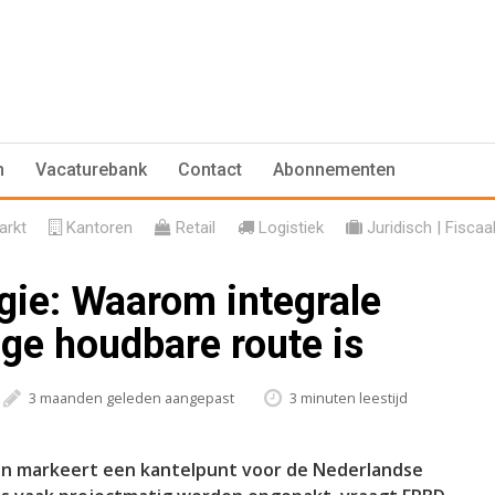
n
Vacaturebank
Contact
Abonnementen
rkt
Kantoren
Retail
Logistiek
Juridisch | Fiscaa
gie: Waarom integrale
ge houdbare route is
3 maanden geleden aangepast
3 minuten leestijd
lijn markeert een kantelpunt voor de Nederlandse