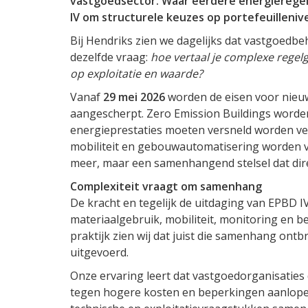
vastgoedsector. Waar eerdere energieregel
IV om structurele keuzes op portefeuillenive
Bij Hendriks zien we dagelijks dat vastgoed
dezelfde vraag:
hoe vertaal je complexe regelg
op exploitatie en waarde?
Vanaf
29 mei 2026
worden de eisen voor nieuw
aangescherpt. Zero Emission Buildings worde
energieprestaties moeten versneld worden ve
mobiliteit en gebouwautomatisering worden ve
meer, maar een samenhangend stelsel dat dire
Complexiteit vraagt om samenhang
De kracht en tegelijk de uitdaging van EPBD IV z
materiaalgebruik, mobiliteit, monitoring en be
praktijk zien wij dat juist die samenhang o
uitgevoerd.
Onze ervaring leert dat vastgoedorganisaties d
tegen hogere kosten en beperkingen aanlope