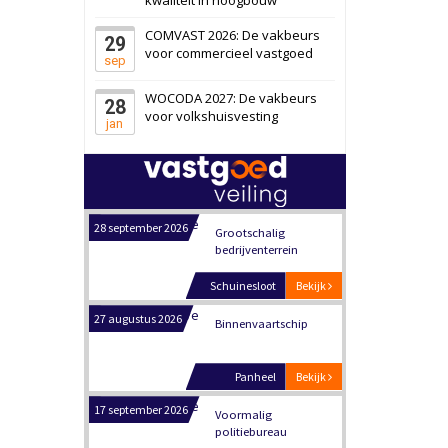
Schiedam
Bekijk
COMVAST 2026: De vakbeurs
29
22 september 2026
Attractiepark
voor commercieel vastgoed
sep
WOCODA 2027: De vakbeurs
28
Oranje
Bekijk
voor volkshuisvesting
jan
28 september 2026
Grootschalig
bedrijventerrein
Schuinesloot
Bekijk
27 augustus 2026
Binnenvaartschip
Panheel
Bekijk
17 september 2026
Voormalig
politiebureau
Dordrecht
Bekijk
17 september 2026
Voormalig
politiebureau