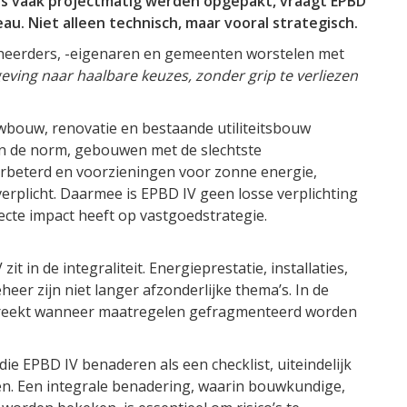
s vaak projectmatig werden opgepakt, vraagt EPBD
au. Niet alleen technisch, maar vooral strategisch.
beheerders, -eigenaren en gemeenten worstelen met
eving naar haalbare keuzes, zonder grip te verliezen
bouw, renovatie en bestaande utiliteitsbouw
n de norm, gebouwen met de slechtste
rbeterd en voorzieningen voor zonne energie,
rplicht. Daarmee is EPBD IV geen losse verplichting
cte impact heeft op vastgoedstrategie.
it in de integraliteit. Energieprestatie, installaties,
heer zijn niet langer afzonderlijke thema’s. In de
ntbreekt wanneer maatregelen gefragmenteerd worden
ie EPBD IV benaderen als een checklist, uiteindelijk
n. Een integrale benadering, waarin bouwkundige,