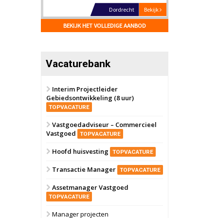
Hilversum
Bekijk
17 september 2026
BEKIJK HET VOLLEDIGE AANBOD
Voormalig
politiebureau
Zaandam
Bekijk
Vacaturebank
8 september 2026
Zorgcomplex
Interim Projectleider
Gebiedsontwikkeling (8 uur)
Zwanenburg
Bekijk
TOPVACATURE
6 oktober 2026
Transformatieobject
Vastgoedadviseur – Commercieel
Vastgoed
TOPVACATURE
Schiedam
Bekijk
Hoofd huisvesting
TOPVACATURE
22 september 2026
Attractiepark
Transactie Manager
TOPVACATURE
Assetmanager Vastgoed
Oranje
Bekijk
TOPVACATURE
28 september 2026
Grootschalig
Manager projecten
bedrijventerrein