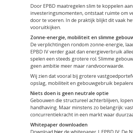
Door EPBD maatregelen slim te koppelen aan 
investeringsmomenten, ontstaat ruimte om v
door te voeren. In de praktijk blijkt dit vaak h
vooruitkijken.
Zonne-energie, mobiliteit en slimme gebou
De verplichtingen rondom zonne-energie, la
EPBD IV verder gaat dan energieverbruik alle
spelen een steeds grotere rol. Slimme gebou
geen ambitie meer maar randvoorwaarde.
Wij zien dat vooral bij grotere vastgoedport
opslag, mobiliteit en gebouwgebruik bepalend
Niets doen is geen neutrale optie
Gebouwen die structureel achterblijven, lopen
handhaving. Maar minstens zo belangrijk: vastg
concurrentiekracht in een markt waar duurza
Whitepaper downloaden
Download
hier
de whitepaper | EPBD IV: De N