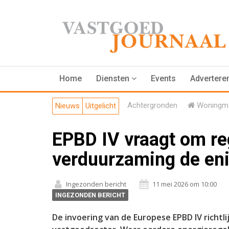
Home
Diensten
Events
Advertere
Achtergronden
Woningma
Nieuws
Uitgelicht
EPBD IV vraagt om re
verduurzaming de eni
Ingezonden bericht
11 mei 2026 om 10:00
INGEZONDEN BERICHT
De invoering van de Europese EPBD IV richt