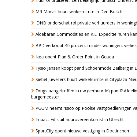
Huur of bruikleen: Een belangrijk juridisch ondersch
MR Marvis huurt winkelruimte in Den Bosch
'DNB onderschat rol private verhuurders in wonin
Aldebaran Commodities en K.E. Expeditie huren ka
BPD verkoopt 40 procent minder woningen, verlies
Ikea opent Plan & Order Point in Gouda
Fysio Jansen koopt pand Schoenmode Zeilberg in 
Siebel Juweliers huurt winkelruimte in Cityplaza Ni
Drugs aangetroffen in uw (verhuurde) pand? Afde
burgemeester
PGGM neemt risico op Poolse vastgoedleningen va
Impact Fit sluit huurovereenkomst in Utrecht
SportCity opent nieuwe vestiging in Doetinchem