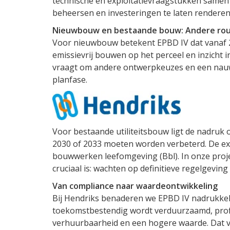
technische en exploitatievraagstukken samen w
beheersen en investeringen te laten renderen
Nieuwbouw en bestaande bouw: Andere rout
Voor nieuwbouw betekent EPBD IV dat vanaf 20
emissievrij bouwen op het perceel en inzicht in
vraagt om andere ontwerpkeuzes en een nauw
planfase.
Voor bestaande utiliteitsbouw ligt de nadruk o
2030 of 2033 moeten worden verbeterd. De exa
bouwwerken leefomgeving (Bbl). In onze projecte
cruciaal is: wachten op definitieve regelgeving
Van compliance naar waardeontwikkeling
Bij Hendriks benaderen we EPBD IV nadrukkelij
toekomstbestendig wordt verduurzaamd, profit
verhuurbaarheid en een hogere waarde. Dat vr