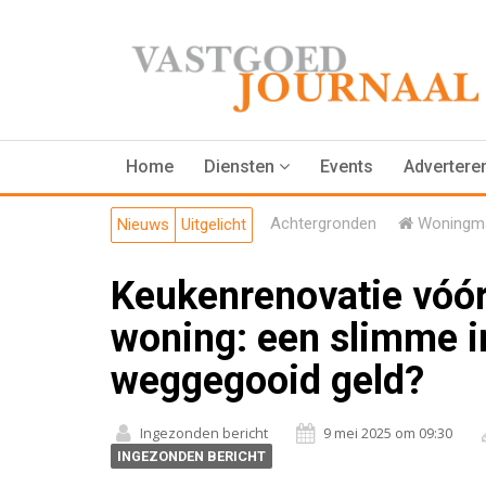
Home
Diensten
Events
Advertere
Achtergronden
Woningma
Nieuws
Uitgelicht
Keukenrenovatie vóór
woning: een slimme i
weggegooid geld?
Ingezonden bericht
9 mei 2025 om 09:30
INGEZONDEN BERICHT