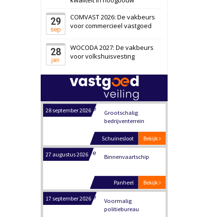
Schiedam
Bekijk
COMVAST 2026: De vakbeurs
29
22 september 2026
Attractiepark
voor commercieel vastgoed
sep
WOCODA 2027: De vakbeurs
28
Oranje
Bekijk
voor volkshuisvesting
jan
28 september 2026
Grootschalig
bedrijventerrein
Schuinesloot
Bekijk
27 augustus 2026
Binnenvaartschip
Panheel
Bekijk
17 september 2026
Voormalig
politiebureau
Dordrecht
Bekijk
17 september 2026
Voormalig
politiebureau