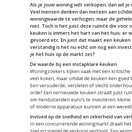
Als je jouw woning wilt verkopen, dan wil je
Veel mensen denken dan meteen aan schilde
woningwaarde te verhogen, maar de gehele
niet. Toch is het juist deze ruimte die voor
keuken is immers het hart van het huis: er
gevoerd etc. En juist dat maakt een keuken 
verstandig is het nu echt om nog een inves
je het huis op de markt zet?
De waarde bij een instapklare keuken
Woningzoekers kijken vaak met een kritische 
veel koken, maar omdat de keuken een goed b
Een verouderde, versleten of slecht onderhoud
orde? Een vernieuwde keuken straalt juist rust,
om tienduizenden euro’s te investeren; kleine
of moderne apparatuur kunnen al een wereld 
Invloed op de snelheid en zekerheid van ve
In een concurrerende woningmarkt draait het
snel en soepel de verkoop verloopt. Een won