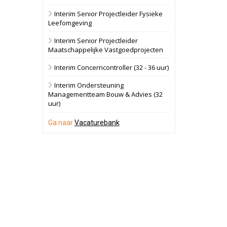
Interim Senior Projectleider Fysieke
Schuinesloot
Bekijk
Leefomgeving
27 augustus 2026
Binnenvaartschip
Interim Senior Projectleider
Maatschappelijke Vastgoedprojecten
Panheel
Bekijk
Interim Concerncontroller (32 - 36 uur)
17 september 2026
Voormalig
Interim Ondersteuning
politiebureau
Managementteam Bouw & Advies (32
uur)
Dordrecht
Bekijk
17 september 2026
Ga naar
Vacaturebank
Voormalig
politiebureau
Hilversum
Bekijk
17 september 2026
Voormalig
politiebureau
Zaandam
Bekijk
8 september 2026
Zorgcomplex