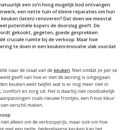
 natuurlijk een zo’n hoog mogelijk bod ontvangen.
rwerk, een nette tuin of kleine reparaties om hun
 keuken (laten) renoveren? Dat doen we meestal
 veel potentiële kopers de doorslag geeft. De
 wordt gekookt, gegeten, goede gesprekken
dé cruciale ruimte bij de verkoop. Maar hoe
tering te doen in een keukenrenovatie vlak voordat
blik naar de staat van de
keuken
. Niet omdat ze per se
eeld geeft van hoe er met de woning is omgegaan.
en keuken wekt twijfel: wat is er nog meer niet in
 comfort en zorg uit. Het is daarbij niet noodzakelijk
 aanpassingen zoals nieuwe frontjes, een frisse kleur
van verschil maken.
rkoop
 niet alleen om de verkoopprijs, maar ook om hoe
ing met een nette, hedendaagse keuken kan het