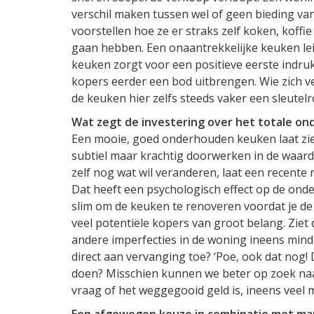
verschil maken tussen wel of geen bieding va
voorstellen hoe ze er straks zelf koken, koffi
gaan hebben. Een onaantrekkelijke keuken lei
keuken zorgt voor een positieve eerste indru
kopers eerder een bod uitbrengen. Wie zich v
de keuken hier zelfs steeds vaker een sleutelro
Wat zegt de investering over het totale o
Een mooie, goed onderhouden keuken laat zie
subtiel maar krachtig doorwerken in de waarder
zelf nog wat wil veranderen, laat een recente r
Dat heeft een psychologisch effect op de onde
slim om de keuken te renoveren voordat je de
veel potentiële kopers van groot belang. Ziet 
andere imperfecties in de woning ineens mind
direct aan vervanging toe? ‘Poe, ook dat nog!
doen? Misschien kunnen we beter op zoek naar e
vraag of het weggegooid geld is, ineens veel 
Een afgewogen keuze in combinatie met ma