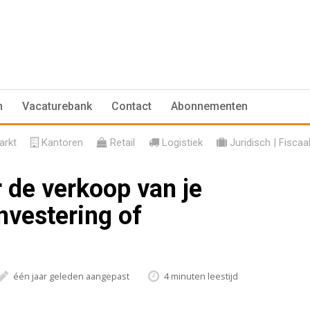
n
Vacaturebank
Contact
Abonnementen
rkt
Kantoren
Retail
Logistiek
Juridisch | Fiscaa
 de verkoop van je
nvestering of
één jaar geleden aangepast
4 minuten leestijd