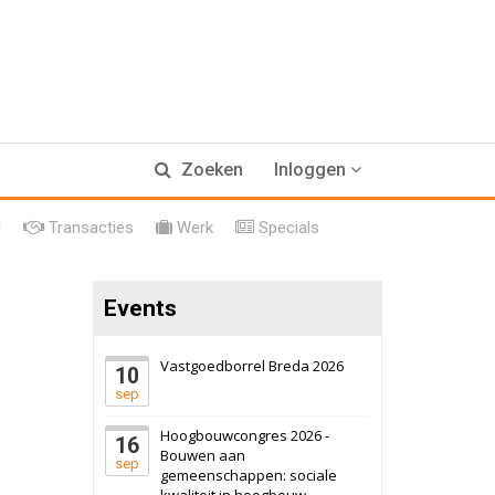
17 september 2026
Voormalig
Zoeken
Inloggen
politiebureau
Hilversum
Bekijk
l
Transacties
Werk
Specials
17 september 2026
Voormalig
politiebureau
Events
Zaandam
Bekijk
8 september 2026
Zorgcomplex
Vastgoedborrel Breda 2026
10
sep
Zwanenburg
Bekijk
Hoogbouwcongres 2026 -
16
6 oktober 2026
Transformatieobject
Bouwen aan
sep
gemeenschappen: sociale
kwaliteit in hoogbouw