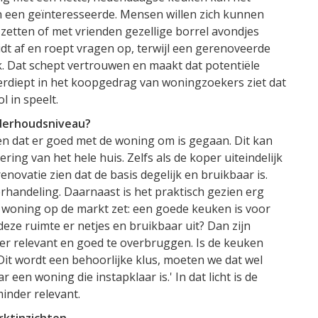
n een geïnteresseerde. Mensen willen zich kunnen
e zetten of met vrienden gezellige borrel avondjes
dt af en roept vragen op, terwijl een gerenoveerde
k. Dat schept vertrouwen en maakt dat potentiële
erdiept in het koopgedrag van woningzoekers ziet dat
l in speelt.
nderhoudsniveau?
n dat er goed met de woning om is gegaan. Dit kan
ing van het hele huis. Zelfs als de koper uiteindelijk
enovatie zien dat de basis degelijk en bruikbaar is.
rhandeling. Daarnaast is het praktisch gezien erg
 woning op de markt zet: een goede keuken is voor
deze ruimte er netjes en bruikbaar uit? Dan zijn
er relevant en goed te overbruggen. Is de keuken
 Dit wordt een behoorlijke klus, moeten we dat wel
en woning die instapklaar is.' In dat licht is de
minder relevant.
rktinzichten