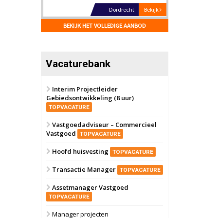
Hilversum
Bekijk
17 september 2026
BEKIJK HET VOLLEDIGE AANBOD
Voormalig
politiebureau
Zaandam
Bekijk
Vacaturebank
8 september 2026
Zorgcomplex
Interim Projectleider
Gebiedsontwikkeling (8 uur)
Zwanenburg
Bekijk
TOPVACATURE
6 oktober 2026
Transformatieobject
Vastgoedadviseur – Commercieel
Vastgoed
TOPVACATURE
Schiedam
Bekijk
Hoofd huisvesting
TOPVACATURE
22 september 2026
Attractiepark
Transactie Manager
TOPVACATURE
Assetmanager Vastgoed
Oranje
Bekijk
TOPVACATURE
28 september 2026
Grootschalig
Manager projecten
bedrijventerrein