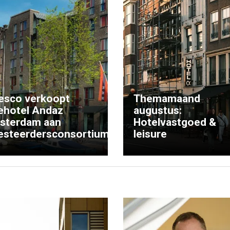
esco verkoopt
Themamaand
ehotel Andaz
augustus:
sterdam aan
Hotelvastgoed &
esteerdersconsortium
leisure