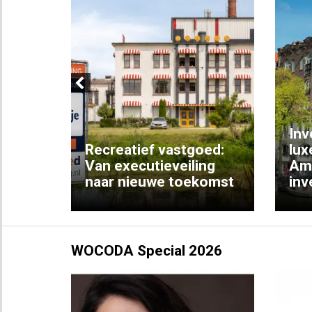
Previous
Inv
e
Recreatief vastgoed:
lux
t met
Van executieveiling
Am
naar nieuwe toekomst
inv
WOCODA Special 2026