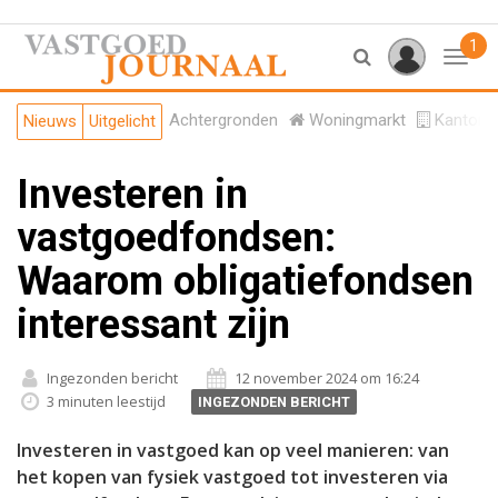
1
Toggl
Achtergronden
Woningmarkt
Kantore
Nieuws
Uitgelicht
Investeren in
vastgoedfondsen:
Waarom obligatiefondsen
interessant zijn
Ingezonden bericht
12 november 2024 om 16:24
3 minuten leestijd
INGEZONDEN BERICHT
Investeren in vastgoed kan op veel manieren: van
het kopen van fysiek vastgoed tot investeren via