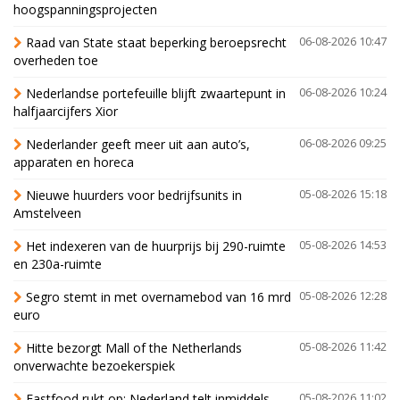
hoogspanningsprojecten
Raad van State staat beperking beroepsrecht
06-08-2026 10:47
overheden toe
Nederlandse portefeuille blijft zwaartepunt in
06-08-2026 10:24
halfjaarcijfers Xior
Nederlander geeft meer uit aan auto’s,
06-08-2026 09:25
apparaten en horeca
Nieuwe huurders voor bedrijfsunits in
05-08-2026 15:18
Amstelveen
Het indexeren van de huurprijs bij 290-ruimte
05-08-2026 14:53
en 230a-ruimte
Segro stemt in met overnamebod van 16 mrd
05-08-2026 12:28
euro
Hitte bezorgt Mall of the Netherlands
05-08-2026 11:42
onverwachte bezoekerspiek
Fastfood rukt op: Nederland telt inmiddels
05-08-2026 11:02