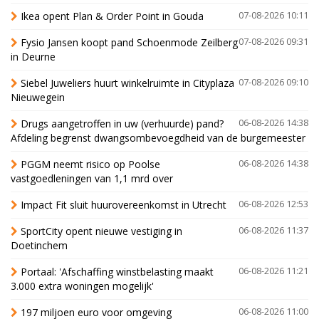
Ikea opent Plan & Order Point in Gouda
07-08-2026 10:11
Fysio Jansen koopt pand Schoenmode Zeilberg
07-08-2026 09:31
in Deurne
Siebel Juweliers huurt winkelruimte in Cityplaza
07-08-2026 09:10
Nieuwegein
Drugs aangetroffen in uw (verhuurde) pand?
06-08-2026 14:38
Afdeling begrenst dwangsombevoegdheid van de burgemeester
PGGM neemt risico op Poolse
06-08-2026 14:38
vastgoedleningen van 1,1 mrd over
Impact Fit sluit huurovereenkomst in Utrecht
06-08-2026 12:53
SportCity opent nieuwe vestiging in
06-08-2026 11:37
Doetinchem
Portaal: 'Afschaffing winstbelasting maakt
06-08-2026 11:21
3.000 extra woningen mogelijk'
197 miljoen euro voor omgeving
06-08-2026 11:00