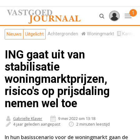
1
Toggl
Achtergronden
Woningmarkt
Kantore
Nieuws
Uitgelicht
ING gaat uit van
stabilisatie
woningmarktprijzen,
risico's op prijsdaling
nemen wel toe
Gabrielle Klaver
9 mei 2022 om 13:18
4 jaar geleden aangepast
2 minuten leestijd
In hun basisscenario voor de woningmarkt gaan de