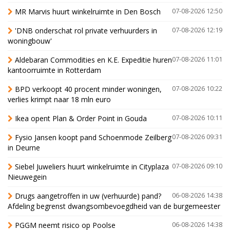
MR Marvis huurt winkelruimte in Den Bosch
07-08-2026 12:50
'DNB onderschat rol private verhuurders in
07-08-2026 12:19
woningbouw'
Aldebaran Commodities en K.E. Expeditie huren
07-08-2026 11:01
kantoorruimte in Rotterdam
BPD verkoopt 40 procent minder woningen,
07-08-2026 10:22
verlies krimpt naar 18 mln euro
Ikea opent Plan & Order Point in Gouda
07-08-2026 10:11
Fysio Jansen koopt pand Schoenmode Zeilberg
07-08-2026 09:31
in Deurne
Siebel Juweliers huurt winkelruimte in Cityplaza
07-08-2026 09:10
Nieuwegein
Drugs aangetroffen in uw (verhuurde) pand?
06-08-2026 14:38
Afdeling begrenst dwangsombevoegdheid van de burgemeester
PGGM neemt risico op Poolse
06-08-2026 14:38