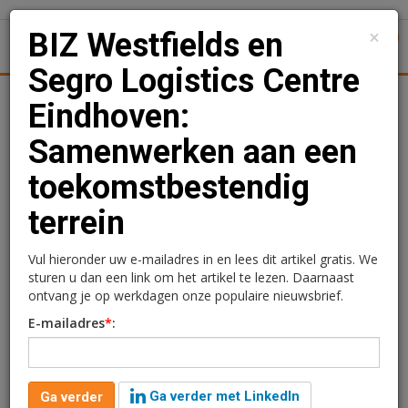
×
BIZ Westfields en
1
Toggl
Segro Logistics Centre
Achtergronden
Woningmarkt
Kantore
Nieuws
Uitgelicht
Eindhoven:
Samenwerken aan een
BIZ Westfields en Segro
toekomstbestendig
Logistics Centre
terrein
Eindhoven: Samenwerken
aan een
Vul hieronder uw e-mailadres in en lees dit artikel gratis. We
sturen u dan een link om het artikel te lezen. Daarnaast
toekomstbestendig
ontvang je op werkdagen onze populaire nieuwsbrief.
E-mailadres
*
:
terrein
Ingezonden bericht
19 mei 2026 om 10:00
Ga verder met LinkedIn
Ga verder
2 maanden geleden aangepast
5 minuten leestijd