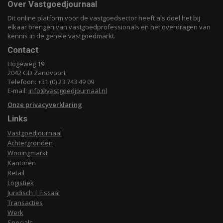
Over Vastgoedjournaal
Dit online platform voor de vastgoedsector heeft als doel het bij
elkaar brengen van vastgoedprofessionals en het overdragen van
kennis in de gehele vastgoedmarkt.
Contact
Hogeweg 19
2042 GD Zandvoort
Telefoon: +31 (0) 23 743 49 09
E-mail:
info@vastgoedjournaal.nl
Onze privacyverklaring
Links
Vastgoedjournaal
Achtergronden
Woningmarkt
Kantoren
Retail
Logistiek
Juridisch | Fiscaal
Transacties
Werk
Specials