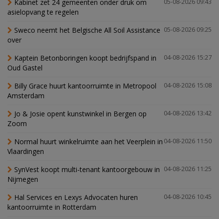
Kabinet zet 24 gemeenten onder druk om
05-08-2026 09:43
asielopvang te regelen
Sweco neemt het Belgische All Soil Assistance
05-08-2026 09:25
over
Kaptein Betonboringen koopt bedrijfspand in
04-08-2026 15:27
Oud Gastel
Billy Grace huurt kantoorruimte in Metropool
04-08-2026 15:08
Amsterdam
Jo & Josie opent kunstwinkel in Bergen op
04-08-2026 13:42
Zoom
Normal huurt winkelruimte aan het Veerplein in
04-08-2026 11:50
Vlaardingen
SynVest koopt multi-tenant kantoorgebouw in
04-08-2026 11:25
Nijmegen
Hal Services en Lexys Advocaten huren
04-08-2026 10:45
kantoorruimte in Rotterdam