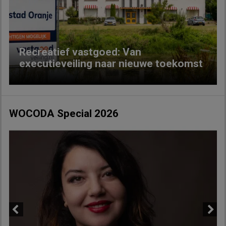
Previous
Next
Recreatief vastgoed: Van
executieveiling naar nieuwe toekomst
WOCODA Special 2026
Previous
Next