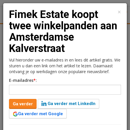
×
Fimek Estate koopt
1
Toggl
twee winkelpanden aan
tiek
Juridisch | Fiscaal
Transacties
Werk
Specials
Amsterdamse
Kalverstraat
Fimek Estate koopt twee
winkelpanden aan
Vul hieronder uw e-mailadres in en lees dit artikel gratis. We
sturen u dan een link om het artikel te lezen. Daarnaast
Amsterdamse
ontvang je op werkdagen onze populaire nieuwsbrief.
E-mailadres
*
:
Kalverstraat
Redactie
29 mei 2026 om 09:16
Ga verder met LinkedIn
Ga verder
1 minuut leestijd
Ga verder met Google
Verenigd Beheer heeft de panden aan Kalverstraat 23-
25 in Amsterdam verkocht aan Fimek Estate.