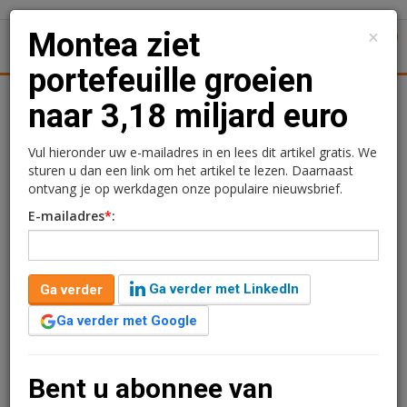
×
Montea ziet
1
Toggl
portefeuille groeien
ren
Retail
Logistiek
Juridisch | Fiscaal
Transacties
naar 3,18 miljard euro
Montea ziet portefeuille
Vul hieronder uw e-mailadres in en lees dit artikel gratis. We
sturen u dan een link om het artikel te lezen. Daarnaast
groeien naar 3,18 miljard
ontvang je op werkdagen onze populaire nieuwsbrief.
E-mailadres
*
:
euro
Redactie
8 mei 2026 om 09:48
Ga verder met LinkedIn
Ga verder
2 maanden geleden aangepast
4 minuten leestijd
Ga verder met Google
Logistiek vastgoedontwikkelaar en -investeerder
Montea zag de waarde van zijn vastgoedportefeuille in
het eerste kwartaal stijgen naar 3,18 miljard euro. De
Bent u abonnee van
portefeuille, goed voor 2.375.726 m2 logistiek vastgoed