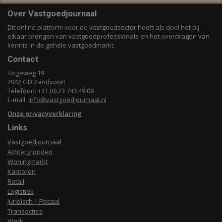
Over Vastgoedjournaal
Dit online platform voor de vastgoedsector heeft als doel het bij
elkaar brengen van vastgoedprofessionals en het overdragen van
kennis in de gehele vastgoedmarkt.
Contact
Hogeweg 19
2042 GD Zandvoort
Telefoon: +31 (0) 23 743 49 09
E-mail:
info@vastgoedjournaal.nl
Onze privacyverklaring
Links
Vastgoedjournaal
Achtergronden
Woningmarkt
Kantoren
Retail
Logistiek
Juridisch | Fiscaal
Transacties
Werk