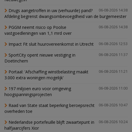
Drugs aangetroffen in uw (verhuurde) pand?
06-08-2026 14:38
Afdeling begrenst dwangsombevoegdheid van de burgemeester
PGGM neemt risico op Poolse
06-08-2026 14:38
vastgoedleningen van 1,1 mrd over
Impact Fit sluit huurovereenkomst in Utrecht
06-08-2026 12:53
SportCity opent nieuwe vestiging in
06-08-2026 11:37
Doetinchem
Portaal: 'Afschaffing winstbelasting maakt
06-08-2026 11:21
3.000 extra woningen mogelijk'
197 miljoen euro voor omgeving
06-08-2026 11:00
hoogspanningsprojecten
Raad van State staat beperking beroepsrecht
06-08-2026 10:47
overheden toe
Nederlandse portefeuille blijft zwaartepunt in
06-08-2026 10:24
halfjaarcijfers Xior