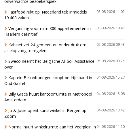
onverwachte bezoekerspiek
Fastfood rukt op: Nederland telt inmiddels
05-08-2026 11:02
19.400 zaken
Vergunning voor ruim 800 appartementen in
05-08-2026 10:41
Haarlem definitief
Kabinet zet 24 gemeenten onder druk om
05-08-2026 09:43
asielopvang te regelen
Sweco neemt het Belgische All Soil Assistance
05-08-2026 09:25
over
Kaptein Betonboringen koopt bedrijfspand in
04-08-2026 15:27
Oud Gastel
Billy Grace huurt kantoorruimte in Metropool
04-08-2026 15:08
Amsterdam
Jo & Josie opent kunstwinkel in Bergen op
04-08-2026 13:42
Zoom
Normal huurt winkelruimte aan het Veerplein in
04-08-2026 11:50