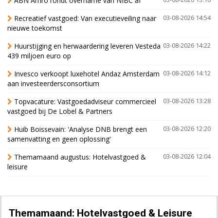
ABN Amro rondt overname van NIBC af
Recreatief vastgoed: Van executieveiling naar
03-08-2026 14:54
nieuwe toekomst
Huurstijging en herwaardering leveren Vesteda
03-08-2026 14:22
439 miljoen euro op
Invesco verkoopt luxehotel Andaz Amsterdam
03-08-2026 14:12
aan investeerdersconsortium
Topvacature: Vastgoedadviseur commercieel
03-08-2026 13:28
vastgoed bij De Lobel & Partners
Huib Boissevain: 'Analyse DNB brengt een
03-08-2026 12:20
samenvatting en geen oplossing'
Themamaand augustus: Hotelvastgoed &
03-08-2026 12:04
leisure
Themamaand: Hotelvastgoed & Leisure