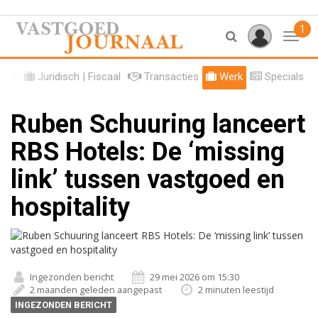
1
Toggl
tiek
Juridisch | Fiscaal
Transacties
Werk
Specials
Ruben Schuuring lanceert
RBS Hotels: De ‘missing
link’ tussen vastgoed en
hospitality
Ingezonden bericht
29 mei 2026 om 15:30
2 maanden geleden aangepast
2 minuten leestijd
INGEZONDEN BERICHT