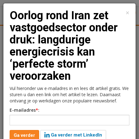
×
Oorlog rond Iran zet
1
Toggl
vastgoedsector onder
Achtergronden
Woningmarkt
Kantore
Nieuws
Uitgelicht
druk: langdurige
energiecrisis kan
Oorlog rond Iran zet
‘perfecte storm’
vastgoedsector onder
veroorzaken
druk: langdurige
energiecrisis kan
Vul hieronder uw e-mailadres in en lees dit artikel gratis. We
sturen u dan een link om het artikel te lezen. Daarnaast
‘perfecte storm’
ontvang je op werkdagen onze populaire nieuwsbrief.
E-mailadres
*
:
veroorzaken
Ga verder met LinkedIn
Ga verder