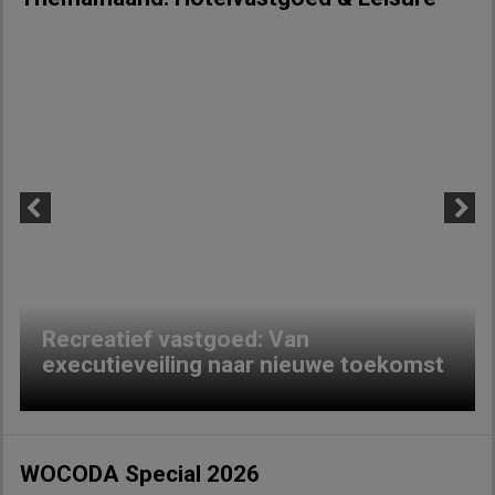
Previous
Next
Recreatief vastgoed: Van
executieveiling naar nieuwe toekomst
WOCODA Special 2026