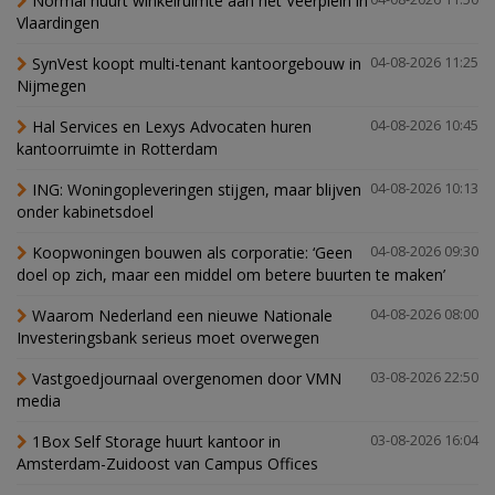
Normal huurt winkelruimte aan het Veerplein in
Vlaardingen
SynVest koopt multi-tenant kantoorgebouw in
04-08-2026 11:25
Nijmegen
Hal Services en Lexys Advocaten huren
04-08-2026 10:45
kantoorruimte in Rotterdam
ING: Woningopleveringen stijgen, maar blijven
04-08-2026 10:13
onder kabinetsdoel
Koopwoningen bouwen als corporatie: ‘Geen
04-08-2026 09:30
doel op zich, maar een middel om betere buurten te maken’
Waarom Nederland een nieuwe Nationale
04-08-2026 08:00
Investeringsbank serieus moet overwegen
Vastgoedjournaal overgenomen door VMN
03-08-2026 22:50
media
1Box Self Storage huurt kantoor in
03-08-2026 16:04
Amsterdam-Zuidoost van Campus Offices