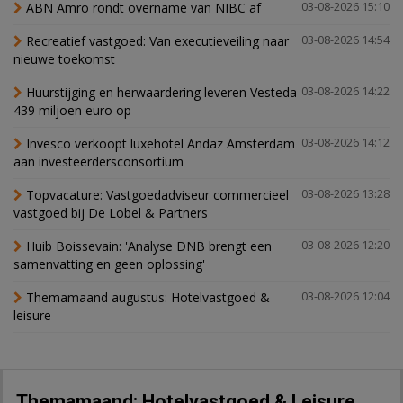
ABN Amro rondt overname van NIBC af
03-08-2026 15:10
Recreatief vastgoed: Van executieveiling naar
03-08-2026 14:54
nieuwe toekomst
Huurstijging en herwaardering leveren Vesteda
03-08-2026 14:22
439 miljoen euro op
Invesco verkoopt luxehotel Andaz Amsterdam
03-08-2026 14:12
aan investeerdersconsortium
Topvacature: Vastgoedadviseur commercieel
03-08-2026 13:28
vastgoed bij De Lobel & Partners
Huib Boissevain: 'Analyse DNB brengt een
03-08-2026 12:20
samenvatting en geen oplossing'
Themamaand augustus: Hotelvastgoed &
03-08-2026 12:04
leisure
Themamaand: Hotelvastgoed & Leisure