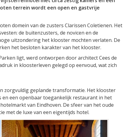
ijfsterrenhotel met circa zestig kamers en een
oten terrein wordt een open en gastvrije
loten domein van de zusters Clarissen Coletienen. Het
esten: de buitenzusters, de novicen en de
j hoge uitzondering het klooster mochten verlaten. De
ken het besloten karakter van het klooster.
Parken ligt, werd ontworpen door architect Cees de
druk in kloosterleven gelegd op eenvoud, wat zich
en zorgvuldig geplande transformatie. Het klooster
s en een openbaar toegankelijk restaurant in het
 hotelmarkt van Eindhoven. De sfeer van het oude
ie met de luxe van een eigentijds hotel.