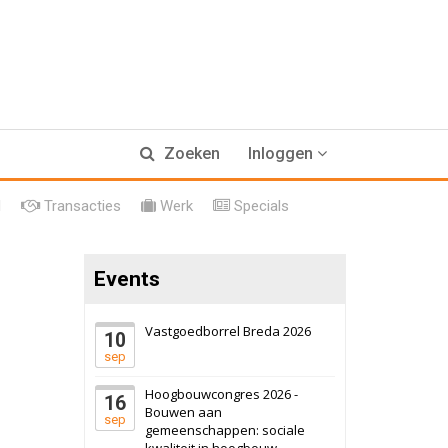
17 september 2026
Voormalig
Zoeken
Inloggen
politiebureau
Hilversum
Bekijk
l
Transacties
Werk
Specials
17 september 2026
Voormalig
politiebureau
Events
Zaandam
Bekijk
8 september 2026
Zorgcomplex
Vastgoedborrel Breda 2026
10
sep
Zwanenburg
Bekijk
Hoogbouwcongres 2026 -
16
6 oktober 2026
Transformatieobject
Bouwen aan
sep
gemeenschappen: sociale
kwaliteit in hoogbouw