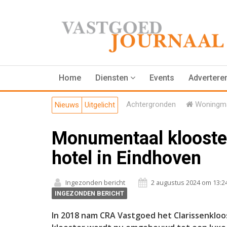
Home
Diensten
Events
Advertere
Achtergronden
Woningma
Nieuws
Uitgelicht
Monumentaal klooster
hotel in Eindhoven
Ingezonden bericht
2 augustus 2024 om 13:2
INGEZONDEN BERICHT
In 2018 nam CRA Vastgoed het Clarissenkloo