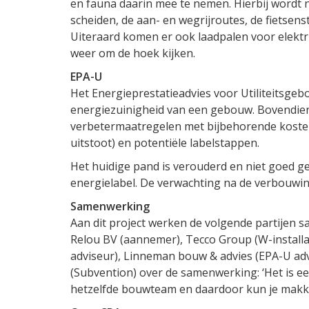
en fauna daarin mee te nemen. Hierbij wordt 
scheiden, de aan- en wegrijroutes, de fietsens
Uiteraard komen er ook laadpalen voor elektr
weer om de hoek kijken.
EPA-U
Het Energieprestatieadvies voor Utiliteitsgeb
energiezuinigheid van een gebouw. Bovendien
verbetermaatregelen met bijbehorende kosten
uitstoot) en potentiële labelstappen.
Het huidige pand is verouderd en niet goed ge
energielabel. De verwachting na de verbouwin
Samenwerking
Aan dit project werken de volgende partijen s
Relou BV (aannemer), Tecco Group (W-installa
adviseur), Linneman bouw & advies (EPA-U adv
(Subvention) over de samenwerking: ‘Het is ee
hetzelfde bouwteam en daardoor kun je makkel