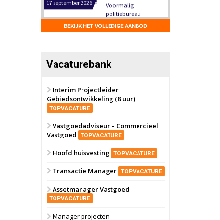
Hilversum
Bekijk
17 september 2026
BEKIJK HET VOLLEDIGE AANBOD
Voormalig
politiebureau
Zaandam
Bekijk
Vacaturebank
8 september 2026
Zorgcomplex
Interim Projectleider
Gebiedsontwikkeling (8 uur)
Zwanenburg
Bekijk
TOPVACATURE
6 oktober 2026
Transformatieobject
Vastgoedadviseur – Commercieel
Vastgoed
TOPVACATURE
Schiedam
Bekijk
Hoofd huisvesting
TOPVACATURE
22 september 2026
Attractiepark
Transactie Manager
TOPVACATURE
Assetmanager Vastgoed
Oranje
Bekijk
TOPVACATURE
28 september 2026
Grootschalig
Manager projecten
bedrijventerrein