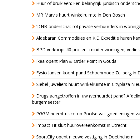
Huur of bruikleen: Een belangrijk juridisch ondersch
MR Marvis huurt winkelruimte in Den Bosch
'DNB onderschat rol private verhuurders in wonin
Aldebaran Commodities en K.E. Expeditie huren ka
BPD verkoopt 40 procent minder woningen, verlies
Ikea opent Plan & Order Point in Gouda
Fysio Jansen koopt pand Schoenmode Zeilberg in 
Siebel Juweliers huurt winkelruimte in Cityplaza Ni
Drugs aangetroffen in uw (verhuurde) pand? Afde
burgemeester
PGGM neemt risico op Poolse vastgoedleningen va
Impact Fit sluit huurovereenkomst in Utrecht
SportCity opent nieuwe vestiging in Doetinchem