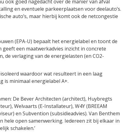
nu ook goed nagedacht over de manier van afval
talling en eventuele parkeerplaatsen voor deelauto’s.
ische auto’s, maar hierbij komt ook de netcongestie
ouwen (EPA-U) bepaalt het energielabel en toont de
 geeft een maatwerkadvies inzicht in concrete
, de verlaging van de energielasten (en CO2-
ïsoleerd waardoor wat resulteert in een laag
g is minimaal energielabel A+.
amen: De Bever Architecten (architect), Huybregts
teur), Welvaarts (E-Installateur), W4Y (BREEAM
iseur) en Subvention (subsidieadvies). Van Benthem
n hele open samenwerking. Iedereen zit bij elkaar in
ijk schakelen.’