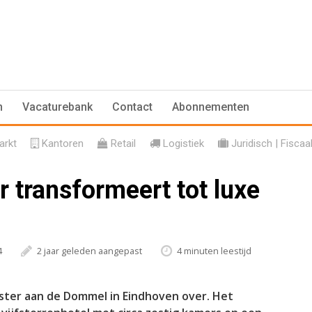
n
Vacaturebank
Contact
Abonnementen
rkt
Kantoren
Retail
Logistiek
Juridisch | Fiscaa
 transformeert tot luxe
4
2 jaar geleden aangepast
4 minuten leestijd
ster aan de Dommel in Eindhoven over. Het