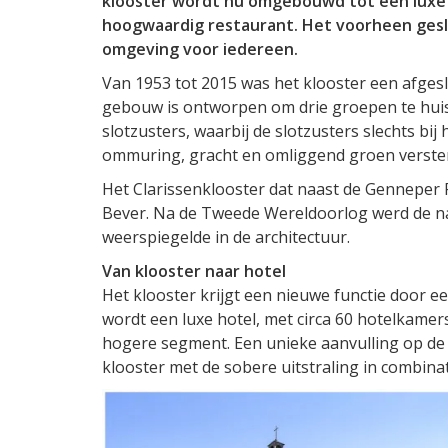
klooster wordt nu omgebouwd tot een luxe v
hoogwaardig restaurant. Het voorheen gesl
omgeving voor iedereen.
Van 1953 tot 2015 was het klooster een afges
gebouw is ontworpen om drie groepen te huisv
slotzusters, waarbij de slotzusters slechts bi
ommuring, gracht en omliggend groen verster
Het Clarissenklooster dat naast de Genneper 
Bever. Na de Tweede Wereldoorlog werd de na
weerspiegelde in de architectuur.
Van klooster naar hotel
Het klooster krijgt een nieuwe functie door e
wordt een luxe hotel, met circa 60 hotelkamer
hogere segment. Een unieke aanvulling op de
klooster met de sobere uitstraling in combinat