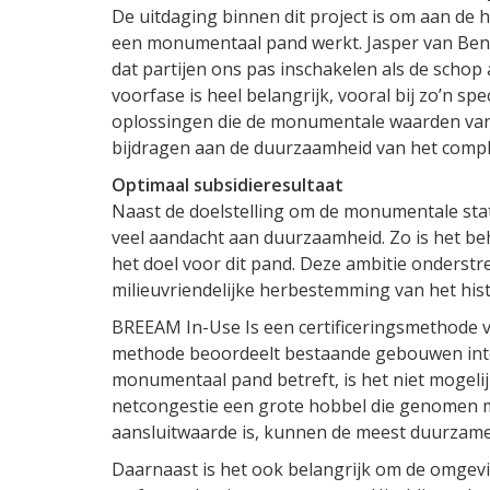
De uitdaging binnen dit project is om aan de 
een monumentaal pand werkt. Jasper van Benth
dat partijen ons pas inschakelen als de schop 
voorfase is heel belangrijk, vooral bij zo’n s
oplossingen die de monumentale waarden van 
bijdragen aan de duurzaamheid van het compl
Optimaal subsidieresultaat
Naast de doelstelling om de monumentale stat
veel aandacht aan duurzaamheid. Zo is het be
het doel voor dit pand. Deze ambitie onderst
milieuvriendelijke herbestemming van het hist
BREEAM In-Use Is een certificeringsmethod
methode beoordeelt bestaande gebouwen int
monumentaal pand betreft, is het niet mogelij
netcongestie een grote hobbel die genomen 
aansluitwaarde is, kunnen de meest duurzam
Daarnaast is het ook belangrijk om de omgevi