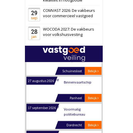
Schiedam
Bekijk
COMVAST 2026: De vakbeurs
29
22 september 2026
Attractiepark
voor commercieel vastgoed
sep
WOCODA 2027: De vakbeurs
28
Oranje
Bekijk
voor volkshuisvesting
jan
28 september 2026
Grootschalig
bedrijventerrein
Schuinesloot
Bekijk
27 augustus 2026
Binnenvaartschip
Panheel
Bekijk
17 september 2026
Voormalig
politiebureau
Dordrecht
Bekijk
17 september 2026
Voormalig
politiebureau