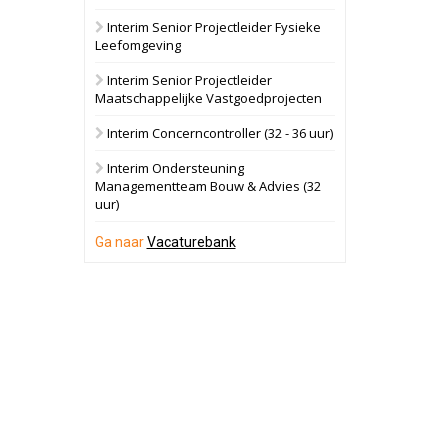
Interim Senior Projectleider Fysieke
Schuinesloot
Bekijk
Leefomgeving
27 augustus 2026
Binnenvaartschip
Interim Senior Projectleider
Maatschappelijke Vastgoedprojecten
Panheel
Bekijk
Interim Concerncontroller (32 - 36 uur)
17 september 2026
Voormalig
Interim Ondersteuning
politiebureau
Managementteam Bouw & Advies (32
uur)
Dordrecht
Bekijk
17 september 2026
Ga naar
Vacaturebank
Voormalig
politiebureau
Hilversum
Bekijk
17 september 2026
Voormalig
politiebureau
Zaandam
Bekijk
8 september 2026
Zorgcomplex