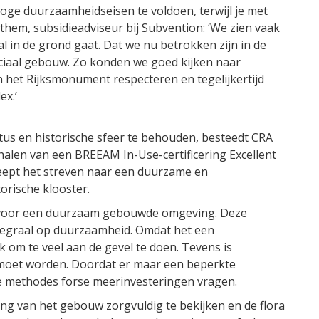
hoge duurzaamheidseisen te voldoen, terwijl je met
em, subsidieadviseur bij Subvention: ‘We zien vaak
al in de grond gaat. Dat we nu betrokken zijn in de
peciaal gebouw. Zo konden we goed kijken naar
het Rijksmonument respecteren en tegelijkertijd
ex.’
us en historische sfeer te behouden, besteedt CRA
halen van een BREEAM In-Use-certificering Excellent
reept het streven naar een duurzame en
orische klooster.
e voor een duurzaam gebouwde omgeving. Deze
egraal op duurzaamheid. Omdat het een
k om te veel aan de gevel te doen. Tevens is
moet worden. Doordat er maar een beperkte
e methodes forse meerinvesteringen vragen.
ng van het gebouw zorgvuldig te bekijken en de flora