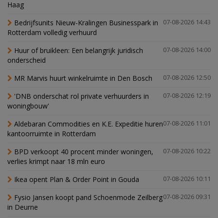
Haag
Bedrijfsunits Nieuw-Kralingen Businesspark in
07-08-2026 14:43
Rotterdam volledig verhuurd
Huur of bruikleen: Een belangrijk juridisch
07-08-2026 14:00
onderscheid
MR Marvis huurt winkelruimte in Den Bosch
07-08-2026 12:50
'DNB onderschat rol private verhuurders in
07-08-2026 12:19
woningbouw'
Aldebaran Commodities en K.E. Expeditie huren
07-08-2026 11:01
kantoorruimte in Rotterdam
BPD verkoopt 40 procent minder woningen,
07-08-2026 10:22
verlies krimpt naar 18 mln euro
Ikea opent Plan & Order Point in Gouda
07-08-2026 10:11
Fysio Jansen koopt pand Schoenmode Zeilberg
07-08-2026 09:31
in Deurne