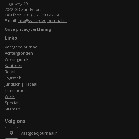
Hogeweg 19
2042 GD Zandvoort
Telefoon: +31 (0) 23 743 49 09
E-mail:
info@vastgoedjournaal.nl
Onze privacyverklaring
Links
Vastgoedjournaal
Achtergronden
Woningmarkt
Kantoren
Retail
Logistiek
Juridisch | Fiscaal
Transacties
Werk
Specials
Sitemap
Volg ons
vastgoedjournaal.nl