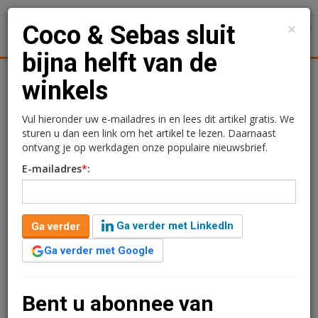
×
Coco & Sebas sluit
1
Toggl
bijna helft van de
Achtergronden
Woningmarkt
Kantore
Nieuws
Uitgelicht
winkels
Coco & Sebas sluit bijna
Vul hieronder uw e-mailadres in en lees dit artikel gratis. We
sturen u dan een link om het artikel te lezen. Daarnaast
helft van de winkels
ontvang je op werkdagen onze populaire nieuwsbrief.
E-mailadres
*
:
Redactie
26 maart 2026 om 12:08
1 minuut leestijd
Ga verder met LinkedIn
Ga verder
Chocoladeketen Coco & Sebas heeft begin dit jaar zes
winkels gesloten en er volgen er nog vijf. Dat zegt ceo
Ga verder met Google
Joost-Jan Kinds tegen Retailtrends.
Verder lezen?
Bent u abonnee van