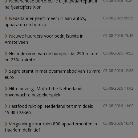
Nederlandse portefeuille blijft zwaartepunt in
06-08-2026 10:24
halfjaarcijfers Xior
Nederlander geeft meer uit aan auto’s,
06-08-2026 09:25
apparaten en horeca
Nieuwe huurders voor bedrijfsunits in
05-08-2026 15:18
Amstelveen
Het indexeren van de huurprijs bij 290-ruimte
05-08-2026 14:53
en 230a-ruimte
Segro stemt in met overnamebod van 16 mrd
05-08-2026 12:28
euro
Hitte bezorgt Mall of the Netherlands
05-08-2026 11:42
onverwachte bezoekerspiek
Fastfood rukt op: Nederland telt inmiddels
05-08-2026 11:02
19.400 zaken
Vergunning voor ruim 800 appartementen in
05-08-2026 10:41
Haarlem definitief