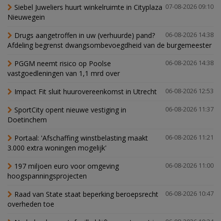
Siebel Juweliers huurt winkelruimte in Cityplaza
07-08-2026 09:10
Nieuwegein
Drugs aangetroffen in uw (verhuurde) pand?
06-08-2026 14:38
Afdeling begrenst dwangsombevoegdheid van de burgemeester
PGGM neemt risico op Poolse
06-08-2026 14:38
vastgoedleningen van 1,1 mrd over
Impact Fit sluit huurovereenkomst in Utrecht
06-08-2026 12:53
SportCity opent nieuwe vestiging in
06-08-2026 11:37
Doetinchem
Portaal: 'Afschaffing winstbelasting maakt
06-08-2026 11:21
3.000 extra woningen mogelijk'
197 miljoen euro voor omgeving
06-08-2026 11:00
hoogspanningsprojecten
Raad van State staat beperking beroepsrecht
06-08-2026 10:47
overheden toe