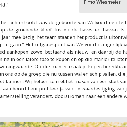
Timo Wiesmeier
kt.”
d
n het achterhoofd was de geboorte van Welvoort een feit
op de groeiende kloof tussen de haves en have-nots.
 jaar mee bezig, het team staat en het product is uitontw
 te gaan.” Het uitgangspunt van Welvoort is eigenlijk vr
oed aankopen, zowel bestaand als nieuw, en daarbij de h
ng in een latere fase te kopen en op die manier te late
e woningwaarde. Op die manier maak je kopen bereikbaar
en ons op de groep die nu tussen wal en schip vallen, die
et kunnen. Wij helpen ze met het maken van een start va
l aan boord bent profiteer je van de waardestijging van 
nssamenstelling verandert, doorstromen naar een andere w