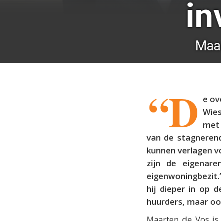
in
Maar
“D
e ov
Wies
met 
van de stagnerend
kunnen verlagen v
zijn de eigenare
eigenwoningbezit.
hij dieper in op 
huurders, maar oo
Maarten de Vos is