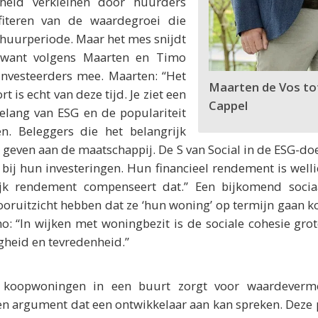
kheid verkleinen door huurders
fiteren van de waardegroei die
 huurperiode. Maar het mes snijdt
 want volgens Maarten en Timo
investeerders mee. Maarten: “Het
Maarten de Vos t
 is echt van deze tijd. Je ziet een
Cappel
elang van ESG en de populariteit
n. Beleggers die het belangrijk
e geven aan de maatschappij. De S van Social in de ESG-do
 bij hun investeringen. Hun financieel rendement is welli
jk rendement compenseert dat.” Een bijkomend socia
ooruitzicht hebben dat ze ‘hun woning’ op termijn gaan 
o: “In wijken met woningbezit is de sociale cohesie gr
iligheid en tevredenheid.”
r koopwoningen in een buurt zorgt voor waardeverme
en argument dat een ontwikkelaar aan kan spreken. Deze p