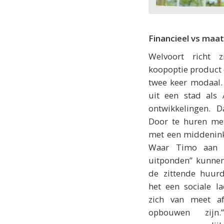
Financieel vs maa
Welvoort richt 
koopoptie product
twee keer modaal.
uit een stad als
ontwikkelingen. D
Door te huren me
met een middenink
Waar Timo aan to
uitponden” kunne
de zittende huur
het een sociale la
zich van meet a
opbouwen zij