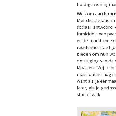
huidige woningmar
Welkom aan boor
Met die situatie i
sociaal antwoord 
inmiddels een paar
er de markt mee op
residentieel vastg
bieden om hun woni
de stijging van d
Maarten: “Wij richt
maar dat nu nog ni
want als je eenmaa
later, als je gezi
stad of wijk.