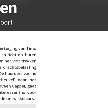
sen
voort
vertuiging van Timo
ch richt op ‘huren
an het vlot trekken
erdrachtsbelasting
De huurders van nu
theuvel’ naar het
rveen Cappel, gaat
nteressant is voor
nde ontwikkelaars.