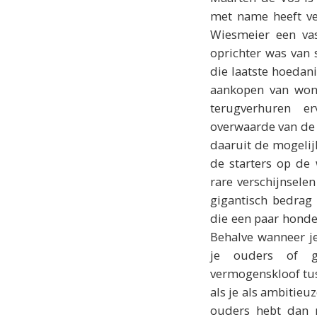
met name heeft ver
Wiesmeier een va
oprichter was van s
die laatste hoedani
aankopen van won
terugverhuren 
overwaarde van de w
daaruit de mogeli
de starters op de
rare verschijnselen
gigantisch bedrag
die een paar honder
Behalve wanneer j
je ouders of g
vermogenskloof tus
als je als ambitieu
ouders hebt dan 