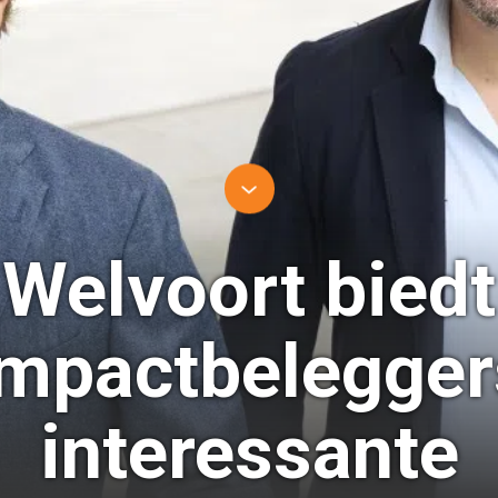
Welvoort biedt
impactbelegger
interessante