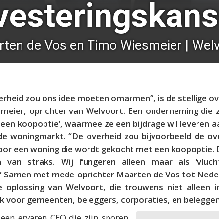
vesteringskan
ten de Vos en Timo Wiesmeier | Wel
erheid zou ons idee moeten omarmen”, is de stellige o
meier, oprichter van Welvoort. Een onderneming die zi
een koopoptie’, waarmee ze een bijdrage wil leveren a
e woningmarkt. “De overheid zou bijvoorbeeld de ov
oor een woning die wordt gekocht met een koopoptie. 
n van straks. Wij fungeren alleen maar als ‘vluch
” Samen met mede-oprichter Maarten de Vos tot Nede
de oplossing van Welvoort, die trouwens niet alleen i
k voor gemeenten, beleggers, corporaties, en belegge
 een ervaren CEO die zijn sporen