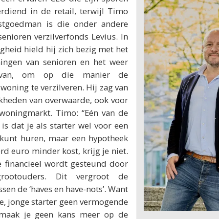
diend in de retail, terwijl Timo
stgoedman is die onder andere
enioren verzilverfonds Levius. In
gheid hield hij zich bezig met het
ingen van senioren en het weer
ervan, om op die manier de
oning te verzilveren. Hij zag van
jkheden van overwaarde, ook voor
 woningmarkt. Timo: “Eén van de
 is dat je als starter wel voor een
 kunt huren, maar een hypotheek
d euro minder kost, krijg je niet.
e financieel wordt gesteund door
rootouders. Dit vergroot de
sen de ‘haves en have-nots’. Want
ze, jonge starter geen vermogende
maak je geen kans meer op de