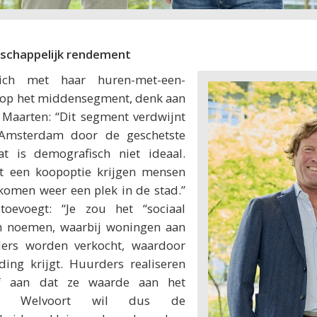
tschappelijk rendement
zich met haar huren-met-een-
 op het middensegment, denk aan
 Maarten: “Dit segment verdwijnt
 Amsterdam door de geschetste
at is demografisch niet ideaal.
t een koopoptie krijgen mensen
omen weer een plek in de stad.”
evoegt: “Je zou het “sociaal
n noemen, waarbij woningen aan
ders worden verkocht, waardoor
ding krijgt. Huurders realiseren
f aan dat ze waarde aan het
n.” Welvoort wil dus de