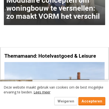
Modulaire concepten om
woningbouw te versnellen:
zo maakt VORM het verschil
Themamaand: Hotelvastgoed & Leisure
Volgend artikel:
Deze website maakt gebruik van cookies om de best mogelijke
Waarom community platforms
ervaring te bieden.
Lees meer
een enorme vlucht nemen in het
vastgoed
Weigeren
Accepteren
Previous
Next