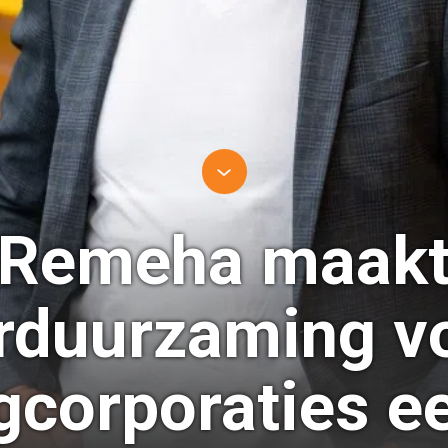
Remeha maak
rduurzaming v
corporaties e