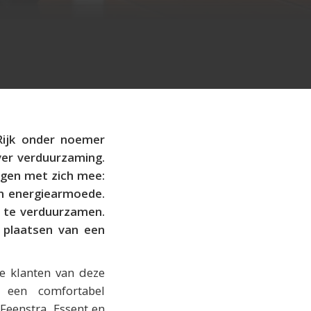
Rijk onder noemer
er verduurzaming.
ngen met zich mee:
an energiearmoede.
d te verduurzamen.
t plaatsen van een
te klanten van deze
 een comfortabel
Feenstra, Essent en