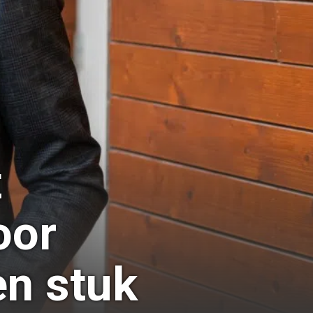
t
oor
en stuk