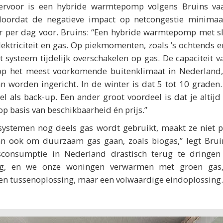
iervoor is een hybride warmtepomp volgens Bruins va
oordat de negatieve impact op netcongestie minimaal
r per dag voor. Bruins: “Een hybride warmtepomp met s
lektriciteit en gas. Op piekmomenten, zoals ’s ochtends e
 systeem tijdelijk overschakelen op gas. De capacitei
p het meest voorkomende buitenklimaat in Nederland,
an worden ingericht. In de winter is dat 5 tot 10 graden
el als back-up. Een ander groot voordeel is dat je altijd
 op basis van beschikbaarheid én prijs.”
 systemen nog deels gas wordt gebruikt, maakt ze niet p
n ook om duurzaam gas gaan, zoals biogas,” legt Bruins
consumptie in Nederland drastisch terug te dringen
ing, en we onze woningen verwarmen met groen gas,
 tussenoplossing, maar een volwaardige eindoplossing.