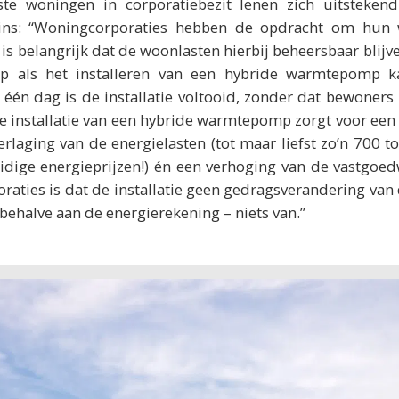
e woningen in corporatiebezit lenen zich uitsteken
ns: “Woningcorporaties hebben de opdracht om hun 
s belangrijk dat de woonlasten hierbij beheersbaar blijve
ep als het installeren van een hybride warmtepomp 
 één dag is de installatie voltooid, zonder dat bewoners
de installatie van een hybride warmtepomp zorgt voor een 
erlaging van de energielasten (tot maar liefst zo’n 700 t
idige energieprijzen!) én een verhoging van de vastgo
raties is dat de installatie geen gedragsverandering van
– behalve aan de energierekening – niets van.”