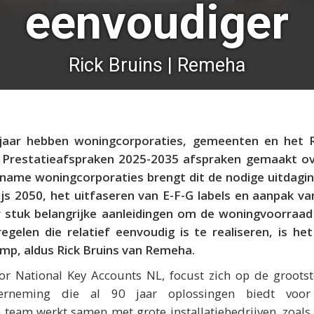
eenvoudiger
Rick Bruins | Remeha
 jaar hebben woningcorporaties, gemeenten en het 
 Prestatieafspraken 2025-2035 afspraken gemaakt ov
name woningcorporaties brengt dit de nodige uitdagi
ijs 2050, het uitfaseren van E-F-G labels en aanpak v
r stuk belangrijke aanleidingen om de woningvoorraa
gelen die relatief eenvoudig is te realiseren, is he
p, aldus Rick Bruins van Remeha.
tor National Key Accounts NL, focust zich op de groots
erneming die al 90 jaar oplossingen biedt voor
n team werkt samen met grote installatiebedrijven, zoals 