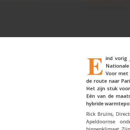
E
ind vorig
Nationale
Voor met 
de route naar Par
Het zijn stuk voo
Eén van de maatre
hybride warmtepom
Rick Bruins, Direc
Apeldoornse ond
binnenklimaat. Zij