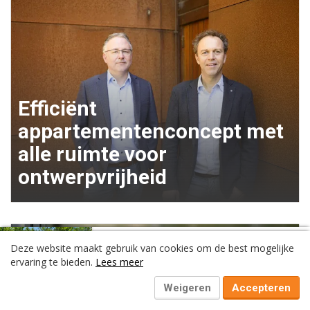
Efficiënt
appartementenconcept met
alle ruimte voor
ontwerpvrijheid
Volgend artikel:
Deze website maakt gebruik van cookies om de best mogelijke
‘Standaardisatie maakt de bouw
ervaring te bieden.
Lees meer
juist creatiever’
Weigeren
Accepteren