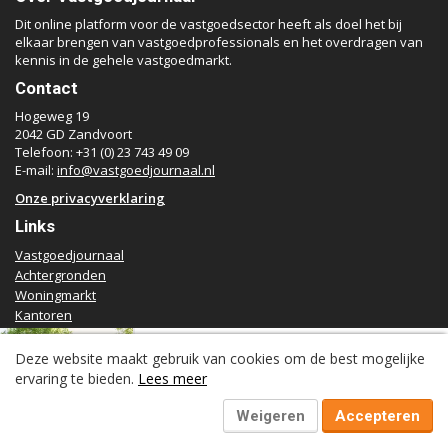
Dit online platform voor de vastgoedsector heeft als doel het bij
elkaar brengen van vastgoedprofessionals en het overdragen van
kennis in de gehele vastgoedmarkt.
Contact
Hogeweg 19
2042 GD Zandvoort
Telefoon: +31 (0) 23 743 49 09
E-mail:
info@vastgoedjournaal.nl
Onze privacyverklaring
Links
Vastgoedjournaal
Achtergronden
Woningmarkt
Kantoren
Retail
Volgend artikel:
Logistiek
Deze website maakt gebruik van cookies om de best mogelijke
Voormalig verzorgingshuis
Juridisch | Fiscaal
ervaring te bieden.
Lees meer
wordt bruisende woon-
Transacties
leefgemeenschap voor senioren
Werk
Weigeren
Accepteren
Specials