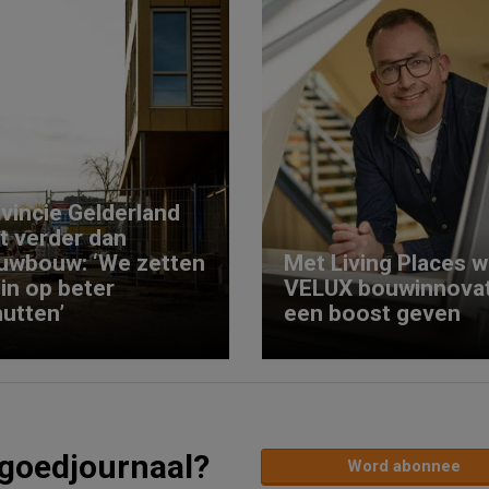
vincie Gelderland
kt verder dan
uwbouw: ‘We zetten
Met Living Places wi
 in op beter
VELUX bouwinnovat
utten’
een boost geven
tgoedjournaal?
Word abonnee