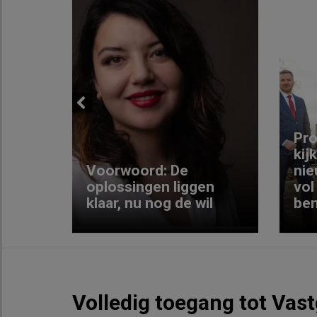
Previous
ng:
Pro
kij
Voorwoord: De
nie
ke
oplossingen liggen
vol
klaar, nu nog de wil
ben
Volledig toegang tot Vas