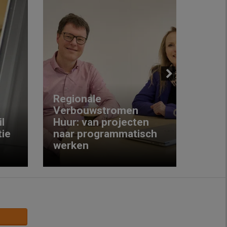
Next
Regionale
Verbouwstromen
‘We w
l
Huur: van projecten
koop
ie
naar programmatisch
gewo
werken
krijg