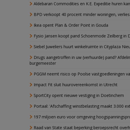
Aldebaran Commodities en K.E. Expeditie huren ka
BPD verkoopt 40 procent minder woningen, verlies
Ikea opent Plan & Order Point in Gouda
Fysio Jansen koopt pand Schoenmode Zeilberg in 
Siebel Juweliers huurt winkelruimte in Cityplaza Ni
Drugs aangetroffen in uw (verhuurde) pand? Afde
burgemeester
PGGM neemt risico op Poolse vastgoedleningen va
Impact Fit sluit huurovereenkomst in Utrecht
SportCity opent nieuwe vestiging in Doetinchem
Portaal: 'Afschaffing winstbelasting maakt 3.000 e
197 miljoen euro voor omgeving hoogspanningspr
Raad van State staat beperking beroepsrecht over