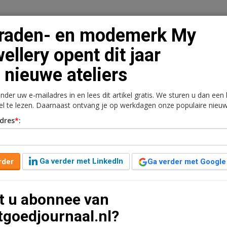
eraden- en modemerk My
ellery opent dit jaar
 nieuwe ateliers
n
Vacaturebank
Contact
Abonnementen
onder uw e-mailadres in en lees dit artikel gratis. We sturen u dan een
rkt
Kantoren
Retail
Logistiek
Juridisch | Fiscaa
kel te lezen. Daarnaast ontvang je op werkdagen onze populaire nieuw
dres
*
:
rk My Jewellery opent
eliers
Ga verder met LinkedIn
rder
Ga verder met Google
n jaar geleden aangepast
1 minuut leestijd
t u abonnee van
 jaar zes nieuwe ateliers waar klanten hun sieraden
tgoedjournaal.nl?
k sieraad kunnen creëren. Naast deze ateliers heeft