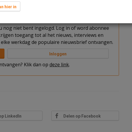
ankrijk, Duitsland en België.
n hier in
t u nog niet bent ingelogd. Log in of word abonnee
rijgen toegang tot al het nieuws, interviews en
elke werkdag de populaire nieuwsbrief ontvangen.
Inloggen
 ontvangen? Klik dan op
deze link
.
op LinkedIn
Delen op Facebook