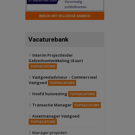
Hilversum
Bekijk
17 september 2026
BEKIJK HET VOLLEDIGE AANBOD
Voormalig
politiebureau
Zaandam
Bekijk
Vacaturebank
8 september 2026
Zorgcomplex
Interim Projectleider
Gebiedsontwikkeling (8 uur)
Zwanenburg
Bekijk
TOPVACATURE
6 oktober 2026
Transformatieobject
Vastgoedadviseur – Commercieel
Vastgoed
TOPVACATURE
Schiedam
Bekijk
Hoofd huisvesting
TOPVACATURE
22 september 2026
Attractiepark
Transactie Manager
TOPVACATURE
Assetmanager Vastgoed
Oranje
Bekijk
TOPVACATURE
28 september 2026
Grootschalig
Manager projecten
bedrijventerrein