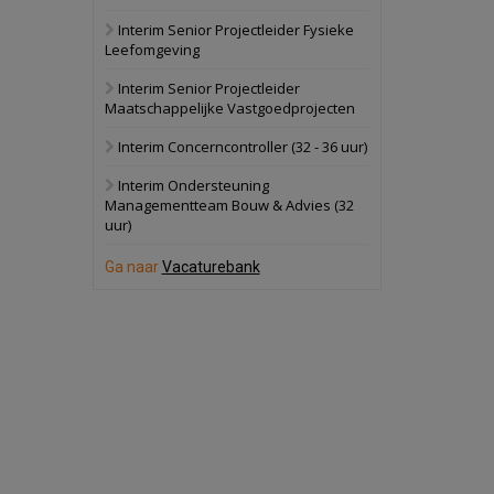
Interim Senior Projectleider Fysieke
Schuinesloot
Bekijk
Leefomgeving
27 augustus 2026
Binnenvaartschip
Interim Senior Projectleider
Maatschappelijke Vastgoedprojecten
Panheel
Bekijk
Interim Concerncontroller (32 - 36 uur)
17 september 2026
Voormalig
Interim Ondersteuning
politiebureau
Managementteam Bouw & Advies (32
uur)
Dordrecht
Bekijk
17 september 2026
Ga naar
Vacaturebank
Voormalig
politiebureau
Hilversum
Bekijk
17 september 2026
Voormalig
politiebureau
Zaandam
Bekijk
8 september 2026
Zorgcomplex