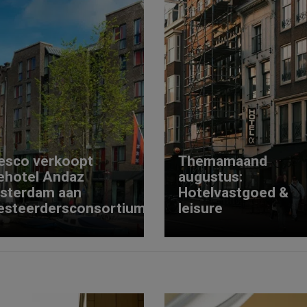
esco verkoopt
Themamaand
ehotel Andaz
augustus:
sterdam aan
Hotelvastgoed &
esteerdersconsortium
leisure