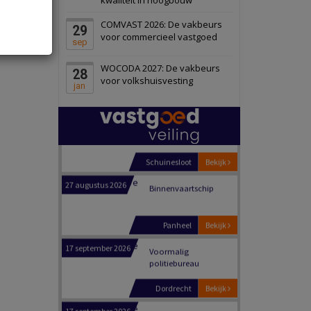
Schiedam
Bekijk
COMVAST 2026: De vakbeurs
29
22 september 2026
Attractiepark
voor commercieel vastgoed
sep
WOCODA 2027: De vakbeurs
28
Oranje
Bekijk
voor volkshuisvesting
jan
28 september 2026
Grootschalig
bedrijventerrein
Schuinesloot
Bekijk
27 augustus 2026
Binnenvaartschip
Panheel
Bekijk
17 september 2026
Voormalig
politiebureau
Dordrecht
Bekijk
17 september 2026
Voormalig
politiebureau