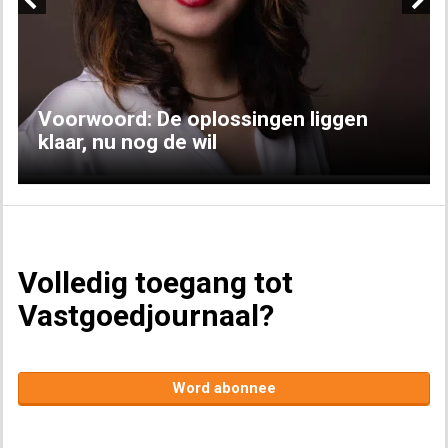
Previous
Next
Voorwoord: De oplossingen liggen
klaar, nu nog de wil
Volledig toegang tot
Vastgoedjournaal?
Word abonnee