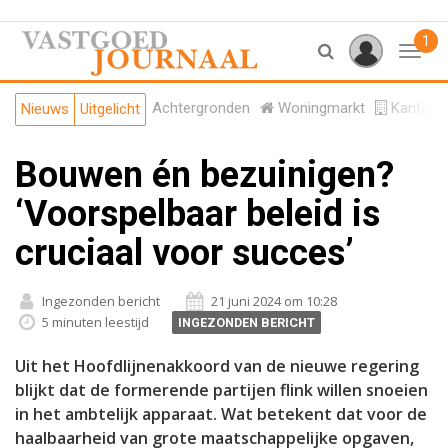
1
Toggl
Achtergronden
Woningmarkt
Kantore
Nieuws
Uitgelicht
Bouwen én bezuinigen?
‘Voorspelbaar beleid is
cruciaal voor succes’
Ingezonden bericht
21 juni 2024 om 10:28
5 minuten leestijd
INGEZONDEN BERICHT
Uit het Hoofdlijnenakkoord van de nieuwe regering
blijkt dat de formerende partijen flink willen snoeien
in het ambtelijk apparaat. Wat betekent dat voor de
haalbaarheid van grote maatschappelijke opgaven,