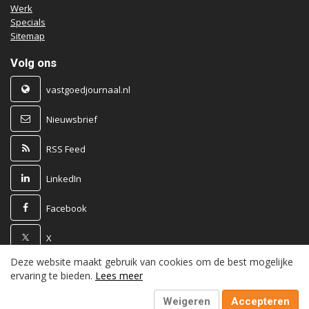
Werk
Specials
Sitemap
Volg ons
vastgoedjournaal.nl
Nieuwsbrief
RSS Feed
LinkedIn
Facebook
X
Deze website maakt gebruik van cookies om de best mogelijke
Powered by
ervaring te bieden.
Lees meer
Weigeren
Accepteren