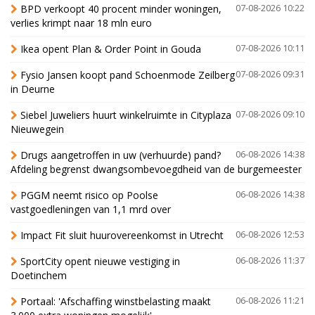
BPD verkoopt 40 procent minder woningen,
07-08-2026 10:22
verlies krimpt naar 18 mln euro
Ikea opent Plan & Order Point in Gouda
07-08-2026 10:11
Fysio Jansen koopt pand Schoenmode Zeilberg
07-08-2026 09:31
in Deurne
Siebel Juweliers huurt winkelruimte in Cityplaza
07-08-2026 09:10
Nieuwegein
Drugs aangetroffen in uw (verhuurde) pand?
06-08-2026 14:38
Afdeling begrenst dwangsombevoegdheid van de burgemeester
PGGM neemt risico op Poolse
06-08-2026 14:38
vastgoedleningen van 1,1 mrd over
Impact Fit sluit huurovereenkomst in Utrecht
06-08-2026 12:53
SportCity opent nieuwe vestiging in
06-08-2026 11:37
Doetinchem
Portaal: 'Afschaffing winstbelasting maakt
06-08-2026 11:21