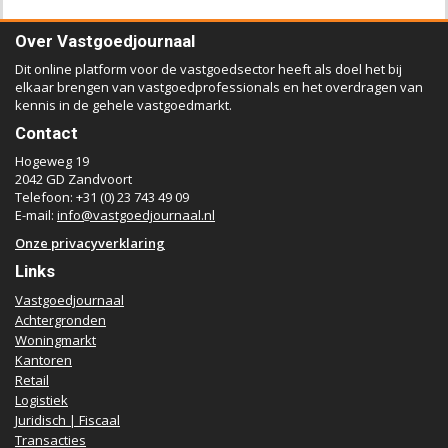
Over Vastgoedjournaal
Dit online platform voor de vastgoedsector heeft als doel het bij
elkaar brengen van vastgoedprofessionals en het overdragen van
kennis in de gehele vastgoedmarkt.
Contact
Hogeweg 19
2042 GD Zandvoort
Telefoon: +31 (0) 23 743 49 09
E-mail:
info@vastgoedjournaal.nl
Onze privacyverklaring
Links
Vastgoedjournaal
Achtergronden
Woningmarkt
Kantoren
Retail
Logistiek
Juridisch | Fiscaal
Transacties