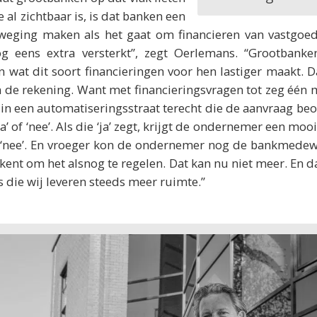
e al zichtbaar is, is dat banken een
weging maken als het gaat om financieren van vastgoed.
og eens extra versterkt”, zegt Oerlemans. “Grootbank
 wat dit soort financieringen voor hen lastiger maakt. 
n de rekening. Want met financieringsvragen tot zeg één
 in een automatiseringsstraat terecht die de aanvraag be
a’ of ‘nee’. Als die ‘ja’ zegt, krijgt de ondernemer een mo
r ‘nee’. En vroeger kon de ondernemer nog de bankmedewe
kent om het alsnog te regelen. Dat kan nu niet meer. En da
s die wij leveren steeds meer ruimte.”