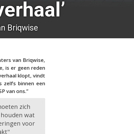
erhaal’
n Briqwise
hters van Briqwise,
, is er geen reden
erhaal klopt, vindt
s zelfs binnen een
SP van ons.”
oeten zich
g houden wat
ieringen voor
kt''