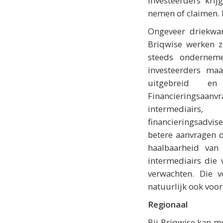
investeerders kri
nemen of claimen. M
Ongeveer driekwar
Briqwise werken z
steeds onderneme
investeerders maa
uitgebreid e
Financierings
intermediair
financieringsadvi
betere aanvragen d
haalbaarheid van
intermediairs die
verwachten. Die v
natuurlijk ook voor
Regionaal
Bij Briqwise kan m