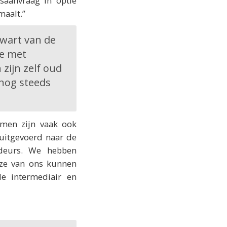
saanvraag in optie
maalt.”
kwart van de
ie met
zijn zelf oud
nog steeds
omen zijn vaak ook
 uitgevoerd naar de
adeurs. We hebben
 ze van ons kunnen
de intermediair en