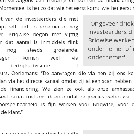
jgen vervolgens een melding en kunnen de financiering
omenteel is het zo dat wie het eerst komt, wie het eerst 
t van de investeerders die met
''Ongeveer drie
ijn zelf oud ondernemer of nog
investeerders d
r. Briqwise begon met vijftig
Briqwise werken 
r dat aantal is inmiddels flink
ondernemer of 
n nog steeds groeiende.
ondernemer''
aanvragen komen veel via
s, bedrijfsadviseurs of
seurs. Oerlemans: “De aanvragen die via hen bij ons k
an via het directe kanaal omdat zij al een scan hebben
 de financiering. We zien ze ook als onze ambass
 veel zaken met ons doen omdat ze precies weten wat
oorspelbaarheid is fijn werken voor Briqwise, voor 
 de klant.”
en voor een financieringsbehoefte