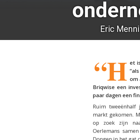
ondern
Eric Menn
“H
et 
“al
om a
Briqwise een inve
paar dagen een fin
Ruim tweeënhalf 
markt gekomen. M
op zoek zijn naa
Oerlemans samen 
Dongen in het gat d