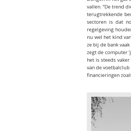
vallen. “De trend di
terugtrekkende be
sectoren is dat n
regelgeving houden
nu wel het kind va
ze bij de bank vaak
zegt de computer ‘j
het is steeds vake
van de voetbalclub 
financieringen zoal