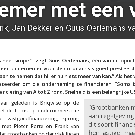
emer met een v
ink, Jan Dekker en Guus Oerlemans va
is heel simpel”, zegt Guus Oerlemans, één van de opric
s een ondernemer voor de coronacrisis goed presteerde
an te nemen dat hij er nu niets meer van kan.” Als het v
steerder om die onderneming te financieren. “Soms i
anciering van A tot Z rond. Snelheid is een belangrijke U
jaar geleden is Briqwise op de
“Grootbanken m
et de focus op ondernemers die
aan regelgevin
r vastgoedfinanciering, sprong
dit soort financ
met Pieter Porte en Frank van
hen lastiger maa
at grootbanken op dat vlak lieten