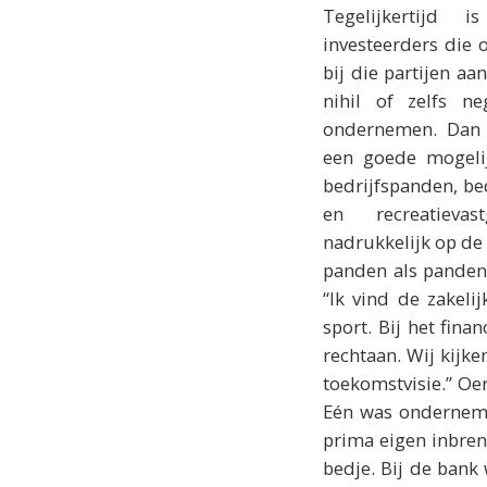
Tegelijkertijd
investeerders die 
bij die partijen aa
nihil of zelfs ne
ondernemen. Dan i
een goede mogelij
bedrijfspanden, b
en recreatieva
nadrukkelijk op de
panden als panden
“Ik vind de zakeli
sport. Bij het fin
rechtaan. Wij kijke
toekomstvisie.” Oe
Eén was onderneme
prima eigen inbre
bedje. Bij de bank 