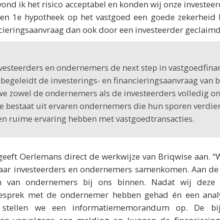
vond ik het risico acceptabel en konden wij onze investee
en 1e hypotheek op het vastgoed een goede zekerheid 
cieringsaanvraag dan ook door een investeerder geclaimd
nvesteerders en ondernemers de next step in vastgoedfina
begeleidt de investerings- en financieringsaanvraag van b
 we zowel de ondernemers als de investeerders volledig o
e bestaat uit ervaren ondernemers die hun sporen verdie
 en ruime ervaring hebben met vastgoedtransacties.
geeft Oerlemans direct de werkwijze van Briqwise aan. “
waar investeerders en ondernemers samenkomen. Aan de
gen van ondernemers bij ons binnen. Nadat wij deze
gesprek met de ondernemer hebben gehad én een analy
 stellen we een informatiememorandum op. De bij