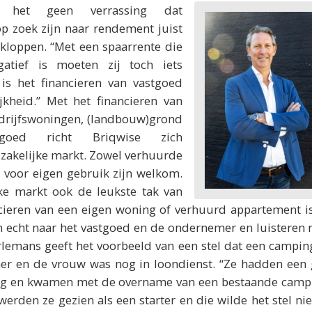
 is het geen verrassing dat
op zoek zijn naar rendement juist
nkloppen. “Met een spaarrente die
gatief is moeten zij toch iets
s het financieren van vastgoed
kheid.” Met het financieren van
edrijfswoningen, (landbouw)grond
stgoed richt Briqwise zich
 zakelijke markt. Zowel verhuurde
 voor eigen gebruik zijn welkom.
jke markt ook de leukste tak van
ancieren van een eigen woning of verhuurd appartement i
n echt naar het vastgoed en de ondernemer en luisteren n
rlemans geeft het voorbeeld van een stel dat een campi
r en de vrouw was nog in loondienst. “Ze hadden een 
ng en kwamen met de overname van een bestaande campi
werden ze gezien als een starter en die wilde het stel niet