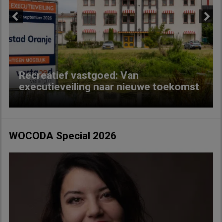
Previous
Next
Recreatief vastgoed: Van
executieveiling naar nieuwe toekomst
WOCODA Special 2026