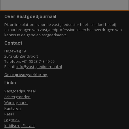
Over Vastgoedjournaal
Dit online platform voor de vastgoedsector heeft als doel het bij
elkaar brengen van vastgoedprofessionals en het overdragen van
kennis in de gehele vastgoedmarkt.
Contact
Hogeweg 19
2042 GD Zandvoort
Telefoon: +31 (0) 23 743 49 09
E-mail:
info@vastgoedjournaal.nl
Onze privacyverklaring
Links
Vastgoedjournaal
Achtergronden
Woningmarkt
Kantoren
Retail
Logistiek
Juridisch | Fiscaal