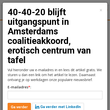
×
40-40-20 blijft
1
Toggl
uitgangspunt in
Achtergronden
Woningmarkt
Kantore
Nieuws
Uitgelicht
Amsterdams
coalitieakkoord,
40-40-20 blijft
erotisch centrum van
uitgangspunt in
tafel
Amsterdams
coalitieakkoord, erotisch
Vul hieronder uw e-mailadres in en lees dit artikel gratis. We
sturen u dan een link om het artikel te lezen. Daarnaast
centrum van tafel
ontvang je op werkdagen onze populaire nieuwsbrief.
E-mailadres
*
:
Redactie
3 juni 2026 om 12:11
2 maanden geleden aangepast
4 minuten leestijd
1 reacties
Ga verder met LinkedIn
Ga verder