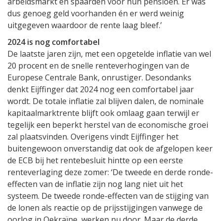
arbeidsmarkt en spaarden voor hun pensioen. Er was
dus genoeg geld voorhanden én er werd weinig
uitgegeven waardoor de rente laag bleef.’
2024 is nog comfortabel
De laatste jaren zijn, met een opgetelde inflatie van wel
20 procent en de snelle renteverhogingen van de
Europese Centrale Bank, onrustiger. Desondanks
denkt Eijffinger dat 2024 nog een comfortabel jaar
wordt. De totale inflatie zal blijven dalen, de nominale
kapitaalmarktrente blijft ook omlaag gaan terwijl er
tegelijk een beperkt herstel van de economische groei
zal plaatsvinden. Overigens vindt Eijffinger het
buitengewoon onverstandig dat ook de afgelopen keer
de ECB bij het rentebesluit hintte op een eerste
renteverlaging deze zomer: ‘De tweede en derde ronde-
effecten van de inflatie zijn nog lang niet uit het
systeem. De tweede ronde-effecten van de stijging van
de lonen als reactie op de prijsstijgingen vanwege de
oorlog in Oekraïne, werken nu door. Maar de derde