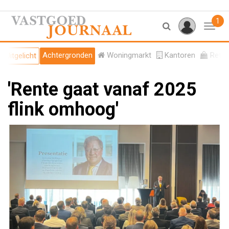
1
Toggl
Achtergronden
Woningmarkt
Kantoren
Retail
Uitgelicht
'Rente gaat vanaf 2025
flink omhoog'