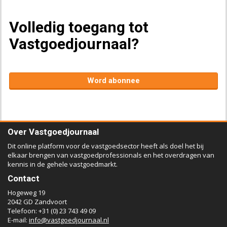
Volledig toegang tot
Vastgoedjournaal?
Word abonnee
Over Vastgoedjournaal
Dit online platform voor de vastgoedsector heeft als doel het bij
elkaar brengen van vastgoedprofessionals en het overdragen van
kennis in de gehele vastgoedmarkt.
Contact
Hogeweg 19
2042 GD Zandvoort
Telefoon: +31 (0) 23 743 49 09
E-mail:
info@vastgoedjournaal.nl