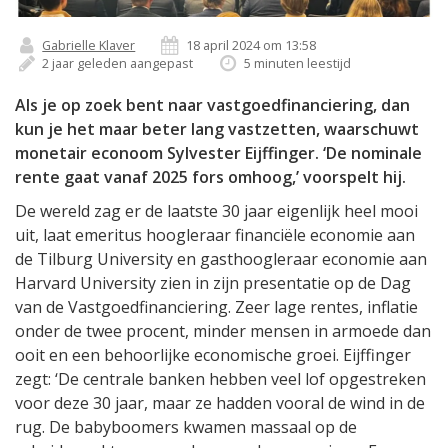
Gabrielle Klaver
18 april 2024 om 13:58
2 jaar geleden aangepast
5 minuten leestijd
Als je op zoek bent naar vastgoedfinanciering, dan
kun je het maar beter lang vastzetten, waarschuwt
monetair econoom Sylvester Eijffinger. ‘De nominale
rente gaat vanaf 2025 fors omhoog,’ voorspelt hij.
De wereld zag er de laatste 30 jaar eigenlijk heel mooi
uit, laat emeritus hoogleraar financiële economie aan
de Tilburg University en gasthoogleraar economie aan
Harvard University zien in zijn presentatie op de Dag
van de Vastgoedfinanciering. Zeer lage rentes, inflatie
onder de twee procent, minder mensen in armoede dan
ooit en een behoorlijke economische groei. Eijffinger
zegt: ‘De centrale banken hebben veel lof opgestreken
voor deze 30 jaar, maar ze hadden vooral de wind in de
rug. De babyboomers kwamen massaal op de