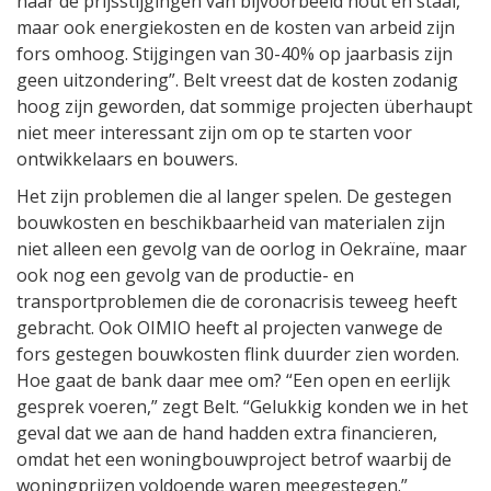
naar de prijsstijgingen van bijvoorbeeld hout en staal,
maar ook energiekosten en de kosten van arbeid zijn
fors omhoog. Stijgingen van 30-40% op jaarbasis zijn
geen uitzondering”. Belt vreest dat de kosten zodanig
hoog zijn geworden, dat sommige projecten überhaupt
niet meer interessant zijn om op te starten voor
ontwikkelaars en bouwers.
Het zijn problemen die al langer spelen. De gestegen
bouwkosten en beschikbaarheid van materialen zijn
niet alleen een gevolg van de oorlog in Oekraïne, maar
ook nog een gevolg van de productie- en
transportproblemen die de coronacrisis teweeg heeft
gebracht. Ook OIMIO heeft al projecten vanwege de
fors gestegen bouwkosten flink duurder zien worden.
Hoe gaat de bank daar mee om? “Een open en eerlijk
gesprek voeren,” zegt Belt. “Gelukkig konden we in het
geval dat we aan de hand hadden extra financieren,
omdat het een woningbouwproject betrof waarbij de
woningprijzen voldoende waren meegestegen.”