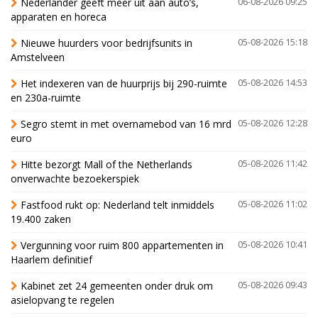
Nederlander geeft meer uit aan auto’s,
06-08-2026 09:25
apparaten en horeca
Nieuwe huurders voor bedrijfsunits in
05-08-2026 15:18
Amstelveen
Het indexeren van de huurprijs bij 290-ruimte
05-08-2026 14:53
en 230a-ruimte
Segro stemt in met overnamebod van 16 mrd
05-08-2026 12:28
euro
Hitte bezorgt Mall of the Netherlands
05-08-2026 11:42
onverwachte bezoekerspiek
Fastfood rukt op: Nederland telt inmiddels
05-08-2026 11:02
19.400 zaken
Vergunning voor ruim 800 appartementen in
05-08-2026 10:41
Haarlem definitief
Kabinet zet 24 gemeenten onder druk om
05-08-2026 09:43
asielopvang te regelen